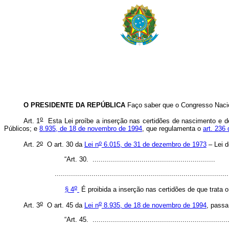
O PRESIDENTE DA REPÚBLICA
Faço saber que o Congresso Nacio
o
Art. 1
Esta Lei proíbe a inserção nas certidões de nascimento e d
Públicos; e
8.935, de 18 de novembro de 1994
, que regulamenta o
art. 236
o
o
Art. 2
O art. 30 da
Lei n
6.015, de 31 de dezembro de 1973
– Lei d
“Art. 30. ............................................................
....................................................................................
o
§ 4
É proibida a inserção nas certidões de que trata o
o
o
Art. 3
O art. 45 da
Lei n
8.935, de 18 de novembro de 1994
, passa
“Art. 45. .................................................................