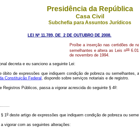
Presidência da República
Casa Civil
Subchefia para Assuntos Jurídicos
LEI Nº 11.789, DE 2 DE OUTUBRO DE 2008.
Proíbe a inserção nas certidões de 
os
semelhantes e altera as Leis n
6.01
de novembro de 1994.
nal decreta e eu sanciono a seguinte Lei:
e óbito de expressões que indiquem condição de pobreza ou semelhantes, 
 da Constituição Federal
, dispondo sobre serviços notariais e de registro.
o
e Registros Públicos, passa a vigorar acrescida do seguinte § 4
:
.........
o
 § 1
deste artigo de expressões que indiquem condição de pobreza ou seme
 a vigorar com as seguintes alterações:
..