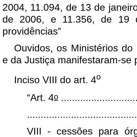
2004, 11.094, de 13 de janeir
de 2006, e 11.356, de 19 
providências”
Ouvidos, os Ministérios d
e da Justiça manifestaram-se p
o
Inciso VIII do art. 4
o
“Art. 4
............................
........................................
VIII
-
cessões para órg