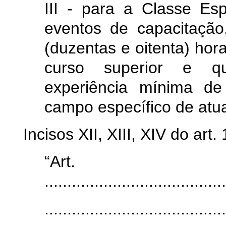
III - para a Classe Esp
eventos de capacitação
(duzentas e oitenta) hor
curso superior e qua
experiência mínima d
campo específico de atu
Incisos XII, XIII, XIV do art.
“Art
.......................................
........................................