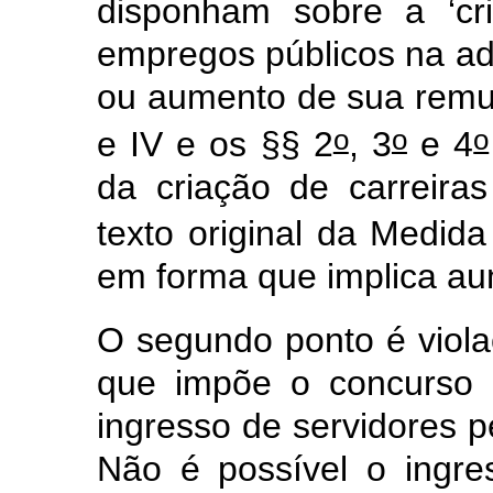
disponham sobre a ‘cr
empregos públicos na adm
ou aumento de sua remune
o
o
o
e IV e os §§ 2
, 3
e 4
da criação de carreira
texto original da Medida
em forma que implica a
O segundo ponto é violaç
que impõe o concurso 
ingresso de servidores p
Não é possível o ingre