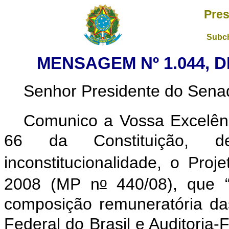
Pres
Subch
MENSAGEM Nº 1.044, D
Senhor Presidente do Sena
Comunico a Vossa Excelênc
66 da Constituição, de
inconstitucionalidade, o Pro
o
2008 (MP n
440/08), que “
composição remuneratória das
Federal do Brasil e Auditoria-F