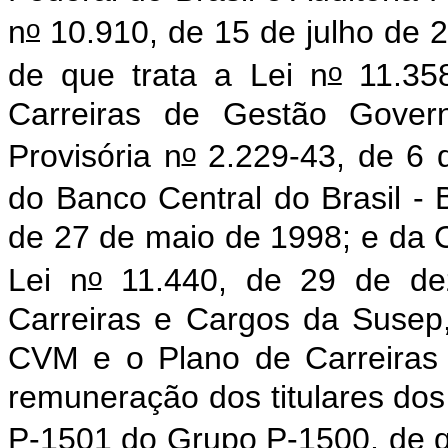
o
n
10.910, de 15 de julho de 2
o
de que trata a Lei n
11.358
Carreiras de Gestão Gover
o
Provisória n
2.229-43, de 6 
do Banco Central do Brasil - 
de 27 de maio de 1998; e da C
o
Lei n
11.440, de 29 de de
Carreiras e Cargos da Susep
CVM e o Plano de Carreiras
remuneração dos titulares do
P-1501 do Grupo P-1500, de qu