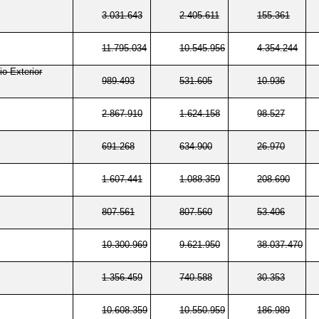
3.031.643
2.405.611
155.361
11.795.034
10.545.956
4.354.244
o Exterior
989.493
531.605
10.936
2.867.910
1.624.158
98.527
691.268
634.900
26.970
1.607.441
1.088.359
208.690
807.561
807.560
53.406
10.300.969
9.621.950
38.037.470
1.356.459
740.588
30.353
10.608.359
10.550.959
186.989