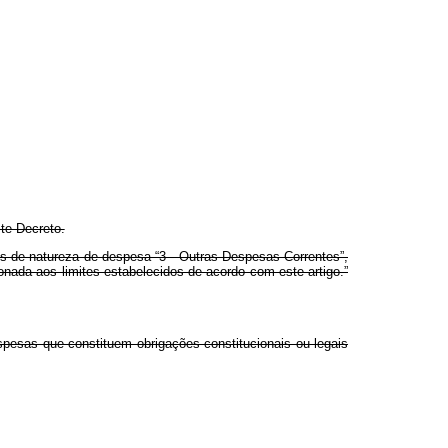
te Decreto.
os de natureza de despesa “3 - Outras Despesas Correntes”,
ionada aos limites estabelecidos de acordo com este artigo.”
despesas que constituem obrigações constitucionais ou legais