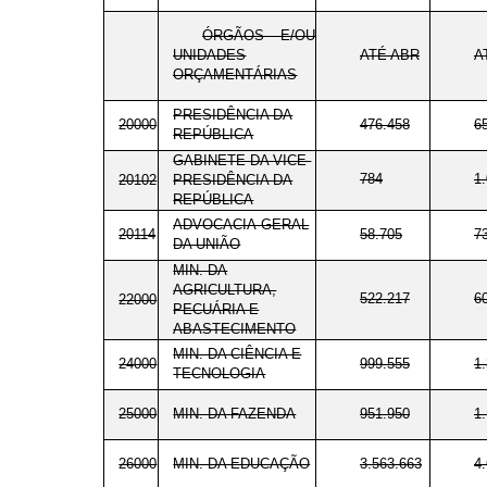
ÓRGÃOS E/OU
UNIDADES
ATÉ ABR
A
ORÇAMENTÁRIAS
PRESIDÊNCIA DA
20000
476.458
6
REPÚBLICA
GABINETE DA VICE-
784
1
20102
PRESIDÊNCIA DA
REPÚBLICA
ADVOCACIA-GERAL
20114
58.705
7
DA UNIÃO
MIN. DA
AGRICULTURA,
522.217
6
22000
PECUÁRIA E
ABASTECIMENTO
MIN. DA CIÊNCIA E
24000
999.555
1
TECNOLOGIA
25000
MIN. DA FAZENDA
951.950
1
26000
MIN. DA EDUCAÇÃO
3.563.663
4