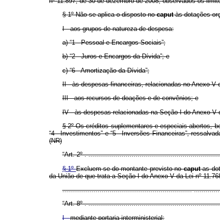
nº 11.897, de 30 de dezembro de 2008, observados os limit
§ 1º Não se aplica o disposto no
caput
às dotações orç
I - aos grupos de natureza de despesa:
a) “1 - Pessoal e Encargos Sociais”;
b) “2 - Juros e Encargos da Dívida”; e
c) “6 - Amortização da Dívida”;
II - às despesas financeiras, relacionadas no Anexo V 
III - aos recursos de doações e de convênios; e
IV - às despesas relacionadas na Seção I do Anexo V d
§ 2º Os créditos suplementares e especiais abertos, b
“4 - Investimentos” e “5 - Inversões Financeiras”, ressalva
(NR)
“Art. 2º . ...................................................................
§ 1º
Excluem-se do montante previsto no
caput
as dot
da União de que trata a Seção I do Anexo V da Lei nº 11.7
.................................................................. ...........
“Art. 8º . ...................................................................
I -
mediante portaria interministerial: