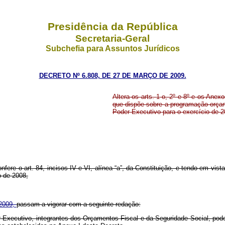
Presidência da República
Secretaria-Geral
Subchefia para Assuntos Jurídicos
DECRETO Nº 6.808, DE 27 DE MARÇO DE 2009.
Altera os arts. 1 o, 2º e 8º e os Anexo
que dispõe sobre a programação orçam
Poder Executivo para o exercício de 2
nfere o art. 84, incisos IV e VI, alínea “a”, da Constituição, e tendo em vista
o de 2008,
 2009,
passam a vigorar com a seguinte redação:
r Executivo, integrantes dos Orçamentos Fiscal e da Seguridade Social, po