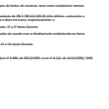
rupos de fontes de recursos, bem como estabelecer normas,
montante de R$ 3.788.613.000,00 (três bilhões, setecentos e
os e doze mil reais), respectivamente; e
rts. 1º e 2º deste Decreto.
fetuadas de acordo com o detalhamento estabelecido na forma
, VI e VII deste Decreto.
Lei nº 6.880, de 09/12/1980, e Lei nº 8.112, de 11/12/1990);” (NR)