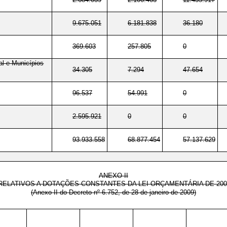
9.675.051
6.181.838
36.180
369.603
257.805
0
al e Municípios
34.305
7.294
47.654
96.537
54.991
0
2.595.921
0
0
93.933.558
68.877.454
57.137.629
ANEXO II
RELATIVOS A DOTAÇÕES CONSTANTES DA LEI ORÇAMENTÁRIA DE 200
(Anexo II do Decreto nº 6.752, de 28 de janeiro de 2009)