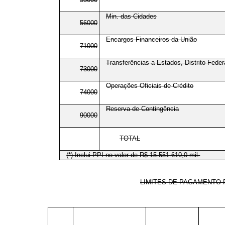
Min. das Cidades
56000
Encargos Financeiros da União
71000
Transferências a Estados, Distrito Feder
73000
Operações Oficiais de Crédito
74000
Reserva de Contingência
90000
TOTAL
(*) Inclui PPI no valor de R$ 15.551.610,0 mil.
LIMITES DE PAGAMENTO 