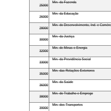
Min. da Fazenda
25000
Min. da Educação
26000
Min. do Desenvolvimento, Ind. e Comérci
28000
Min. da Justiça
30000
Min. de Minas e Energia
32000
Min. da Previdência Social
33000
Min. das Relações Exteriores
35000
Min. da Saúde
36000
Min. do Trabalho e Emprego
38000
Min. dos Transportes
39000