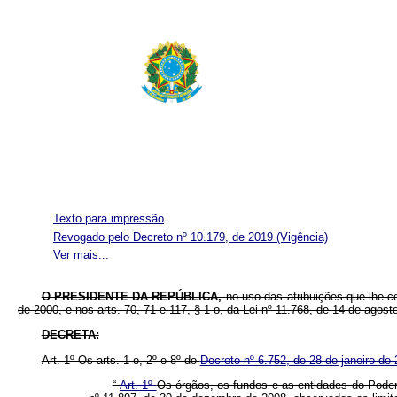
Texto para impressão
Revogado pelo Decreto nº 10.179, de 2019
(Vigência)
Ver mais...
O
PRESIDENTE DA REPÚBLICA,
no uso das atribuições que lhe co
de 2000, e nos arts. 70, 71 e 117, § 1 o, da Lei nº 11.768, de 14 de agost
DECRETA:
Art. 1º Os arts. 1 o, 2º e 8º do
Decreto nº 6.752, de 28 de janeiro de
“
Art. 1º
Os órgãos, os fundos e as entidades do Pode