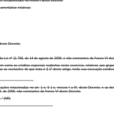
es estabelecidos no Anexo I deste Decreto.
amentárias relativas:
deste Decreto;
a Lei nº 11.768, de 14 de agosto de 2008, e não constantes do Anexo VI des
em como os créditos especiais reabertos neste exercício, relativos aos grup
das as exclusões de que trata o § 1º deste artigo, terão sua execução condic
.................................
ações relacionadas no art. 1 o, § 1 o, incisos I a III, deste Decreto, e as 
68, de 2008, não constantes do Anexo VI deste Decreto.
....” (NR)
....................................................