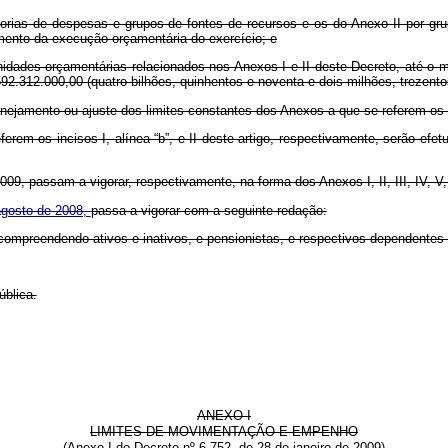
egorias de despesas e grupos de fontes de recursos e os do Anexo II por g
amento da execução orçamentária do exercício; e
unidades orçamentárias relacionados nos Anexos I e II deste Decreto, até o 
.592.312.000,00 (quatro bilhões, quinhentos e noventa e dois milhões, trezent
nejamento ou ajuste dos limites constantes dos Anexos a que se referem os a
ferem os incisos I, alínea “b”, e II deste artigo, respectivamente, serão e
 2009, passam a vigorar, respectivamente, na forma dos Anexos I, II, III, IV, V
 agosto de 2008,
passa a vigorar com a seguinte redação:
 compreendendo ativos e inativos, e pensionistas, e respectivos dependentes (
ública.
ANEXO I
LIMITES DE MOVIMENTAÇÃO E EMPENHO
(Anexo I do Decreto nº 6.752, de 28 de janeiro de 2009)