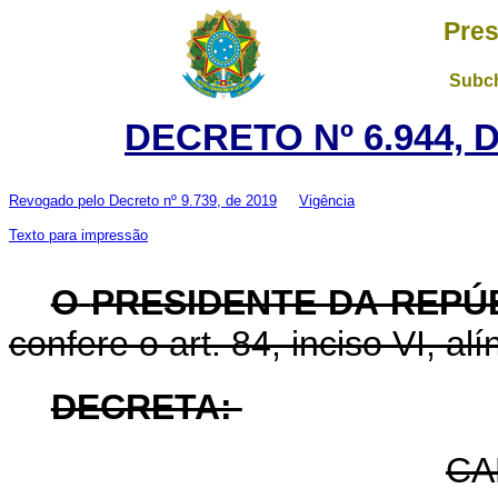
Pres
Subch
DECRETO Nº 6.944, 
Revogado pelo Decreto nº 9.739, de 2019
Vigência
Texto para impressão
O
PRESIDENTE DA REPÚ
confere o art. 84, inciso VI, al
DECRETA:
CA