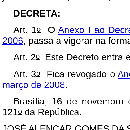
DECRETA:
o
Art. 1
O
Anexo I ao Decr
2006
, passa a vigorar na for
o
Art. 2
Este Decreto entra e
o
Art. 3
Fica revogado o
An
março de 2008
.
Brasília, 16 de novembro
o
121
da República.
JOSÉ ALENCAR GOMES DA 