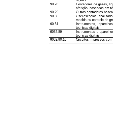
digitais.
90.28
Contadores de gases, líqu
aferição, baseados em téc
90.29
Outros contadores basead
90.30
Osciloscópios, analisado
medida ou controle de gr
90.31
Instrumentos, aparelh
técnicas digitais.
9032.89
Instrumentos e aparelho
técnicas digitais.
9032.90.10
Circuitos impressos com 