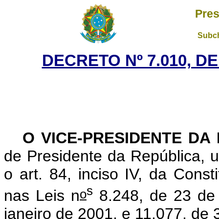
Pres
Subch
DECRETO Nº 7.010, D
O VICE-PRESIDENTE DA
de Presidente da República, u
o art. 84, inciso IV, da Const
s
o
nas Leis n
8.248, de 23 de 
janeiro de 2001, e 11.077, d