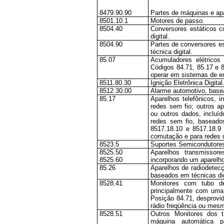
8479.90.90
Partes de máquinas e apa
8501.10.1
Motores de passo.
8504.40
Conversores estáticos c
digital.
8504.90
Partes de conversores e
técnica digital.
85.07
Acumuladores elétricos
Códigos 84.71, 85.17 e 8
operar em sistemas de e
8511.80.30
Ignição Eletrônica Digital
8512.30.00
Alarme automotivo, basea
85.17
Aparelhos telefônicos, i
redes sem fio; outros a
ou outros dados, incluí
redes sem fio, baseados
8517.18.10 e 8517.18.9 
comutação e para redes 
8523.5
Suportes Semicondutore
8525.50
Aparelhos transmissore
8525.60
incorporando um aparelho
85.26
Aparelhos de radiodetec
baseados em técnicas dig
8528.41
Monitores com tubo de
principalmente com uma
Posição 84.71, desprovid
rádio freqüência ou mes
8528.51
Outros Monitores dos t
máquina automática 