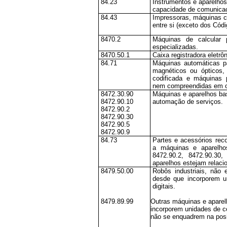
84.23
Instrumentos e aparelho
capacidade de comunicaç
84.43
Impressoras, máquinas c
entre si (exceto dos Cód
8470.2
Máquinas de calcular 
especializadas.
8470.50.1
Caixa registradora eletrôn
84.71
Máquinas automáticas p
magnéticos ou ópticos,
codificada e máquinas 
nem compreendidas em o
8472.30.90
Máquinas e aparelhos bas
8472.90.10
automação de serviços.
8472.90.2
8472.90.30
8472.90.5
8472.90.9
84.73
Partes e acessórios rec
a máquinas e aparelhos
8472.90.2, 8472.90.30
aparelhos estejam relaci
8479.50.00
Robôs industriais, não
desde que incorporem u
digitais.
8479.89.99
Outras máquinas e aparel
incorporem unidades de c
não se enquadrem na pos