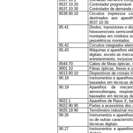
8537.10.20
Controlador programável.
8537.10.30
Controlador de demanda d
8538.90.10
Circuitos impressos c
destinados aos aparel
8537.10.30.
85.41
Diodos, transistores e d
fotossensíveis semicondu
montadas em módulos ou e
piezelétricos montados.
85.42
Circuitos integrados eletr
85.43
Máquinas e aparelhos elé
digitais, exceto as merca
entretenimento, inclusiv
8544.70
Cabos de fibras ópticas,
9001.10
Fibras ópticas, feixes e 
9013.80.10
Dispositivos de cristais l
90.18
Instrumentos e aparelhos 
baseados em técnicas dig
90.19
Aparelhos de mecanot
aerossolterapia, respir
baseados em técnicas dig
9022.1
Aparelhos de Raios X, ba
9022.90.90
Partes e acessórios dos 
9025.19.90
Termômetro industrial mi
90.26
Instrumentos e aparelhos
ou de outras característ
técnicas digitais.
90.27
Instrumentos e aparelho