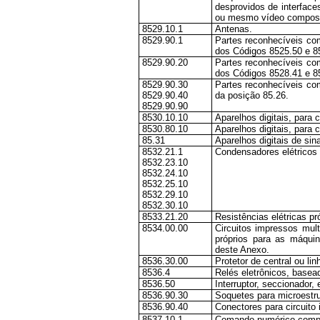
desprovidos de interfaces
ou mesmo vídeo compos
8529.10.1
Antenas.
8529.90.1
Partes reconhecíveis co
dos Códigos 8525.50 e 8
8529.90.20
Partes reconhecíveis co
dos Códigos 8528.41 e 8
8529.90.30
Partes reconhecíveis co
8529.90.40
da posição 85.26.
8529.90.90
8530.10.10
Aparelhos digitais, para 
8530.80.10
Aparelhos digitais, para 
85.31
Aparelhos digitais de sin
8532.21.1
Condensadores elétricos
8532.23.10
8532.24.10
8532.25.10
8532.29.10
8532.30.10
8533.21.20
Resistências elétricas p
8534.00.00
Circuitos impressos mul
próprios para as máquin
deste Anexo.
8536.30.00
Protetor de central ou lin
8536.4
Relés eletrônicos, basead
8536.50
Interruptor, seccionador, 
8536.90.30
Soquetes para microestru
8536.90.40
Conectores para circuito
8537.10.1
Comando numérico compu