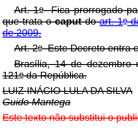
o
Art. 1
Fica prorrogado pa
o
que trata o
caput
do
art. 1
da
de 2009.
o
Art. 2
Este Decreto entra e
Brasília, 14 de dezembro
o
121
da República.
LUIZ INÁCIO LULA DA SILVA
Guido Mantega
Este texto não substitui o pu