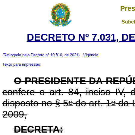
Pres
Subch
DECRETO Nº 7.031, D
(Revogado pelo Decreto nº 10.810, de 2021)
Vigência
Texto para impressão
O PRESIDENTE DA REPÚ
confere o art. 84, inciso IV,
o
o
disposto no § 5
do art. 1
da L
2009,
DECRETA: