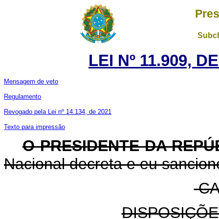
Pres
Subch
LEI Nº 11.909, 
Mensagem de veto
Regulamento
Revogado pela Lei nº 14.134, de 2021
Texto para impressão
O PRESIDENTE DA REPÚ
Nacional decreta e eu sanciono
CA
DISPOSIÇÕE