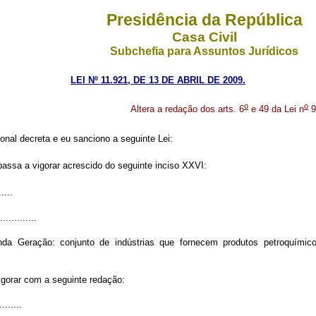
Presidência da República
Casa Civil
Subchefia para Assuntos Jurídicos
LEI Nº 11.921, DE 13 DE ABRIL DE 2009.
o
o
Altera a redação dos arts. 6
e 49 da Lei n
9
nal decreta e eu sanciono a seguinte Lei:
passa a vigorar acrescido do seguinte inciso XXVI:
.....
..............
nda Geração: conjunto de indústrias que fornecem produtos petroquími
igorar com a seguinte redação:
.........