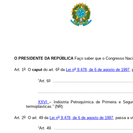
O PRESIDENTE DA REPÚBLICA
Faço saber que o Congresso Nacio
o
o
o
Art. 1
O
caput
do art. 6
da
Lei n
9.478, de 6 de agosto de 1997
, 
o
“Art. 6
...................................................................
...............................................................................
XXVI
– Indústria Petroquímica de Primeira e Segu
termoplásticas.” (NR)
o
o
Art. 2
O art. 49 da
Lei n
9.478, de 6 de agosto de 1997
, passa a v
“Art. 49. .................................................................