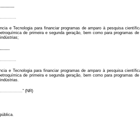
............
..............
ência e Tecnologia para financiar programas de amparo à pesquisa científic
ia petroquímica de primeira e segunda geração, bem como para programas d
indústrias;
........
..............
ncia e Tecnologia para financiar programas de amparo à pesquisa científic
ia petroquímica de primeira e segunda geração, bem como para programas d
ndústrias.
.....................” (NR)
pública.