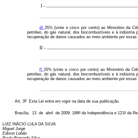
I - ..........................................................................
...............................................................................
d)
25% (vinte e cinco por cento) ao Ministério da Ci
petróleo, do gás natural, dos biocombustíveis e à indústr
recuperação de danos causados ao meio ambiente por essas 
II - ..........................................................................
...............................................................................
f)
25% (vinte e cinco por cento) ao Ministério da Ciê
petróleo, do gás natural, dos biocombustíveis e à indústr
recuperação de danos causados ao meio ambiente por essas i
.............................................................................
o
Art. 3
Esta Lei entra em vigor na data de sua publicação.
o
o
Brasília, 13 de abril de 2009; 188
da Independência e 121
da Re
LUIZ INÁCIO LULA DA SILVA
Miguel Jorge
Edison Lobão
Paulo Bernardo Silva