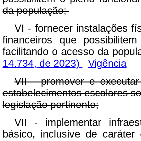
da população;
VI - fornecer instalações 
financeiros que possibilit
facilitando o acesso da po
14.734, de 2023)
Vigência
VII - promover e executa
estabelecimentos escolares so
legislação pertinente;
VII -
implementar infra
básico, inclusive de caráter