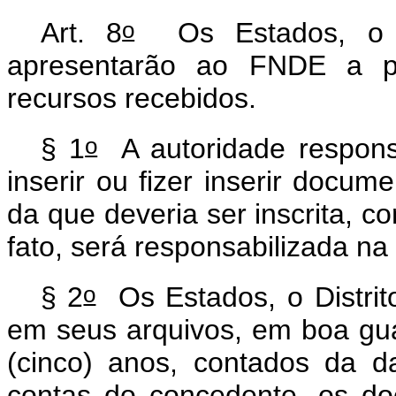
o
Art. 8
Os Estados, o Di
apresentarão ao FNDE a pr
recursos recebidos.
o
§ 1
A autoridade respons
inserir ou fizer inserir docum
da que deveria ser inscrita, c
fato, será responsabilizada na
o
§ 2
Os Estados, o Distrit
em seus arquivos, em boa gua
(cinco) anos, contados da 
contas do concedente, os d