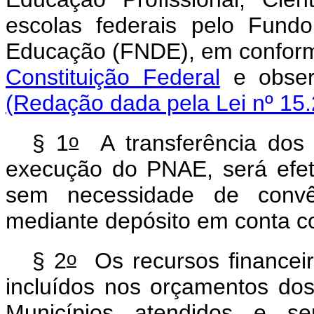
escolas federais pelo Fund
Educação (FNDE), em conform
Constituição Federal
e observ
(Redação dada pela Lei nº 15
o
§ 1
A transferência dos r
execução do PNAE, será efe
sem necessidade de convên
mediante depósito em conta co
o
§ 2
Os recursos financeir
incluídos nos orçamentos dos
Municípios atendidos e ser