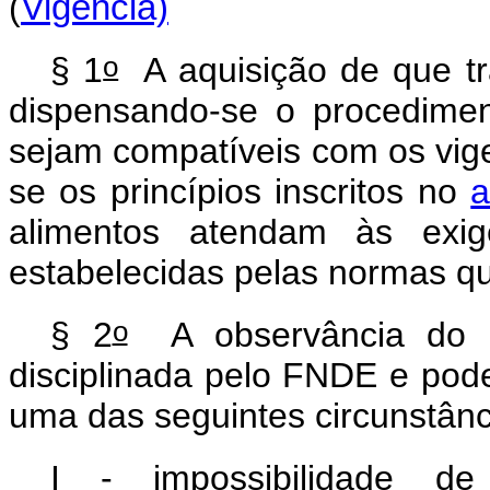
(
Vigência)
o
§ 1
A aquisição de que tra
dispensando-se o procediment
sejam compatíveis com os vig
se os princípios inscritos no
a
alimentos atendam às exig
estabelecidas pelas normas q
o
§ 2
A observância do p
disciplinada pelo FNDE e pod
uma das seguintes circunstân
I - impossibilidade d