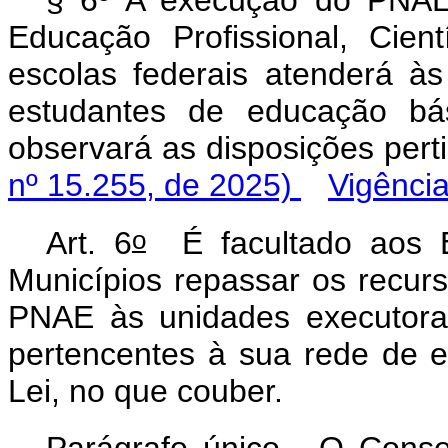
§ 6º A execução do PNAE
Educação Profissional, Cien
escolas federais atenderá às
estudantes de educação bás
observará as disposições pert
nº 15.255, de 2025)
Vigênci
o
Art. 6
É facultado aos Es
Municípios repassar os recurs
PNAE às unidades executora
pertencentes à sua rede de e
Lei, no que couber.
Parágrafo único. O Conse