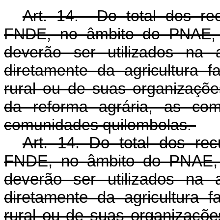
Art. 14. Do total dos rec
FNDE, no âmbito do PNAE, n
deverão ser utilizados na 
diretamente da agricultura f
rural ou de suas organizaçõe
da reforma agrária, as com
comunidades quilombolas.
Art. 14. Do total dos rec
FNDE, no âmbito do PNAE, n
deverão ser utilizados na 
diretamente da agricultura f
rural ou de suas organizaçõe