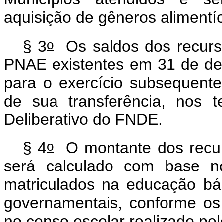
aquisição de gêneros alimentí
o
§ 3
Os saldos dos recurso
PNAE existentes em 31 de d
para o exercício subsequente
de sua transferência, nos t
Deliberativo do FNDE.
o
§ 4
O montante dos recurs
será calculado com base n
matriculados na educação bá
governamentais, conforme os 
no censo escolar realizado pe