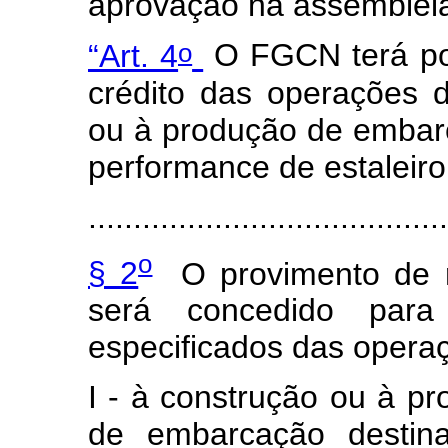
aprovação na assembleia
o
“Art. 4
O FGCN terá por 
crédito das operações 
ou à produção de embarc
performance de estaleiro 
.......................................
o
§ 2
O provimento de r
será concedido para
especificados das opera
I - à construção ou à pro
de embarcação destina