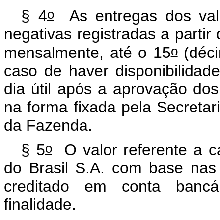
o
§ 4
As entregas dos valo
negativas registradas a parti
o
mensalmente, até o 15
(déci
caso de haver disponibilidad
dia útil após a aprovação dos
na forma fixada pela Secretar
da Fazenda.
o
§ 5
O valor referente a c
do Brasil S.A. com base nas 
creditado em conta bancár
finalidade.