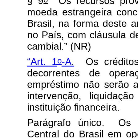
§ 9
Os recursos prov
moeda estrangeira conc
Brasil, na forma deste a
no País, com cláusula de
cambial.”
(NR)
o
“Art. 1
-A.
Os crédito
decorrentes de oper
empréstimo não serão a
intervenção, liquidação
instituição financeira.
Parágrafo único. Os a
Central do Brasil em o