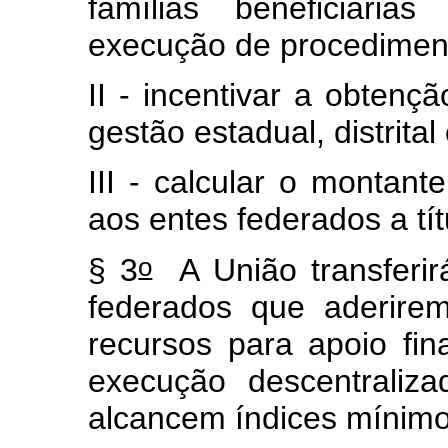
famílias beneficiár
execução de procediment
II - incentivar a obtenç
gestão estadual, distrita
III - calcular o montant
aos entes federados a tít
o
§ 3
A União transferirá
federados que aderire
recursos para apoio fi
execução descentraliz
alcancem índices mínim