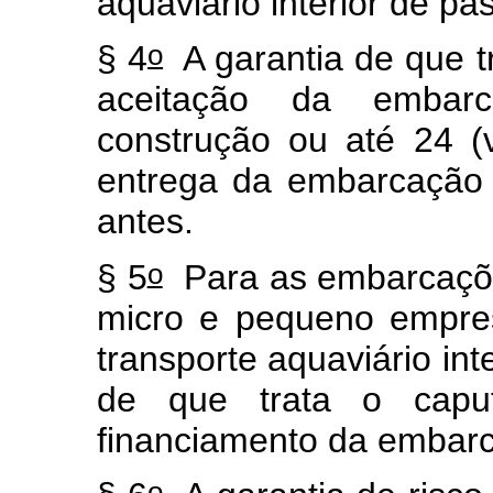
aquaviário interior de p
o
§ 4
A garantia de que t
aceitação da embarc
construção ou até 24 (
entrega da embarcação p
antes.
o
§ 5
Para as embarcaçõe
micro e pequeno empres
transporte aquaviário int
de que trata o
capu
financiamento da emba
o