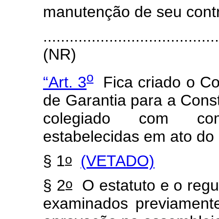
manutenção de seu contr
.......................................
(NR)
o
“Art. 3
Fica criado o Co
de Garantia para a Con
colegiado com com
estabelecidas em ato do
o
§ 1
(VETADO)
o
§ 2
O estatuto e o reg
examinados previament