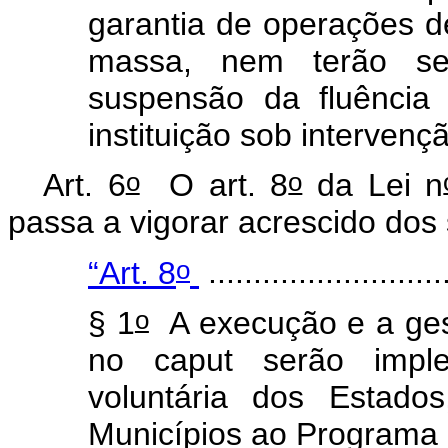
garantia de operações d
massa, nem terão se
suspensão da fluência
instituição sob intervenç
o
o
Art. 6
O art. 8
da Lei n
passa a vigorar acrescido dos
o
“Art. 8
..........................
o
§ 1
A execução e a gest
no
caput
serão imple
voluntária dos Estado
Municípios ao Programa 