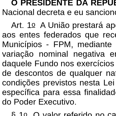
O PRESIDENTE DA REPÚ
Nacional decreta e eu sancion
o
Art. 1
A União prestará apo
aos entes federados que re
Municípios - FPM, mediante 
variação nominal negativa en
daquele Fundo nos exercícios 
de descontos de qualquer na
condições previstos nesta Lei
específica para essa finalida
do Poder Executivo.
o
§ 1
O valor referido no
ca