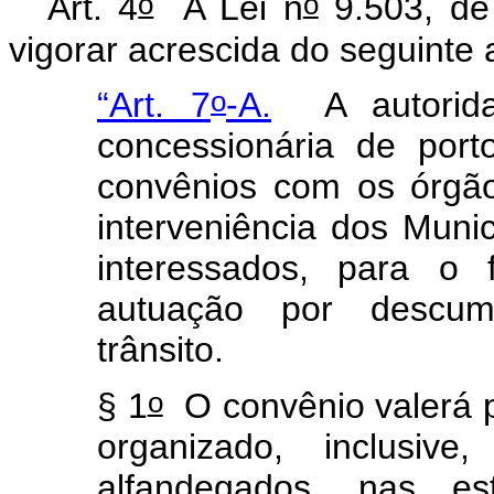
o
o
Art. 4
A Lei n
9.503, de
vigorar acrescida do seguinte a
o
“Art. 7
-A.
A autorid
concessionária de port
convênios com os órgãos
interveniência dos Munic
interessados, para o f
autuação por descum
trânsito.
o
§ 1
O convênio valerá pa
organizado, inclusiv
alfandegados, nas es