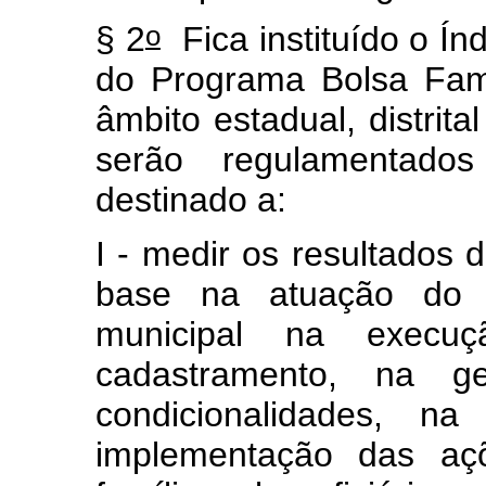
o
§ 2
F
ica instituído o Í
do Programa Bolsa Famí
âmbito estadual, distrita
serão regulamentado
destinado a:
I - medir os resultados 
base na atuação do ge
municipal
na execu
cadastramento, na g
condicionalidades, na 
implementação das aç