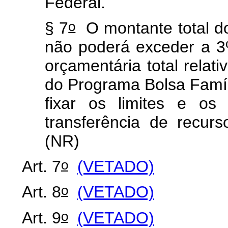
Federal.
o
§ 7
O montante total do
não poderá exceder a 3%
orçamentária total relat
do Programa Bolsa Famíl
fixar os limites e os
transferência de recur
(NR)
o
Art. 7
(VETADO)
o
Art. 8
(VETADO)
o
Art. 9
(VETADO)