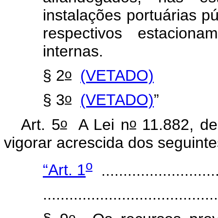
instalações portuárias p
respectivos estaciona
internas.
o
§ 2
(VETADO)
o
§ 3
(VETADO)
”
o
o
Art. 5
A Lei n
11.882, de
vigorar acrescida dos seguinte
o
“Art. 1
...........................
.......................................
o