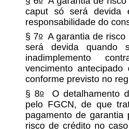
§ 6
A garantia de risco
caput
só será devida e
responsabilidade do cons
o
§ 7
A garantia de risco 
será devida quando se
inadimplemento cont
vencimento antecipado 
conforme previsto no r
o
§ 8
O detalhamento do
pelo FGCN, de que tr
pagamento de garantia 
risco de crédito no cas