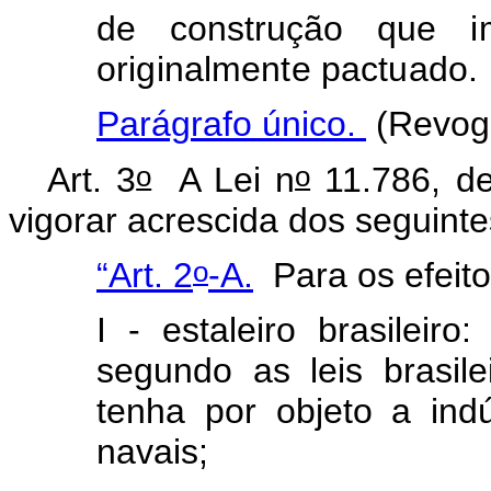
de construção
que i
originalmente pactuado
.
Parágrafo único.
(Revog
o
o
Art. 3
A Lei n
11.786, de
vigorar acrescida dos seguintes
o
“Art. 2
-A.
Para os efeit
I - estaleiro brasileiro
segundo as leis brasil
tenha por objeto a ind
navais;