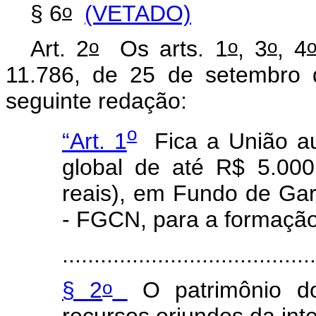
o
§ 6
(VETADO)
o
o
o
Art. 2
Os arts. 1
, 3
, 4
11.786, de 25 de setembro 
seguinte redação:
o
“Art. 1
Fica a União auto
global de até R$ 5.000
reais), em Fundo de Gar
- FGCN, para a formação
.......................................
o
§ 2
O patrimônio d
recursos oriundos da int