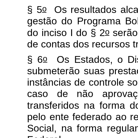
o
§ 5
Os resultados alca
gestão do Programa Bol
o
do inciso I do § 2
serão
de contas dos recursos t
o
§ 6
Os Estados, o Dist
submeterão suas presta
instâncias de controle soc
caso de não aprovaçã
transferidos na forma d
pelo ente federado ao r
Social, na forma regul