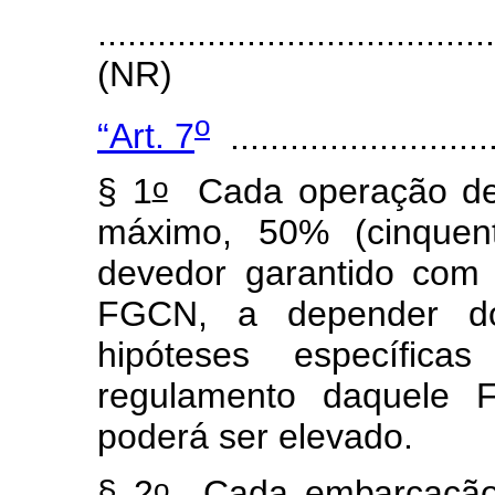
.......................................
(NR)
o
“Art. 7
...........................
o
§ 1
Cada operação de f
máximo, 50% (cinquen
devedor garantido com
FGCN, a depender do
hipóteses específica
regulamento daquele F
poderá ser elevado.
o
§ 2
Cada embarcação c