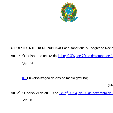
O PRESIDENTE DA REPÚBLICA
Faço saber que o Congresso Nacion
o
o
o
Art. 1
O inciso II do art. 4
da
Lei n
9.394, de 20 de dezembro de 
o
“Art. 4
..........................................................................
.........................................................................................
II -
universalização do ensino médio gratuito;
...................................................................................” (
o
o
Art. 2
O inciso VI do art. 10 da
Lei n
9.394, de 20 de dezembro de
“Art. 10. .......................................................................
.........................................................................................