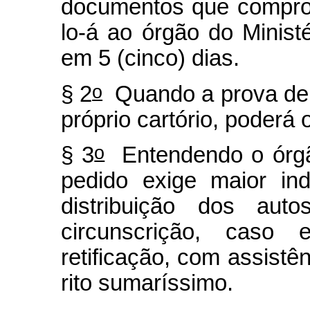
documentos que comprov
lo-á ao órgão do Minist
em 5 (cinco) dias.
o
§ 2
Quando a prova dep
próprio cartório, poderá o
o
§ 3
Entendendo o órgão
pedido exige maior in
distribuição dos au
circunscrição, cas
retificação, com assist
rito sumaríssimo.