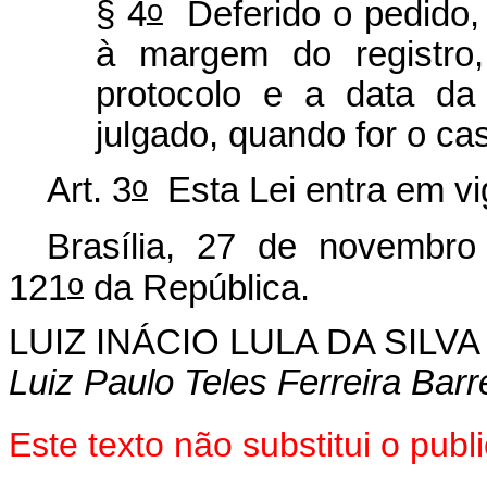
o
§ 4
Deferido o pedido, o
à margem do registro
protocolo e a data da
julgado, quando for o ca
o
Art. 3
Esta Lei entra em vi
Brasília, 27 de novembro
o
121
da República.
LUIZ INÁCIO LULA DA SILV
Luiz Paulo Teles Ferreira Barr
Este texto não substitui o pu