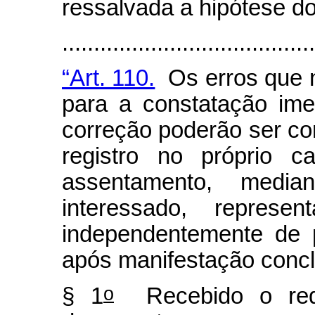
ressalvada a hipótese do 
......................................
“Art. 110.
Os erros que n
para a constatação im
correção poderão ser corr
registro no próprio c
assentamento, media
interessado, represen
independentemente de 
após manifestação conclu
o
§ 1
Recebido o requ