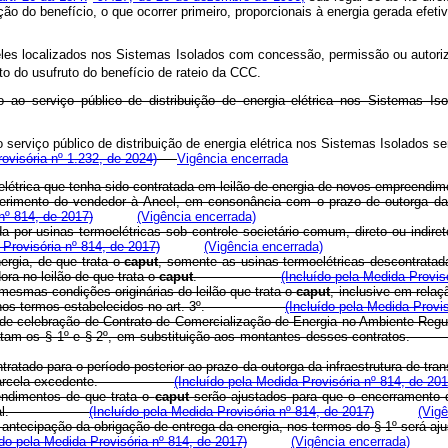
ão do benefício, o que ocorrer primeiro, proporcionais à energia gerada efe
les localizados nos Sistemas Isolados com concessão, permissão ou autoriz
o do usufruto do benefício de rateio da CCC.
 ao serviço público de distribuição de energia elétrica nos Sistemas Iso
serviço público de distribuição de energia elétrica nos Sistemas Isolados ser
visória nº 1.232, de 2024)
Vigência encerrada
oelétrica que tenha sido contratada em leilão de energia de novos empreendim
erimento do vendedor à Aneel, em consonância com o prazo de outorga da in
nº 814, de 2017)
(Vigência encerrada)
da por usinas termoelétricas sob controle societário comum, direto ou indi
 Provisória nº 814, de 2017)
(Vigência encerrada)
ergia, de que trata o
caput
, somente as usinas termoelétricas descontrata
ora no leilão de que trata o
caput
.
(Incluído pela Medida Provis
mesmas condições originárias do leilão que trata o
caput
, inclusive em relaç
atural, nos termos estabelecidos no art. 3º.
(Incluído pela Medida Provis
de celebração de Contrato de Comercialização de Energia no Ambiente Regul
 que tratam os § 1º e § 2º, em substituição aos montantes desses con
tratado para o período posterior ao prazo da outorga da infraestrutura de tr
entes à parcela excedente.
(Incluído pela Medida Provisória nº 814, de 201
ndimentos de que trata o
caput
serão ajustados para que o encerramento da
e gás natural.
(Incluído pela Medida Provisória nº 814, de 2017)
(Vigê
 antecipação da obrigação de entrega da energia, nos termos do § 1º será aj
ído pela Medida Provisória nº 814, de 2017)
(Vigência encerrada)