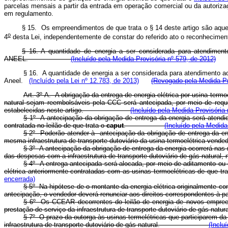
parcelas mensais a partir da entrada em operação comercial ou da autorizaç
em regulamento.
§ 15. Os empreendimentos de que trata o § 14 deste artigo são aque
o
4
desta Lei, independentemente de constar do referido ato o reconheciment
§ 16. A quantidade de energia a ser considerada para atendimento
ANEEL.
(Incluído pela Medida Provisória nº 579, de 2012)
§ 16. A quantidade de energia a ser considerada para atendimento ao 
Aneel.
(Incluído pela Lei nº 12.783, de 2013)
(Revogado pela Medida Pro
Art. 3º-A. A obrigação da entrega de energia elétrica por usina term
natural sejam reembolsáveis pela CCC será antecipada, por meio de requ
estabelecidas neste artigo.
(Incluído pela Medida Provisória 
§ 1º A antecipação da obrigação de entrega da energia será atendi
contratada no leilão de que trata o
caput
.
(Incluído pela Medida
§ 2º Poderão atender à antecipação da obrigação de entrega da en
mesma infraestrutura de transporte dutoviário da usina termoelétrica vended
§ 3º A antecipação da obrigação de entrega da energia ocorrerá nas 
das despesas com a infraestrutura de transporte dutoviário de gás n
§ 4º A entrega antecipada será alocada, por meio de aditamento ou 
elétrica anteriormente contratadas com as usinas termoelétricas de
encerrada)
§ 5º Na hipótese de o montante da energia elétrica originalmente con
antecipação, o vendedor deverá renunciar aos direitos correspond
§ 6º Os CCEAR decorrentes do leilão de energia de novos empree
prestação de serviço da infraestrutura de transporte dutoviário d
§ 7º O prazo da outorga às usinas termelétricas que participarem da
infraestrutura de transporte dutoviário de gás natural.
(Inclu