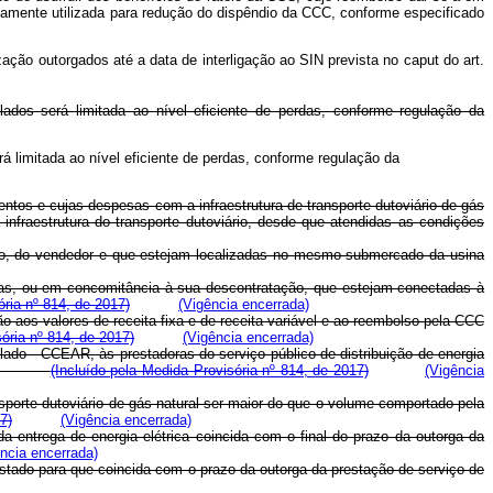
tivamente utilizada para redução do dispêndio da CCC, conforme especificado
ação outorgados até a data de interligação ao SIN prevista no
caput
do art.
lados será limitada ao nível eficiente de perdas, conforme regulação da
á limitada ao nível eficiente de perdas, conforme regulação da
entos e cujas despesas com a infraestrutura de transporte dutoviário de gás
fraestrutura do transporte dutoviário, desde que atendidas as condições
reto, do vendedor e que estejam localizadas no mesmo submercado da usina
das, ou em concomitância à sua descontratação, que estejam conectadas à
ória nº 814, de 2017)
(Vigência encerrada)
ão aos valores de receita fixa e de receita variável e ao reembolso pela CCC
ória nº 814, de 2017)
(Vigência encerrada)
ado - CCEAR, às prestadoras do serviço público de distribuição de energia
tratos.
(Incluído pela Medida Provisória nº 814, de 2017)
(Vigência
ansporte dutoviário de gás natural ser maior do que o volume comportado pela
7)
(Vigência encerrada)
 entrega de energia elétrica coincida com o final do prazo da outorga da
ncia encerrada)
ustado para que coincida com o prazo da outorga da prestação de serviço de