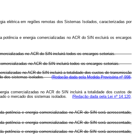
ia elétrica em regiões remotas dos Sistemas Isolados, caracterizadas por
da potência e energia comercializadas no ACR do SIN excluirá os encargos
gia comercializadas no ACR do SIN incluirá todos os encargos setoriais.
gia comercializadas no ACR do SIN incluirá todos os encargos setoriais.
mercializadas no ACR do SIN incluirá a totalidade dos custos de transmissão
rcado dos sistemas isolados.
(Redação dada pela Medida Provisória nº 998,
nergia comercializadas no ACR do SIN incluirá a totalidade dos custos de
iderado o mercado dos sistemas isolados.
(Redação dada pela Lei nº 14.120,
 da potência e energia comercializadas no ACR do SIN será acrescentado,
 da potência e energia comercializadas no ACR do SIN será acrescentado,
 da potência e energia comercializadas no ACR do SIN será acrescentado,