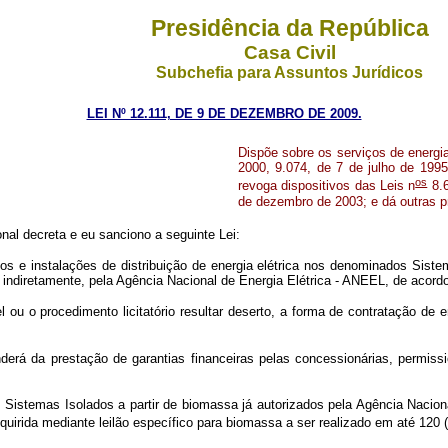
Presidência da República
Casa Civil
Subchefia para Assuntos Jurídicos
LEI Nº 12.111, DE 9 DE DEZEMBRO DE 2009.
Dispõe sobre os serviços de energia
2000, 9.074, de 7 de julho de 199
os
revoga dispositivos das Leis n
8.6
de dezembro de 2003; e dá outras p
al decreta e eu sanciono a seguinte Lei:
os e instalações de distribuição de energia elétrica nos denominados Sist
ou indiretamente, pela Agência Nacional de Energia Elétrica - ANEEL, de acord
ou o procedimento licitatório resultar deserto, a forma de contratação de e
derá da prestação de garantias financeiras pelas concessionárias, permissi
Sistemas Isolados a partir de biomassa já autorizados pela Agência Naciona
quirida mediante leilão específico para biomassa a ser realizado em até 120 (