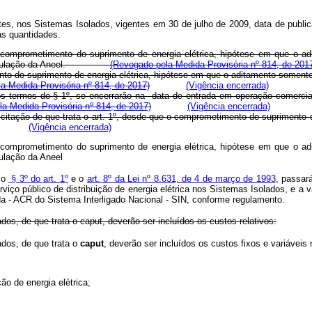
tes, nos Sistemas Isolados, vigentes em 30 de julho de 2009, data de publ
as quantidades.
comprometimento do suprimento de energia elétrica, hipótese em que o ad
gulação da Aneel.
(Revogado pela Medida Provisória nº 814, de 201
o do suprimento de energia elétrica, hipótese em que o aditamento somente s
la Medida Provisória nº 814, de 2017)
(Vigência encerrada)
s termos do § 1º, se encerrarão na data de entrada em operação comercial 
ela Medida Provisória nº 814, de 2017)
(Vigência encerrada)
licitação de que trata o art. 1º, desde que o comprometimento do suprimento
(Vigência encerrada)
comprometimento do suprimento de energia elétrica, hipótese em que o ad
gulação da Aneel
 o
§ 3º do art. 1º
e o
art. 8º da Lei nº 8.631, de 4 de março de 1993
, passará
erviço público de distribuição de energia elétrica nos Sistemas Isolados, e a
a - ACR do Sistema Interligado Nacional - SIN, conforme regulamento.
ados, de que trata o
caput
, deverão ser incluídos os custos relativos:
ados, de que trata o
caput
, deverão ser incluídos os custos fixos e vari
ção de energia elétrica;