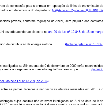
rato de concessão para a entrada em operação da linha de transmissão de
o
o
o
irmados em decorrência do disposto no
§ 7
-A do art. 2
da Lei n
10.848, de
edidas prévias, conforme regulação da Aneel, sem prejuízo dos contratos
 SIN deverão atender ao disposto no
art. 20 da Lei nº 10.848, de 15 de março
 público de distribuição de energia elétrica.
(Incluído pela Lei nº 13.182,
m interligadas ao SIN na data de 9 de dezembro de 2009 terão reconhecidos
diferença entre a carga real e o mercado regulatório, sendo que:
(Incluído
Incluído pela Lei nº 13.299, de 2016)
 entre as perdas técnicas e não técnicas efetivas realizadas em 2015 e o
Federação cujas capitais não estavam interligadas ao SIN na data de 9 de
 CCC, necessários para atender à diferença entre a carga real e o mercado