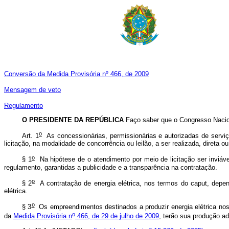
Conversão da Medida Provisória nº 466, de 2009
Mensagem de veto
Regulamento
O PRESIDENTE DA REPÚBLICA
Faço saber que o Congresso Nacion
o
Art. 1
As concessionárias, permissionárias e autorizadas de serviç
licitação, na modalidade de concorrência ou leilão, a ser realizada, direta 
o
§ 1
Na hipótese de o atendimento por meio de licitação ser inviável 
regulamento, garantidas a publicidade e a transparência na contratação.
o
§ 2
A contratação de energia elétrica, nos termos do
caput
, depen
elétrica.
o
§ 3
Os empreendimentos destinados a produzir energia elétrica nos 
o
da
Medida Provisória n
466, de 29 de julho de 2009
, terão sua produção ad