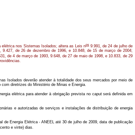
os
 elétrica nos Sistemas Isolados; altera as Leis n
9.991, de 24 de julho de
5, 9.427, de 26 de dezembro de 1996, e 10.848, de 15 de março de 2004;
31, de 4 de março de 1993, 9.648, de 27 de maio de 1998, e 10.833, de 29
rovidências.
emas Isolados deverão atender à totalidade dos seus mercados por meio de
o com diretrizes do Ministério de Minas e Energia.
nergia elétrica para atender à obrigação prevista no
caput
será definida em
onárias e autorizadas de serviços e instalações de distribuição de energia
l de Energia Elétrica - ANEEL até 30 de julho de 2009, data de publicação
cento e vinte) dias.