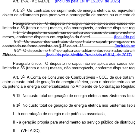
Art. 1º-A. (VETADO).
(Incluído pela Lei nº 15.269, de 2025)
o
Art. 2
Os contratos de suprimento de energia elétrica, ou equivalen
objeto de aditamento para promover a prorrogação de prazos ou aumento d
Parágrafo único. O disposto no
caput
não se aplica aos casos de 
limitado a 36 (trinta e seis) meses, não prorrogáveis, conforme dispuser re
§ 1º O disposto no
caput
não se aplica aos casos de comprometiment
meses, conforme disposto em regulação da Aneel.
(Incluído pe
§ 2º Os prazos dos contratos de que trata o
caput,
prorrogados no
contratado na forma prevista no § 1º do art. 1º.
(Incluído p
§ 3º O disposto no § 2º se aplica aos aditamentos realizados até a 
Elétrico.
(Incluído pela Medida Provisória nº 814, de 2017)
Parágrafo único. O disposto no
caput
não se aplica aos casos de 
limitado a 36 (trinta e seis) meses, não prorrogáveis, conforme dispuser re
o
Art. 3
A Conta de Consumo de Combustíveis - CCC, de que tratam
entre o custo total de geração da energia elétrica, para o atendimento ao s
da potência e energia comercializadas no Ambiente de Contratação Regulad
o
§ 1
No custo total de geração de energia elétrica nos Sistemas Isol
o
§ 1
No custo total de geração de energia elétrica nos Sistemas Isol
I - à contratação de energia e de potência associada;
II - à geração própria para atendimento ao serviço público de distribui
III – (VETADO);