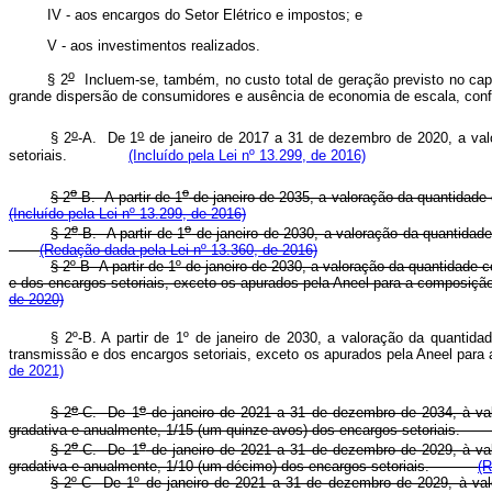
IV - aos encargos do Setor Elétrico e impostos; e
V - aos investimentos realizados.
o
§ 2
Incluem-se, também, no custo total de geração previsto no
cap
grande dispersão de consumidores e ausência de economia de escala, con
o
o
§ 2
-A. De 1
de janeiro de 2017 a 31 de dezembro de 2020, a valo
setoriais.
(Incluído pela Lei nº 13.299, de 2016)
o
o
§ 2
-B. A partir de 1
de janeiro de 2035, a valoração da quantidad
(Incluído pela Lei nº 13.299, de 2016)
o
o
§ 2
-B. A partir de 1
de janeiro de 2030, a valoração da quantidad
(Redação dada pela Lei nº 13.360, de 2016)
§ 2º-B A partir de 1º de janeiro de 2030, a valoração da quantidade 
e dos encargos setoriais, exceto os apurados pela Aneel para a composiç
de 2020)
§ 2º-B. A partir de 1º de janeiro de 2030, a valoração da quantid
transmissão e dos encargos setoriais, exceto os apurados pela Aneel par
de 2021)
o
o
§ 2
-C. De 1
de janeiro de 2021 a 31 de dezembro de 2034, à val
gradativa e anualmente, 1/15 (um quinze avos) dos encargos setori
o
o
§ 2
-C. De 1
de janeiro de 2021 a 31 de dezembro de 2029, à val
gradativa e anualmente, 1/10 (um décimo) dos encargos setoriais.
(R
§ 2º-C De 1º de janeiro de 2021 a 31 de dezembro de 2029, à valo