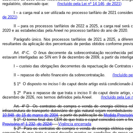
regulatório, observado que:
(Incluído pela Lei nº 14.146, de 2021)
I – a carga real a ser utilizada no processo tarifário de 2021 cons
de 2021)
II – para os processos tarifários de 2022 a 2025, a carga real será
2020 e as estabelecidas pela Aneel no processo tarifário do ano de 202
Parágrafo único. Nos processos tarifários de 2021 a 2025, a difere
resultantes da aplicação dos percentuais de perdas obtidos conforme previs
Art. 4º-C. O ônus decorrente da sobrecontratação reconhecida pela
estavam interligadas ao SIN em 9 de dezembro de 2009, a partir da inte
I – custeio das obrigações decorrentes da repactuação de Contrat
II – repasse do efeito financeiro da sobrecontratação.
(Incluído pe
§ 1º O disposto no inciso I do
caput
deste artigo está condicionado
§ 2º Para o repasse de que trata o inciso II do
caput
deste artigo, 
dezembro de 2026, nos termos definidos pela Aneel.
(Incluído pela Lei 
Art. 4º-D Os contratos de compra e venda de energia elétrica rela
infraestrutura de transporte dutoviário de gás natural sejam reembolsáve
10.848, de 15 de março de 2004
, a partir da publicação da
Medida Provisóri
§ 1º O termo final dos CER de que trata o
caput
coincidirá com o fi
Provisória nº 1.232, de 2024)
Vigência encerrada
§ 2º Para os contratos de compra e venda de energia elétrica cujo 
conversão de que trata o
caput
deverão manter as condições de preço unit