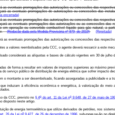
rá as eventuais prorrogações das autorizações ou concessões das respectiva
nçará as eventuais prorrogações de autorizações ou concessões das instala
ia encerrada)
rá as eventuais prorrogações das autorizações ou concessões das respectiva
ançará as eventuais prorrogações das autorizações ou as concessões das re
o em operação ou convertido combustível líquido para gás natural, a parti
ente.
(Redação dada pela Medida Provisória nº 879, de 2019)
(Rejeitada)
ará as eventuais prorrogações das autorizações ou concessões das respectiv
ntes a valores reembolsados pela CCC, o agente deverá ressarcir a este mecan
ado considerará as alíquotas e bases de cálculo vigentes em 30 de julho 
adas de forma a resultar em valores de impostos superiores ao máximo previ
 do serviço público de distribuição de energia elétrica que sofrer impacto de
 o montante a ser desembolsado, ficando asseguradas a publicidade e a tra
e induzam à eficiência econômica e energética, à valorização do meio amb
olados.
o
o
lso da CCC, previsto no
§ 4
do art. 11 da Lei n
9.648, de 27 de maio de 19
o disposto neste artigo.
ção de energia termoelétrica que utilize derivados de petróleo, nos sistema
o
art. 26 da Lei n
9.427, de 26 de dezembro de 1996,
sub-rogar-se-ão no direi