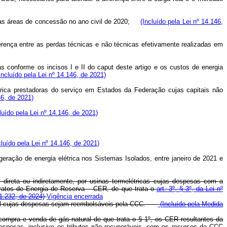
ctivas áreas de concessão no ano civil de 2020;
(Incluído pela Lei nº 14.146,
iferença entre as perdas técnicas e não técnicas efetivamente realizadas em
as conforme os incisos I e II do
caput
deste artigo e os custos de energia
Incluído pela Lei nº 14.146, de 2021)
étrica prestadoras do serviço em Estados da Federação cujas capitais não
46, de 2021)
luído pela Lei nº 14.146, de 2021)
cluído pela Lei nº 14.146, de 2021)
e geração de energia elétrica nos Sistemas Isolados, entre janeiro de 2021 e
, direta ou indiretamente, por usinas termelétricas cujas despesas com a
ntratos de Energia de Reserva – CER, de que trata o
art. 3º, § 3º, da Lei nº
1.232, de 2024)
Vigência encerrada
atural cujas despesas sejam reembolsáveis pela CCC.
(Incluído pela Medida
 compra e venda de gás natural de que trata o § 1º, os CER resultantes da
 despesas, inclusive os tributos não recuperáveis, com os recursos da CCC