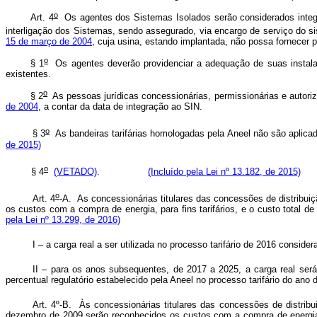
o
Art. 4
Os agentes dos Sistemas Isolados serão considerados integr
interligação dos Sistemas, sendo assegurado, via encargo de serviço do 
15 de março de 2004
, cuja usina, estando implantada, não possa fornecer p
o
§ 1
Os agentes deverão providenciar a adequação de suas instalaçõ
existentes.
o
§ 2
As pessoas jurídicas concessionárias, permissionárias e autoriza
de 2004
, a contar da data de integração ao SIN.
o
§ 3
As bandeiras tarifárias homologadas pela Aneel não são aplic
de 2015)
o
§ 4
(VETADO)
.
(Incluído pela Lei nº 13.182, de 2015)
o
Art. 4
-A. As concessionárias titulares das concessões de distribu
os custos com a compra de energia, para fins tarifários, e o custo tota
pela Lei nº 13.299, de 2016)
I – a carga real a ser utilizada no processo tarifário de 2016 co
II – para os anos subsequentes, de 2017 a 2025, a carga real será
percentual regulatório estabelecido pela Aneel no processo tarifário
Art. 4º-B. Às concessionárias titulares das concessões de distrib
dezembro de 2009 serão reconhecidos os custos com a compra de energia, p