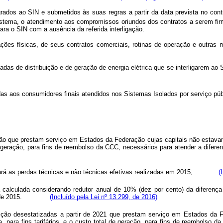
ados ao SIN e submetidos às suas regras a partir da data prevista no cont
sistema, o atendimento aos compromissos oriundos dos contratos a serem f
ara o SIN com a ausência da referida interligação.
es físicas, de seus contratos comerciais, rotinas de operação e outras m
das de distribuição e de geração de energia elétrica que se interligarem ao
adas aos consumidores finais atendidos nos Sistemas Isolados por serviço
ição que prestam serviço em Estados da Federação cujas capitais não estava
l de geração, para fins de reembolso da CCC, necessários para atender a 
nsiderará as perdas técnicas e não técnicas efetivas realizadas em 2015;
(
 calculada considerando redutor anual de 10% (dez por cento) da diferença
 do ano de 2015.
(Incluído pela Lei nº 13.299, de 2016)
uição desestatizadas a partir de 2021 que prestam serviço em Estados da 
ara fins tarifários, e o custo total de geração, para fins de reembolso da