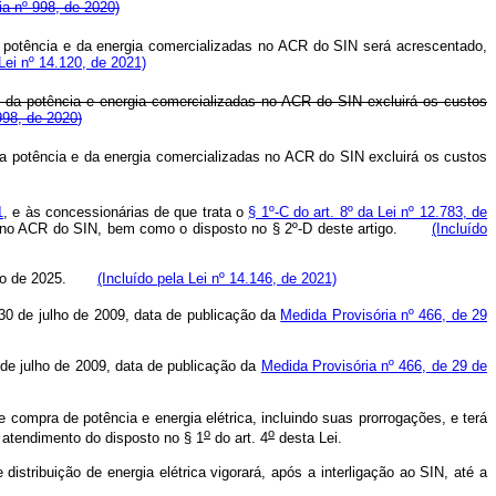
a nº 998, de 2020)
a potência e da energia comercializadas no ACR do SIN será acrescentado,
ei nº 14.120, de 2021)
 da potência e energia comercializadas no ACR do SIN excluirá os custos
998, de 2020
)
a potência e da energia comercializadas no ACR do SIN excluirá os custos
1
, e às concessionárias de que trata o
§ 1º-C do art. 8º da Lei nº 12.783, de
adas no ACR do SIN, bem como o disposto no § 2º-D deste artigo.
(Incluído
zembro de 2025.
(Incluído pela Lei nº 14.146, de 2021)
30 de julho de 2009, data de publicação da
Medida Provisória nº 466, de 29
de julho de 2009, data de publicação da
Medida Provisória nº 466, de 29 de
 compra de potência e energia elétrica, incluindo suas prorrogações, e terá
o
o
o atendimento do disposto no § 1
do art. 4
desta Lei.
istribuição de energia elétrica vigorará, após a interligação ao SIN, até a