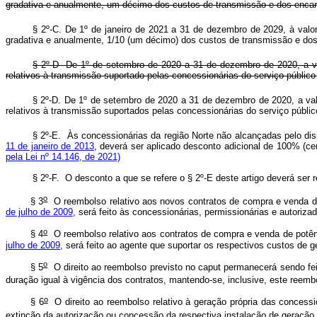
gradativa e anualmente, um décimo dos custos de transmissão e dos enc
§ 2º-C. De 1º de janeiro de 2021 a 31 de dezembro de 2029, à valo
gradativa e anualmente, 1/10 (um décimo) dos custos de transmissão e dos
§ 2º-D De 1º de setembro de 2020 a 31 de dezembro de 2020, a val
relativos à transmissão suportado pelas concessionárias do serviço púb
§ 2º-D. De 1º de setembro de 2020 a 31 de dezembro de 2020, a val
relativos à transmissão suportados pelas concessionárias do serviço públ
§ 2º-E. Às concessionárias da região Norte não alcançadas pelo di
11 de janeiro de 2013
, deverá ser aplicado desconto adicional de 100% (
pela Lei nº 14.146, de 2021)
§ 2º-F. O desconto a que se refere o § 2º-E deste artigo deverá s
o
§ 3
O reembolso relativo aos novos contratos de compra e venda de 
de julho de 2009,
será feito às concessionárias, permissionárias e autorizada
o
§ 4
O reembolso relativo aos contratos de compra e venda de potênc
julho de 2009,
será feito ao agente que suportar os respectivos custos de g
o
§ 5
O direito ao reembolso previsto no
caput
permanecerá sendo feit
duração igual à vigência dos contratos, mantendo-se, inclusive, este reemb
o
§ 6
O direito ao reembolso relativo à geração própria das concession
extinção da autorização ou concessão da respectiva instalação de geração