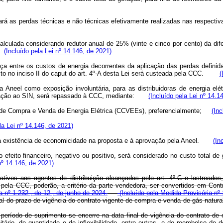
iderará as perdas técnicas e não técnicas efetivamente realizadas nas respe
 calculada considerando redutor anual de 25% (vinte e cinco por cento) da d
0.
(Incluído pela Lei nº 14.146, de 2021)
nça entre os custos de energia decorrentes da aplicação das perdas definid
to no inciso II do
caput
do art. 4º-A desta Lei será custeada pela CCC.
(
 Aneel como exposição involuntária, para as distribuidoras de energia el
rligação ao SIN, será repassado à CCC, mediante:
(Incluído pela Lei nº 14.1
os de Compra e Venda de Energia Elétrica (CCVEEs), preferencialmente;
(Inc
la Lei nº 14.146, de 2021)
 à existência de economicidade na proposta e à aprovação pela Aneel.
(In
o efeito financeiro, negativo ou positivo, será considerado no custo total d
nº 14.146, de 2021)
tivos aos agentes de distribuição alcançados pelo art. 4º-C e lastreados
is pela CCC, poderão, a critério da parte vendedora, ser convertidos em Co
a nº 1.232 , de 12 , de junho de 2024.
(Incluído pela Medida Provisória nº 
nal do prazo de vigência do contrato vigente de compra e venda de gás n
período de suprimento se encerre na data final de vigência do contrato de
ário, de quantidade e de inflexibilidade, entre outras, e de reembolso de