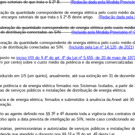
argos setoriais de que trata o § 2º-B.
(Redação dada pela Medida Provisóri
ração da quantidade correspondente de energia elétrica pelo custo médio d
 encargos setoriais de que trata o § 2º-B deste artigo.
(Redação dada pela L
oração da quantidade correspondente de energia elétrica pelo custo médio
lico de distribuição conectadas ao SIN.
(Incluído pela
Medida Provisória nº 
oração da quantidade correspondente de energia elétrica pelo custo médio d
ico de distribuição conectadas ao SIN.
(Incluído pela Lei nº 14.120, de 2021)
sposto no
inciso VIII do § 4º do art. 4º da Lei nº 5.655, de 20 de maio de 197
cem por cento) sobre o custo médio da potência e da energia comercializ
er reduzido em 1/5 (um quinto), anualmente, até sua extinção em 31 de de
potência e de energia elétrica firmados nos Sistemas Isolados, a partir de 
s de serviços públicos e instalações de distribuição de energia elétrica.
ia e de energia elétrica, firmados e submetidos à anuência da Aneel até 30 
eração.
o
o
o ao agente definido nos §§ 3
e 4
durante toda a vigência dos contratos de
olso após a data prevista de interligação ao SIN, neste caso condicionado a
árias, permissionárias e autorizadas de serviços públicos e instalações de d
o
o
o
 desde que atendido o disposto nos §§ 1
e 2
do art. 4
desta Lei.