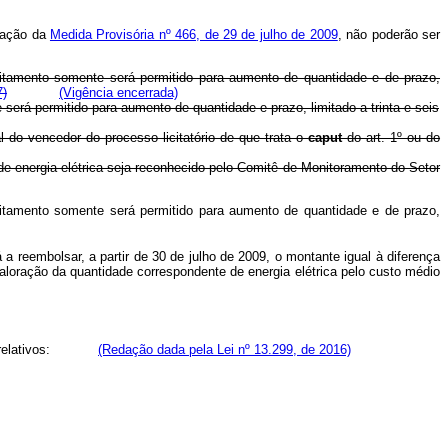
icação da
Medida Provisória nº 466, de 29 de julho de 2009
, não poderão ser
itamento somente será permitido para aumento de quantidade e de prazo,
7)
(Vigência encerrada)
erá permitido para aumento de quantidade e prazo, limitado a trinta e seis
do vencedor do processo licitatório de que trata o
caput
do art. 1º ou do
 de energia elétrica seja reconhecido pelo Comitê de Monitoramento do Setor
itamento somente será permitido para aumento de quantidade e de prazo,
 a reembolsar, a partir de 30 de julho de 2009, o montante igual à diferença
 valoração da quantidade correspondente de energia elétrica pelo custo médio
áveis relativos:
(Redação dada pela Lei nº 13.299, de 2016)