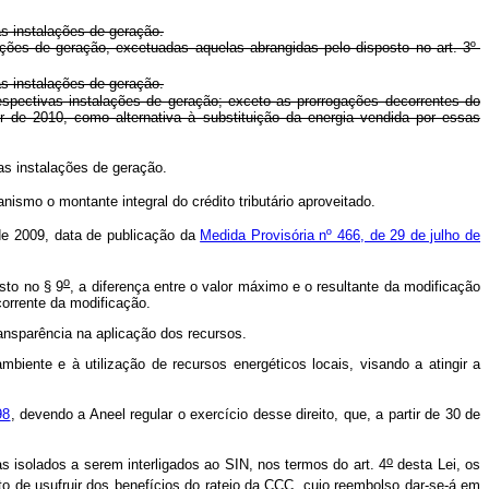
s instalações de geração.
ções de geração, excetuadas aquelas abrangidas pelo disposto no art. 3º-
s instalações de geração.
spectivas instalações de geração; exceto as prorrogações decorrentes do
r de 2010, como alternativa à substituição da energia vendida por essas
as instalações de geração.
ismo o montante integral do crédito tributário aproveitado.
de 2009, data de publicação da
Medida Provisória nº 466, de 29 de julho de
o
sto no § 9
, a diferença entre o valor máximo e o resultante da modificação
corrente da modificação.
nsparência na aplicação dos recursos.
iente e à utilização de recursos energéticos locais, visando a atingir a
98
, devendo a Aneel regular o exercício desse direito, que, a partir de 30 de
o
s isolados a serem interligados ao SIN, nos termos do art. 4
desta Lei, os
to de usufruir dos benefícios do rateio da CCC, cujo reembolso dar-se-á em