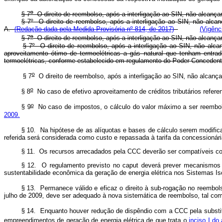
o
§ 7
O direito de reembolso, após a interligação ao SIN, não alcança
§ 7º O direito de reembolso, após a interligação ao SIN, não alca
A.
(Redação dada pela Medida Provisória nº 814, de 2017)
(Vigênc
o
§ 7
O direito de reembolso, após a interligação ao SIN, não alcança
§ 7º O direito de reembolso, após a interligação ao SIN, não alc
aproveitamento ótimo de termoelétricas a gás natural que tenham entrad
termoelétricas, conforme estabelecido em regulamento do Poder Conced
o
§ 7
O direito de reembolso, após a interligação ao SIN, não alcanç
o
§ 8
No caso de efetivo aproveitamento de créditos tributários refere
o
§ 9
No caso de impostos, o cálculo do valor máximo a ser reembols
2009.
§ 10. Na hipótese de as alíquotas e bases de cálculo serem modific
referida será considerada como custo e repassada à tarifa da concessionária
§ 11. Os recursos arrecadados pela CCC deverão ser compatíveis com
§ 12. O regulamento previsto no
caput
deverá prever mecanismos qu
sustentabilidade econômica da geração de energia elétrica nos Sistemas Is
§ 13. Permanece válido e eficaz o direito à sub-rogação no reembo
julho de 2009, deve ser adequado à nova sistemática de reembolso, tal com
§ 14. Enquanto houver redução de dispêndio com a CCC pela substitui
empreendimentos de geração de energia elétrica de que trata o
inciso I do 