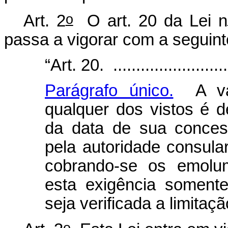
o
Art. 2
O art. 20 da Lei n
passa a vigorar com a seguint
“Art. 20. ...........................
Parágrafo único.
A vali
qualquer dos vistos é d
da data de sua conces
pela autoridade consula
cobrando-se os emolum
esta exigência soment
seja verificada a limitaç
o