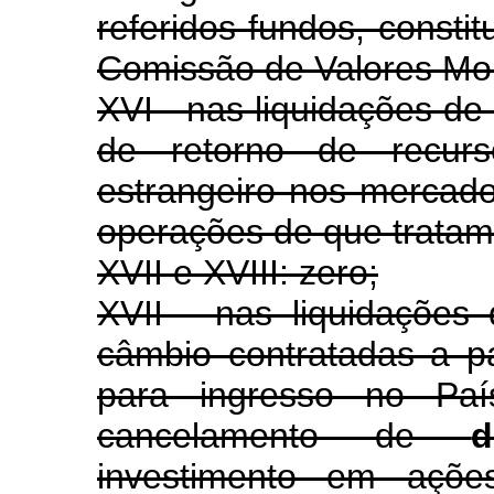
referidos fundos, consti
Comissão de Valores Mobi
XVI - nas liquidações de
de retorno de recurso
estrangeiro nos mercados
operações de que tratam o
XVII e XVIII: zero;
XVII - nas liquidações
câmbio contratadas a p
para ingresso no Paí
cancelamento de
d
investimento em açõe