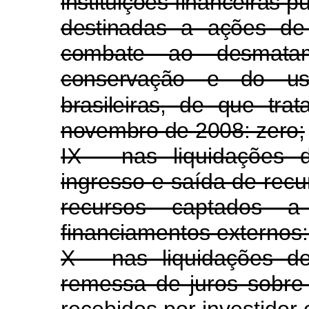
instituições financeiras 
destinadas a ações de
combate ao desmat
conservação e do uso
brasileiras, de que tra
novembro de 2008: zero;
IX - nas liquidações
ingresso e saída de recu
recursos captados a
financiamentos externos:
X - nas liquidações d
remessa de juros sobre 
recebidos por investidor 