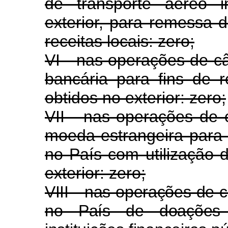
de transporte aéreo in
exterior, para remessa 
receitas locais: zero;
VI - nas operações de câ
bancária para fins de 
obtidos no exterior: zero;
VII - nas operações de 
moeda estrangeira para 
no País com utilização d
exterior: zero;
VIII - nas operações de 
no País de doações 