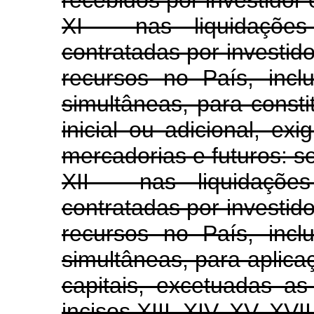
XI - nas liquidaçõe
contratadas por investido
recursos no País, inc
simultâneas, para const
inicial ou adicional, ex
mercadorias e futuros: se
XII - nas liquidaçõ
contratadas por investido
recursos no País, inc
simultâneas, para aplica
capitais, excetuadas a
incisos XIII, XIV, XV, XVII