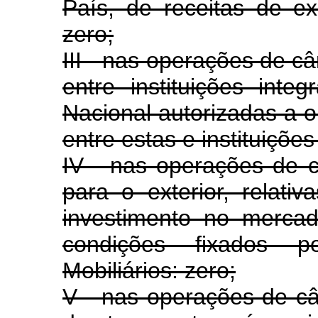
País, de receitas de e
zero;
III - nas operações de c
entre instituições inte
Nacional autorizadas a 
entre estas e instituições
IV - nas operações de c
para o exterior, relati
investimento no mercado
condições fixados 
Mobiliários: zero;
V - nas operações de c