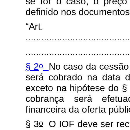
se for o caso, o preço
definido nos documentos 
“Art.
3
........................................
........................................
o
§ 2
No caso da cessão 
será cobrado na data d
exceto na hipótese do §
cobrança será efetu
financeira da oferta públi
o
§ 3
O IOF deve ser reco