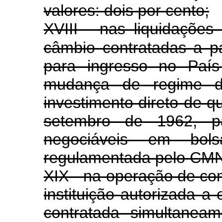
valores: dois por cento;
XVIII - nas liquidaçõe
câmbio contratadas a p
para ingresso no País
mudança de regime do 
investimento direto de qu
setembro de 1962, p
negociáveis em bol
regulamentada pelo CMN:
XIX - na operação de co
instituição autorizada 
contratada simultane