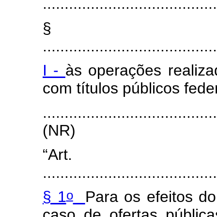
........................................
§
........................................
I -
às operações realiz
com títulos públicos fede
........................................
(NR)
“Art
........................................
o
§ 1
Para os efeitos d
caso de ofertas públic