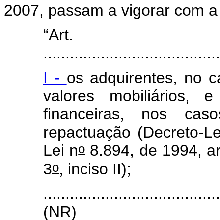
2007, passam a vigorar com a
“Art
........................................
I -
os adquirentes, no c
valores mobiliários, 
financeiras, nos ca
repactuação (Decreto-Le
o
Lei n
8.894, de 1994, ar
o
3
, inciso II);
.......................................
(NR)