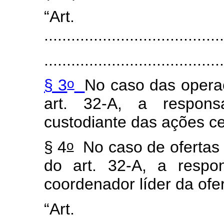
“Art
........................................
........................................
o
§ 3
No caso das operaç
art. 32-A, a responsa
custodiante das ações ce
o
§ 4
No caso de ofertas p
do art. 32-A, a respon
coordenador líder da ofe
“Art