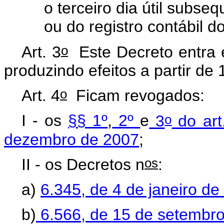
o terceiro dia útil subs
ou do registro contábil d
o
Art. 3
Este Decreto entra e
produzindo efeitos a partir de 
o
Art. 4
Ficam revogados:
o
I - os
§§ 1º
,
2º
e
3
do art
dezembro de 2007
;
os
II - os Decretos n
:
a)
6.345, de 4 de janeiro de
b)
6.566, de 15 de setembr