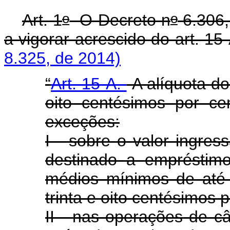
o
o
Art. 1
O Decreto n
6.306,
a vigorar acrescido do art. 15
8.325, de 2014)
“
Art. 15-A.
A alíquota do 
oito centésimos por ce
exceções:
I - sobre o valor ingre
destinado a emprésti
médios mínimos de até n
trinta e oito centésimos 
II - nas operações de câ