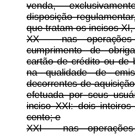
venda, exclusivame
disposição regulamenta
que tratam os incisos XI, 
XX -
nas operações
cumprimento de obriga
cartão de crédito ou de 
na qualidade de emis
decorrentes de aquisição
efetuada por seus usuá
inciso XXI: dois inteiros
cento
; e
XXI -
nas operaçõe