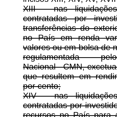
XIII - nas liquidaçõ
contratadas por invest
transferências do exter
no País em renda vari
valores ou em bolsa de m
regulamentada pe
Nacional - CMN, excetua
que resultem em rendi
por cento;
XIV - nas liquidaçõ
contratadas por investid
recursos no País para 