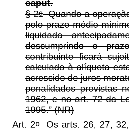
caput
.
o
§ 2
Quando a operação 
pelo prazo médio mínimo
liquidada antecipadam
descumprindo o praz
contribuinte ficará su
calculado à alíquota est
acrescido de juros morat
penalidades previstas n
1962, e no art. 72 da Le
1995.” (NR)
o
Art. 2
Os arts. 26, 27, 32