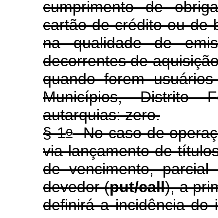
cumprimento de obriga
cartão de crédito ou de 
na qualidade de emis
decorrentes de aquisição
quando forem usuários
Municípios, Distrito
autarquias: zero.
o
§ 1
No caso de operaç
via lançamento de título
de vencimento, parcial 
devedor (
put/call
), a pr
definirá a incidência do 