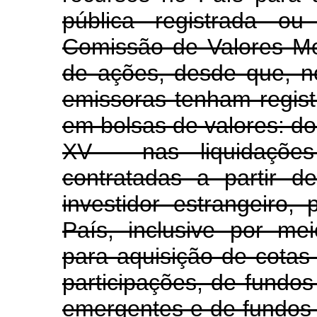
pública registrada ou
Comissão de Valores Mob
de ações, desde que, n
emissoras tenham regis
em bolsas de valores: do
XV - nas liquidaçõe
contratadas a partir d
investidor estrangeiro,
País, inclusive por me
para aquisição de cotas
participações, de fundo
emergentes e de fundos