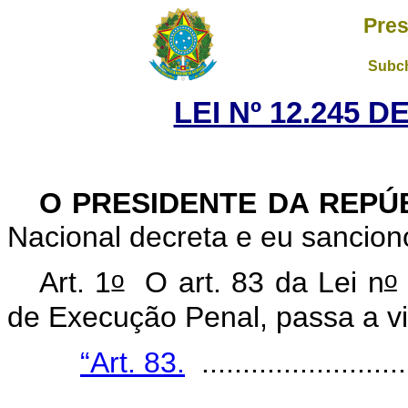
Pres
Subch
LEI Nº 12.245 D
O PRESIDENTE DA REPÚ
Nacional decreta e eu sancion
o
o
Art. 1
O art. 83 da Lei n
de Execução Penal, passa a vi
“Art. 83.
..........................
.......................................