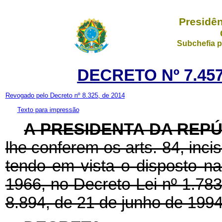
Presidên
Subchefia p
DECRETO Nº 7.457
Revogado pelo Decreto nº 8.325, de 2014
Texto para impressão
A PRESIDENTA DA REP
lhe conferem os arts. 84, incis
tendo em vista o disposto na
1966, no Decreto-Lei nº 1.783,
8.894, de 21 de junho de 1994