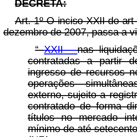
DECRETA:
Art. 1º O
inciso XXII do ar
dezembro de 2007, passa a vi
“
XXII -
nas liquida
contratadas a partir 
ingresso de recursos n
operações simultânea
externo, sujeito a regis
contratado de forma d
títulos no mercado in
mínimo de até setecentos