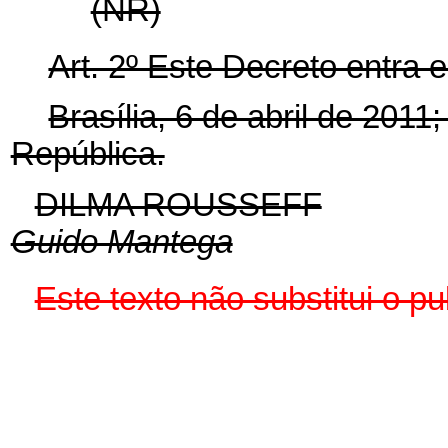
(NR)
Art. 2º Este Decreto entra 
Brasília, 6 de abril de 2011
República.
DILMA ROUSSEFF
Guido Mantega
Este texto não substitui o 