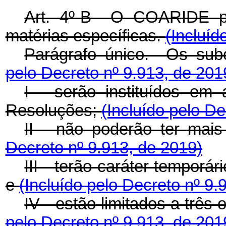
Art. 4º-B O COARIDE pod
matérias específicas.
(Incluíd
Parágrafo único. Os su
pelo Decreto nº 9.913, de 201
I - serão instituídos em
Resoluções;
(Incluído pelo De
II - não poderão ter ma
Decreto nº 9.913, de 2019)
III - terão caráter temporá
e
(Incluído pelo Decreto nº 9.
IV - estão limitados a trê
pelo Decreto nº 9.913, de 201