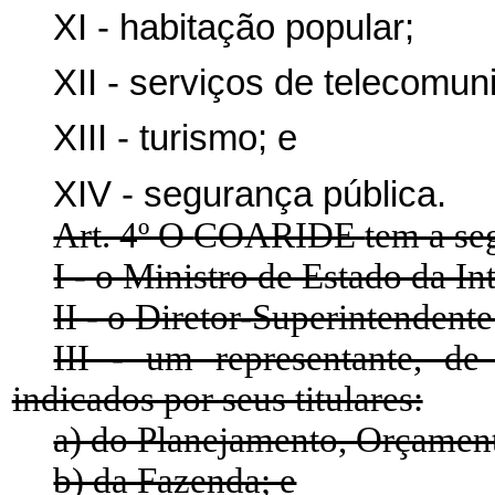
XI - habitação popular;
XII - serviços de telecomun
XIII - turismo; e
XIV - segurança pública.
Art. 4º O
COARIDE
tem a se
I - o Ministro de Estado da In
II - o Diretor-Superintendent
III - um representante, de
indicados por seus titulares:
a) do Planejamento, Orçament
b) da Fazenda; e