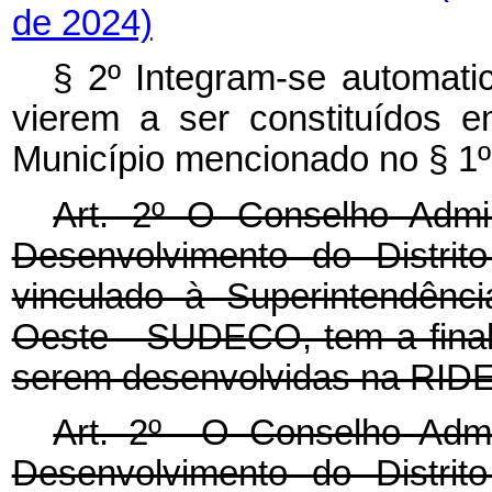
de 2024)
§ 2º Integram-se automat
vierem a ser constituídos 
Município mencionado no § 1º
Art. 2º O Conselho Admin
Desenvolvimento do Distri
vinculado à Superintendênc
Oeste - SUDECO, tem a final
serem desenvolvidas na RIDE
Art. 2º O Conselho Admin
Desenvolvimento do Distri