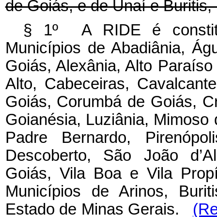
de Goiás, e de Unaí e Buritis
§ 1º A RIDE é constituí
Municípios de Abadiânia, Ág
Goiás, Alexânia, Alto Paraíso
Alto, Cabeceiras, Cavalcant
Goiás, Corumbá de Goiás, Cri
Goianésia, Luziânia, Mimoso
Padre Bernardo, Pirenópoli
Descoberto, São João d’Ali
Goiás, Vila Boa e Vila Prop
Municípios de Arinos, Buri
Estado de Minas Gerais.
(Re