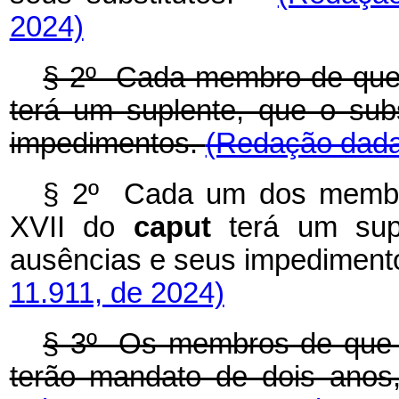
2024)
§ 2º Cada membro de que 
terá um suplente, que o sub
impedimentos.
(Redação dada 
§ 2º Cada um dos membro
XVII do
caput
terá um supl
ausências e seus impediment
11.911, de 2024)
§ 3º Os membros de que t
terão mandato de dois anos