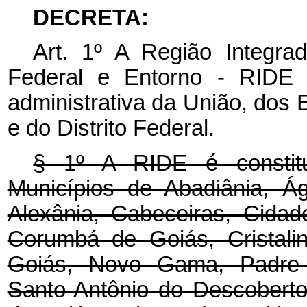
DECRETA:
Art. 1º A Região Integra
Federal e Entorno - RIDE d
administrativa da União, dos
e do Distrito Federal.
§ 1º A RIDE é constituí
Municípios de Abadiânia, Á
Alexânia, Cabeceiras, Cidad
Corumbá de Goiás, Cristali
Goiás, Novo Gama, Padre Be
Santo Antônio do Descoberto