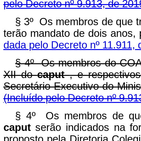
pelo Decreto nº 9.913, de 201
§ 3º Os membros de que tr
terão mandato de dois anos, 
dada pelo Decreto nº 11.911, 
§ 4º Os membros do COAR
XII do
caput
, e respectivo
Secretário-Executivo do Mini
(Incluído pelo Decreto nº 9.91
§ 4º Os membros de que 
caput
serão indicados na f
proposto pela Diretoria Col