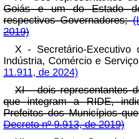
Goiás e um do Estado de 
respectivos Governadores;
(
2019)
X - Secretário-Executivo 
Indústria, Comércio e Serviço
11.911, de 2024)
XI - dois representantes 
que integram a RIDE, ind
Prefeitos dos Municípios qu
Decreto nº 9.913, de 2019)