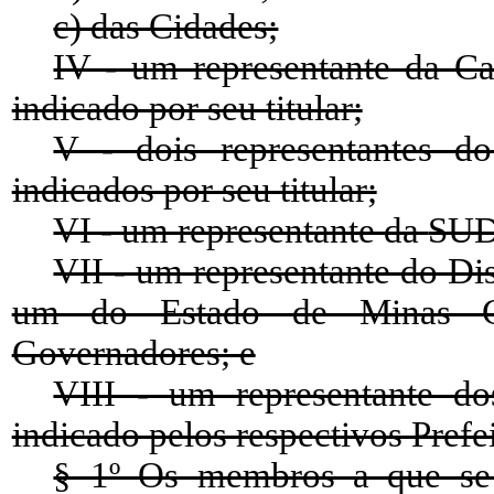
c) das Cidades;
IV - um representante da Ca
indicado por seu titular;
V - dois representantes do
indicados por seu titular;
VI - um representante da
SU
VII - um representante do Dis
um do Estado de Minas Gera
Governadores; e
VIII - um representante d
indicado pelos respectivos Prefei
§ 1º Os membros a que se r