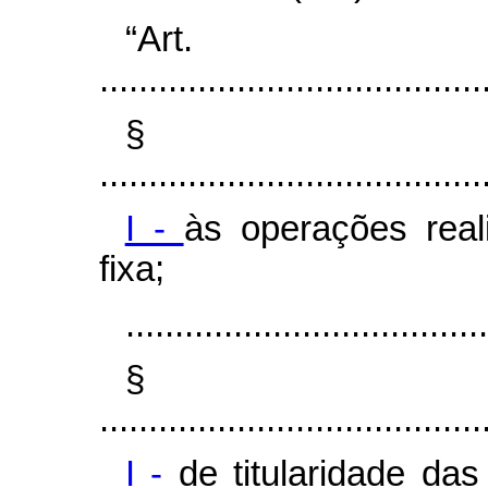
“Ar
.......................................
§
.......................................
I -
às operações rea
fixa;
.....................................
§
.......................................
I -
de titularidade das