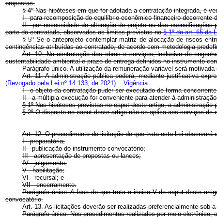
propostas.
§ 4º Nas hipóteses em que for adotada a contratação integrada, é ve
I - para recomposição do equilíbrio econômico-financeiro decorrente d
II - por necessidade de alteração do projeto ou das especificações
parte do contratado, observados os limites previstos no
§ 1º do art. 65 da 
§ 5º Se o anteprojeto contemplar matriz de alocação de riscos entr
contingências atribuídas ao contratado, de acordo com metodologia pred
Art. 10. Na contratação das obras e serviços, inclusive de engen
sustentabilidade ambiental e prazo de entrega definidos no instrumento 
Parágrafo único. A utilização da remuneração variável será motivada e
Art. 11. A administração pública poderá, mediante justificativa e
(Revogado pela Lei nº 14.133, de 2021)
Vigência
I - o objeto da contratação puder ser executado de forma concorrent
II - a múltipla execução for conveniente para atender à administração
§ 1º Nas hipóteses previstas no
caput
deste artigo, a administração 
§ 2º O disposto no
caput
deste artigo não se aplica aos serviços de 
Art. 12. O procedimento de licitação de que trata esta Lei observ
I - preparatória;
II - publicação do instrumento convocatório;
III - apresentação de propostas ou lances;
IV - julgamento;
V - habilitação;
VI - recursal; e
VII - encerramento.
Parágrafo único. A fase de que trata o inciso V do
caput
deste arti
convocatório.
Art. 13. As licitações deverão ser realizadas preferencialmente sob
Parágrafo único. Nos procedimentos realizados por meio eletrônico, a