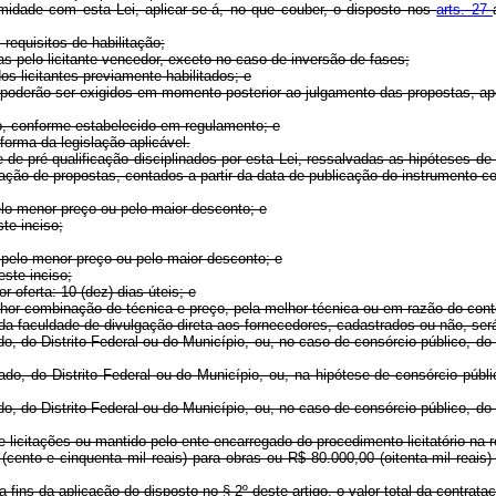
rmidade com esta Lei, aplicar-se-á, no que couber, o disposto nos
arts. 27
requisitos de habilitação;
s pelo licitante vencedor, exceto no caso de inversão de fases;
os licitantes previamente habilitados; e
l poderão ser exigidos em momento posterior ao julgamento das propostas, ap
cio, conforme estabelecido em regulamento; e
 forma da legislação aplicável.
e de pré-qualificação disciplinados por esta Lei, ressalvadas as hipóteses d
ação de propostas, contados a partir da data de publicação do instrumento
pelo menor preço ou pelo maior desconto; e
te inciso;
o pelo menor preço ou pelo maior desconto; e
este inciso;
r oferta: 10 (dez) dias úteis; e
lhor combinação de técnica e preço, pela melhor técnica ou em razão do conteúd
 da faculdade de divulgação direta aos fornecedores, cadastrados ou não, ser
tado, do Distrito Federal ou do Município, ou, no caso de consórcio público, d
 Estado, do Distrito Federal ou do Município, ou, na hipótese de consórcio
tado, do Distrito Federal ou do Município, ou, no caso de consórcio público, d
o de licitações ou mantido pelo ente encarregado do procedimento licitatório n
(cento e cinquenta mil reais) para obras ou R$ 80.000,00 (oitenta mil reais
fins da aplicação do disposto no § 2º deste artigo, o valor total da contrata