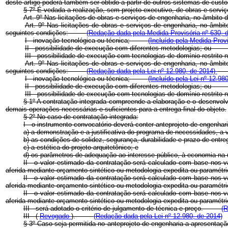
deste artigo poderá também ser obtido a partir de outros sistemas de custo
§ 7º É vedada a realização, sem projeto executivo, de obras e serviç
Art. 9º Nas licitações de obras e serviços de engenharia, no âmbito 
Art. 9º Nas licitações de obras e serviços de engenharia, no âmbi
seguintes condições:
(Redação dada pela Medida Provisória nº 630, 
I - inovação tecnológica ou técnica;
(Incluído pela Medida Provi
II - possibilidade de execução com diferentes metodologias; o
III - possibilidade de execução com tecnologias de domínio rest
Art. 9º Nas licitações de obras e serviços de engenharia, no âmbi
seguintes condições:
(Redação dada pela Lei nº 12.980, de 2014)
I - inovação tecnológica ou técnica;
(Incluído pela Lei nº 12.98
II - possibilidade de execução com diferentes metodologias; ou
III - possibilidade de execução com tecnologias de domínio restrito
§ 1º A contratação integrada compreende a elaboração e o desenvolv
demais operações necessárias e suficientes para a entrega final do objeto.
§ 2º No caso de contratação integrada:
I - o instrumento convocatório deverá conter anteprojeto de engenhar
a) a demonstração e a justificativa do programa de necessidades, a v
b) as condições de solidez, segurança, durabilidade e prazo de entr
c) a estética do projeto arquitetônico; e
d) os parâmetros de adequação ao interesse público, à economia na u
II - o valor estimado da contratação será calculado com base nos v
aferida mediante orçamento sintético ou metodologia expedita ou paramétri
II - o valor estimado da contratação será calculado com base nos v
aferida mediante orçamento sintético ou metodologia expedita ou paramétr
II - o valor estimado da contratação será calculado com base nos v
aferida mediante orçamento sintético ou metodologia expedita ou paramétr
III - será adotado o critério de julgamento de técnica e preço.
(R
III - (
Revogado
).
(Redação dada pela Lei nº 12.980, de 2014)
§ 3º Caso seja permitida no anteprojeto de engenharia a apresentaçã