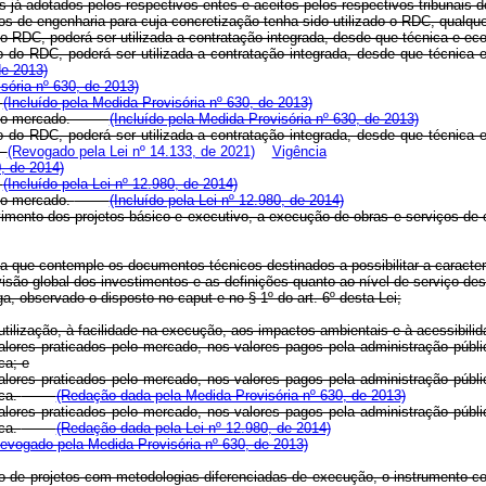
s já adotados pelos respectivos entes e aceitos pelos respectivos tribunais d
os de engenharia para cuja concretização tenha sido utilizado o RDC, qualqu
do RDC, poderá ser utilizada a contratação integrada, desde que técnica e ec
to do RDC, poderá ser utilizada a contratação integrada, desde que técnica
de 2013)
sória nº 630, de 2013)
u
(Incluído pela Medida Provisória nº 630, de 2013)
rito no mercado.
(Incluído pela Medida Provisória nº 630, de 2013)
to do RDC, poderá ser utilizada a contratação integrada, desde que técnica
(Revogado pela Lei nº 14.133, de 2021)
Vigência
0, de 2014)
(Incluído pela Lei nº 12.980, de 2014)
 no mercado.
(Incluído pela Lei nº 12.980, de 2014)
imento dos projetos básico e executivo, a execução de obras e serviços de 
ia que contemple os documentos técnicos destinados a possibilitar a caracter
isão global dos investimentos e as definições quanto ao nível de serviço des
ega, observado o disposto no
caput
e no § 1º do art. 6º desta Lei;
tilização, à facilidade na execução, aos impactos ambientais e à acessibilid
alores praticados pelo mercado, nos valores pagos pela administração públi
ca; e
alores praticados pelo mercado, nos valores pagos pela administração públi
ica.
(Redação dada pela Medida Provisória nº 630, de 2013)
alores praticados pelo mercado, nos valores pagos pela administração públi
ica.
(Redação dada pela Lei nº 12.980, de 2014)
evogado pela Medida Provisória nº 630, de 2013)
o de projetos com metodologias diferenciadas de execução, o instrumento con