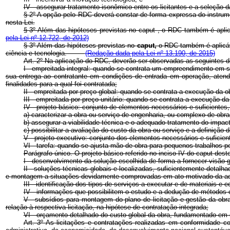
IV - assegurar tratamento isonômico entre os licitantes e a seleção 
§ 2º A opção pelo RDC deverá constar de forma expressa do instrum
nesta Lei.
§ 3º Além das hipóteses previstas no
caput
, o RDC também é aplic
pela Lei nº 12.722, de 2012)
§ 3º Além das hipóteses previstas no
caput,
o RDC também é aplicáve
ciência e tecnologia.
(Redação dada pela Lei nº 13.190, de 2015)
Art. 2º Na aplicação do RDC, deverão ser observadas as seguinte
I - empreitada integral: quando se contrata um empreendimento em su
sua entrega ao contratante em condições de entrada em operação, atendi
finalidades para a qual foi contratada;
II - empreitada por preço global: quando se contrata a execução da ob
III - empreitada por preço unitário: quando se contrata a execução d
IV - projeto básico: conjunto de elementos necessários e suficientes
a) caracterizar a obra ou serviço de engenharia, ou complexo de obra
b) assegurar a viabilidade técnica e o adequado tratamento do impa
c) possibilitar a avaliação do custo da obra ou serviço e a definiçã
V - projeto executivo: conjunto dos elementos necessários e suficie
VI - tarefa: quando se ajusta mão de obra para pequenos trabalhos p
Parágrafo único. O projeto básico referido no inciso IV do
caput
deste
I - desenvolvimento da solução escolhida de forma a fornecer visão g
II - soluções técnicas globais e localizadas, suficientemente detalh
e montagem a situações devidamente comprovadas em ato motivado da adm
III - identificação dos tipos de serviços a executar e de materiais
IV - informações que possibilitem o estudo e a dedução de métodos co
V - subsídios para montagem do plano de licitação e gestão da ob
relação à respectiva licitação, na hipótese de contratação integrada;
VI - orçamento detalhado do custo global da obra, fundamentado em q
Art. 3º As licitações e contratações realizadas em conformidade c