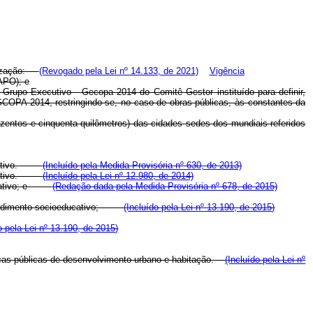
ealização:
(Revogado pela Lei nº 14.133, de 2021)
Vigência
(APO); e
Grupo Executivo - Gecopa 2014 do Comitê Gestor instituído para definir,
GCOPA 2014, restringindo-se, no caso de obras públicas, às constantes da
rezentos e cinquenta quilômetros) das cidades sedes dos mundiais referidos
tivo.
(Incluído pela Medida Provisória nº 630, de 2013)
educativo.
(Incluído pela Lei nº 12.980, de 2014)
educativo; e
(Redação dada pela Medida Provisória nº 678, de 2015)
e atendimento socioeducativo;
(Incluído pela Lei nº 13.190, de 2015)
o pela Lei nº 13.190, de 2015)
líticas públicas de desenvolvimento urbano e habitação.
(Incluído pela Lei nº