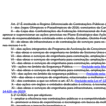
Art. 1º É instituído o Regime Diferenciado de Contratações Públicas
I - dos Jogos Olímpicos e Paraolímpicos de 2016, constantes da Cart
II - da Copa das Confederações da Federação Internacional de Fut
aprovar e supervisionar as ações previstas no Plano Estratégico das Açõ
matriz de responsabilidades celebrada entre a União, Estados, Distrito Fed
III - de obras de infraestrutura e de contratação de serviços para 
nos incisos I e II.
IV - das ações integrantes do Programa de Aceleração do Cres
V - das obras e serviços de engenharia no âmbito do Sistema Ú
VI - das obras e serviços de engenharia para construção, ampliação
VI - das obras e serviços de engenharia para construção, ampliaç
VI - das obras e serviços de engenharia para construção, amplia
VII - ações no âmbito da Segurança Pública.
(Incluído pela Me
VI - das obras e serviços de engenharia para construção, amplia
VII - das ações no âmbito da segurança pública;
(Incluído pela
VIII - das obras e serviços de engenharia, relacionadas a melhori
IX - dos contratos a que se refere o art. 47-A.
(Incluído pela Lei nº 1
X - das ações em órgãos e entidades dedicados à ciência, à tecnolo
XI - das obras e serviços de engenharia para infraestrutura, constr
14.620, de 2023)
§ 1º O RDC tem por objetivos:
I - ampliar a eficiência nas contratações públicas e a competitividade 
II - promover a troca de experiências e tecnologias em busca da melh
III - incentivar a inovação tecnológica; e