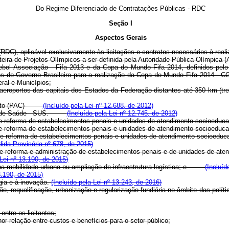
Do Regime Diferenciado de Contratações Públicas - RDC
Seção I
Aspectos Gerais
 (RDC), aplicável exclusivamente às licitações e contratos necessários à r
eira de Projetos Olímpicos a ser definida pela Autoridade Pública Olímpica 
ebol Associação - Fifa 2013 e da Copa do Mundo Fifa 2014, definidos pelo 
es do Governo Brasileiro para a realização da Copa do Mundo Fifa 2014 - C
eral e Municípios;
os aeroportos das capitais dos Estados da Federação distantes até 350 km (t
cimento (PAC)
(Incluído pela Lei nº 12.688, de 2012)
nico de Saúde - SUS.
(Incluído pela Lei nº 12.745, de 2012)
 e reforma de estabelecimentos penais e unidades de atendimento socioeduca
ão e reforma de estabelecimentos penais e unidades de atendimento socio
ção e reforma de estabelecimentos penais e unidades de atendimento socio
dida Provisória nº 678, de 2015)
ção e reforma e administração de estabelecimentos penais e de unidades d
 Lei nº 13.190, de 2015)
as na mobilidade urbana ou ampliação de infraestrutura logística; e
(Incluíd
3.190, de 2015)
gia e à inovação.
(Incluído pela Lei nº 13.243, de 2016)
ução, requalificação, urbanização e regularização fundiária no âmbito das po
entre os licitantes;
or relação entre custos e benefícios para o setor público;