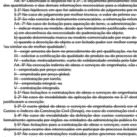
Art. 6º Observado o disposto no § 3º , o orçamento previamente es
dos quantitativos e das demais informações necessárias para a elabora
§ 1º Nas hipóteses em que for adotado o critério de julgamento por 
§ 2º No caso de julgamento por melhor técnica, o valor do prêmio ou
§ 3º Se não constar do instrumento convocatório, a informação refer
Art. 7º No caso de licitação para aquisição de bens, a administra
I - indicar marca ou modelo, desde que formalmente justificado, nas 
a) em decorrência da necessidade de padronização do objeto;
b) quando determinada marca ou modelo comercializado por mais de u
c) quando a descrição do objeto a ser licitado puder ser melhor com
“ou similar ou de melhor qualidade”;
II - exigir amostra do bem no procedimento de pré-qualificação, na 
III - solicitar a certificação da qualidade do produto ou do processo 
IV - solicitar, motivadamente, carta de solidariedade emitida pelo fab
Art. 8º Na execução indireta de obras e serviços de engenharia, s
I - empreitada por preço unitário;
II - empreitada por preço global;
III - contratação por tarefa;
IV - empreitada integral; ou
V - contratação integrada.
§ 1º Nas licitações e contratações de obras e serviços de engenharia
§ 2º No caso de inviabilidade da aplicação do disposto no § 1º dest
justificaram a exceção.
§ 3º O custo global de obras e serviços de engenharia deverá ser 
Custos e Índices da Construção Civil (Sinapi), no caso de construção civil
§ 4º No caso de inviabilidade da definição dos custos consoante o
formalmente aprovada por órgãos ou entidades da administração pública fe
§ 5º Nas licitações para a contratação de obras e serviços, com ex
disponível para exame dos interessados em participar do processo licitatóri
§ 6º No caso de contratações realizadas pelos governos municipais,