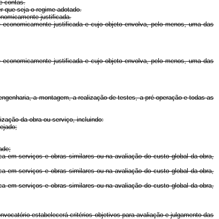
e contas.
er que seja o regime adotado.
onomicamente justificada.
 e economicamente justificada e cujo objeto envolva, pelo menos, uma das
 e economicamente justificada e cujo objeto envolva, pelo menos, uma das
engenharia, a montagem, a realização de testes, a pré-operação e todas as
ização da obra ou serviço, incluindo:
ejado;
ade;
ca em serviços e obras similares ou na avaliação do custo global da obra,
ca em serviços e obras similares ou na avaliação do custo global da obra,
ca em serviços e obras similares ou na avaliação do custo global da obra,
vocatório estabelecerá critérios objetivos para avaliação e julgamento das