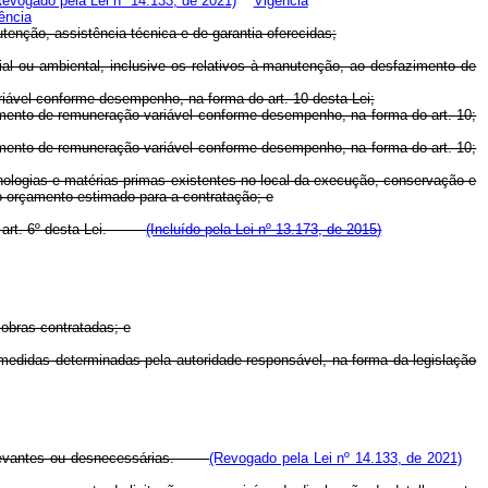
Revogado pela Lei nº 14.133, de 2021)
Vigência
ência
enção, assistência técnica e de garantia oferecidas;
ial ou ambiental, inclusive os relativos à manutenção, ao desfazimento de
iável conforme desempenho, na forma do art. 10 desta Lei;
amento de remuneração variável conforme desempenho, na forma do art. 10;
amento de remuneração variável conforme desempenho, na forma do art. 10;
ecnologias e matérias-primas existentes no local da execução, conservação e
o orçamento estimado para a contratação; e
do o art. 6º desta Lei.
(Incluído pela Lei nº 13.173, de 2015)
 obras contratadas; e
 medidas determinadas pela autoridade responsável, na forma da legislação
 irrelevantes ou desnecessárias.
(Revogado pela Lei nº 14.133, de 2021)