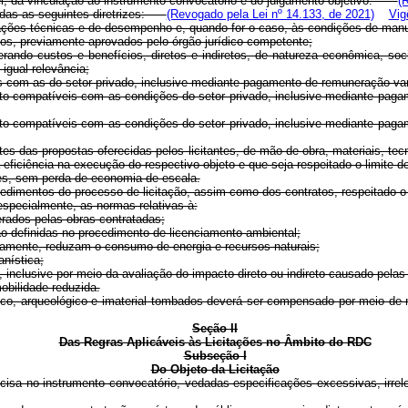
el, da vinculação ao instrumento convocatório e do julgamento objetivo.
(
rvadas as seguintes diretrizes:
(Revogado pela Lei nº 14.133, de 2021)
Vig
cações técnicas e de desempenho e, quando for o caso, às condições de manut
tos, previamente aprovados pelo órgão jurídico competente;
erando custos e benefícios, diretos e indiretos, de natureza econômica, soc
igual relevância;
 com as do setor privado, inclusive mediante pagamento de remuneração var
nto compatíveis com as condições do setor privado, inclusive mediante pag
nto compatíveis com as condições do setor privado, inclusive mediante pag
tes das propostas oferecidas pelos licitantes, de mão de obra, materiais, t
ficiência na execução do respectivo objeto e que seja respeitado o limite d
ntes, sem perda de economia de escala.
rocedimentos do processo de licitação, assim como dos contratos, respeita
specialmente, as normas relativas à:
erados pelas obras contratadas;
o definidas no procedimento de licenciamento ambiental;
adamente, reduzam o consumo de energia e recursos naturais;
anística;
al, inclusive por meio da avaliação do impacto direto ou indireto causado pelas
obilidade reduzida.
órico, arqueológico e imaterial tombados deverá ser compensado por meio de
Seção II
Das Regras Aplicáveis às Licitações no Âmbito do RDC
Subseção I
Do Objeto da Licitação
e precisa no instrumento convocatório, vedadas especificações excessivas,