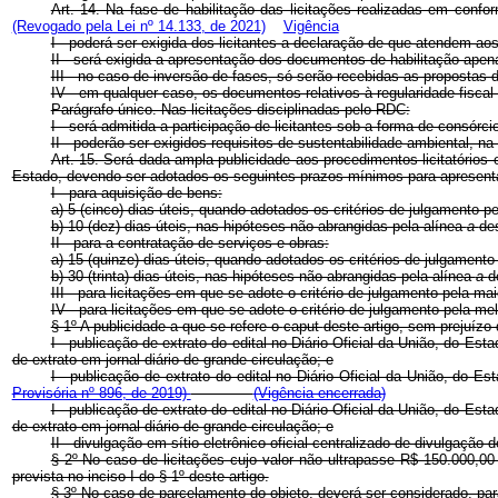
Art. 14. Na fase de habilitação das licitações realizadas em confo
(Revogado pela Lei nº 14.133, de 2021)
Vigência
I - poderá ser exigida dos licitantes a declaração de que atendem aos 
II - será exigida a apresentação dos documentos de habilitação apena
III - no caso de inversão de fases, só serão recebidas as propostas d
IV - em qualquer caso, os documentos relativos à regularidade fisca
Parágrafo único. Nas licitações disciplinadas pelo RDC:
I - será admitida a participação de licitantes sob a forma de consór
II - poderão ser exigidos requisitos de sustentabilidade ambiental, na
Art. 15. Será dada ampla publicidade aos procedimentos licitatórios 
Estado, devendo ser adotados os seguintes prazos mínimos para apresent
I - para aquisição de bens:
a) 5 (cinco) dias úteis, quando adotados os critérios de julgamento 
b) 10 (dez) dias úteis, nas hipóteses não abrangidas pela alínea
a
des
II - para a contratação de serviços e obras:
a) 15 (quinze) dias úteis, quando adotados os critérios de julgament
b) 30 (trinta) dias úteis, nas hipóteses não abrangidas pela alínea
a
d
III - para licitações em que se adote o critério de julgamento pela maio
IV - para licitações em que se adote o critério de julgamento pela me
§ 1º A publicidade a que se refere o
caput
deste artigo, sem prejuízo
I - publicação de extrato do edital no Diário Oficial da União, do Es
de extrato em jornal diário de grande circulação; e
I - publicação de extrato do edital no Diário Oficial da União, do
Provisória nº 896, de 2019)
(Vigência encerrada)
I - publicação de extrato do edital no Diário Oficial da União, do Es
de extrato em jornal diário de grande circulação; e
II - divulgação em sítio eletrônico oficial centralizado de divulgaçã
§ 2º No caso de licitações cujo valor não ultrapasse R$ 150.000,00 
prevista no inciso I do § 1º deste artigo.
§ 3º No caso de parcelamento do objeto, deverá ser considerado, para 