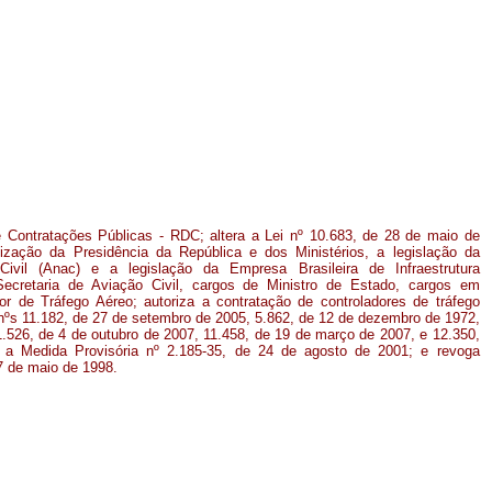
e Contratações Públicas - RDC; altera a Lei nº 10.683, de 28 de maio de
ização da Presidência da República e dos Ministérios, a legislação da
ivil (Anac) e a legislação da Empresa Brasileira de Infraestrutura
a Secretaria de Aviação Civil, cargos de Ministro de Estado, cargos em
r de Tráfego Aéreo; autoriza a contratação de controladores de tráfego
s nºs 11.182, de 27 de setembro de 2005, 5.862, de 12 de dezembro de 1972,
11.526, de 4 de outubro de 2007, 11.458, de 19 de março de 2007, e 12.350,
a Medida Provisória nº 2.185-35, de 24 de agosto de 2001; e revoga
27 de maio de 1998.