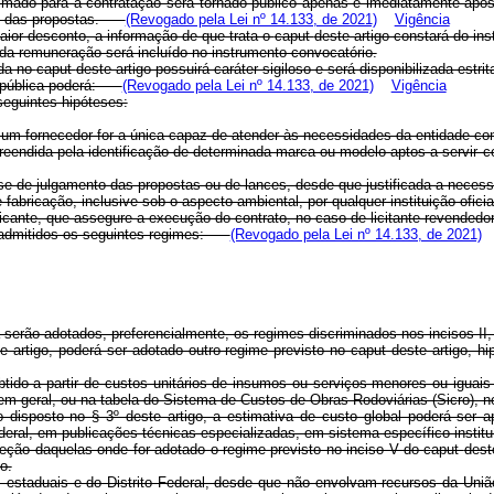
timado para a contratação será tornado público apenas e imediatamente após
ção das propostas.
(Revogado pela Lei nº 14.133, de 2021)
Vigência
maior desconto, a informação de que trata o
caput
deste artigo constará do in
 da remuneração será incluído no instrumento convocatório.
ida no
caput
deste artigo possuirá caráter sigiloso e será disponibilizada est
ção pública poderá:
(Revogado pela Lei nº 14.133, de 2021)
Vigência
seguintes hipóteses:
m fornecedor for a única capaz de atender às necessidades da entidade con
preendida pela identificação de determinada marca ou modelo aptos a servir 
fase de julgamento das propostas ou de lances, desde que justificada a neces
de fabricação, inclusive sob o aspecto ambiental, por qualquer instituição ofic
ricante, que assegure a execução do contrato, no caso de licitante revendedor 
ão admitidos os seguintes regimes:
(Revogado pela Lei nº 14.133, de 2021)
 serão adotados, preferencialmente, os regimes discriminados nos incisos II
e artigo, poderá ser adotado outro regime previsto no
caput
deste artigo, h
obtido a partir de custos unitários de insumos ou serviços menores ou igu
 em geral, ou na tabela do Sistema de Custos de Obras Rodoviárias (Sicro), n
 disposto no § 3º deste artigo, a estimativa de custo global poderá ser a
deral, em publicações técnicas especializadas, em sistema específico instit
ceção daquelas onde for adotado o regime previsto no inciso V do
caput
dest
o.
 estaduais e do Distrito Federal, desde que não envolvam recursos da União