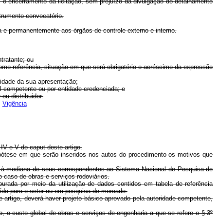
 o encerramento da licitação, sem prejuízo da divulgação do detalhamento
strumento convocatório.
rita e permanentemente aos órgãos de controle externo e interno.
tratante; ou
como referência, situação em que será obrigatório o acréscimo da expressão
sidade da sua apresentação;
ial competente ou por entidade credenciada; e
ou distribuidor.
Vigência
, IV e V do
caput
deste artigo.
ipótese em que serão inseridos nos autos do procedimento os motivos que
ais à mediana de seus correspondentes ao Sistema Nacional de Pesquisa de
o caso de obras e serviços rodoviários.
purada por meio da utilização de dados contidos em tabela de referência
uído para o setor ou em pesquisa de mercado.
e artigo, deverá haver projeto básico aprovado pela autoridade competente,
, o custo global de obras e serviços de engenharia a que se refere o § 3º