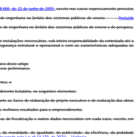
 8.666, de 21 de junho de 1993,
exceto nos casos expressamente previstos
viços de engenharia no âmbito dos sistemas públicos de ensino.
(Incluído
os de engenharia no âmbito dos sistemas públicos de ensino e de pesquisa,
 instalações necessárias, sob inteira responsabilidade da contratada até a
egurança estrutural e operacional e com as características adequadas às
ico deste artigo:
cos preliminares;
ntes; e
dimento licitatório, os seguintes elementos:
rante as fases de elaboração do projeto executivo e de realização das obras
 os melhores resultados para o empreendimento;
;
mas de fiscalização e outros dados necessários em cada caso, exceto, em
da moralidade, da igualdade, da publicidade, da eficiência, da probidade