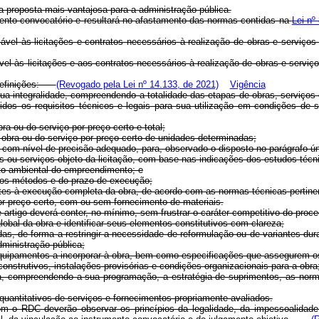
da proposta mais vantajosa para a administração pública.
ento convocatório e resultará no afastamento das normas contidas na
Lei nº
ável às licitações e contratos necessários à realização de obras e ser
l às licitações e aos contratos necessários à realização de obras e serviç
s definições:
(Revogado pela Lei nº 14.133, de 2021)
Vigência
a integralidade, compreendendo a totalidade das etapas de obras, serviços e
dos os requisitos técnicos e legais para sua utilização em condições de s
ra ou do serviço por preço certo e total;
a obra ou do serviço por preço certo de unidades determinadas;
, com nível de precisão adequado, para, observado o disposto no parágrafo ún
s ou serviços objeto da licitação, com base nas indicações dos estudos técni
cto ambiental do empreendimento; e
o dos métodos e do prazo de execução;
ntes à execução completa da obra, de acordo com as normas técnicas pertine
or preço certo, com ou sem fornecimento de materiais.
 artigo deverá conter, no mínimo, sem frustrar o caráter competitivo do proce
lobal da obra e identificar seus elementos constitutivos com clareza;
adas, de forma a restringir a necessidade de reformulação ou de variantes du
inistração pública;
 e equipamentos a incorporar à obra, bem como especificações que assegurem
nstrutivos, instalações provisórias e condições organizacionais para a obra
ra, compreendendo a sua programação, a estratégia de suprimentos, as nor
uantitativos de serviços e fornecimentos propriamente avaliados.
om o RDC deverão observar os princípios da legalidade, da impessoalidade, 