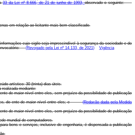
a
33 da Lei nº 8.666, de 21 de junho de 1993,
observado o seguinte:
enas em relação ao licitante mais bem classificado.
e informações cujo sigilo seja imprescindível à segurança da sociedade e do
 convocatório:
(Revogado pela Lei nº 14.133, de 2021)
Vigência
o artístico: 30 (trinta) dias úteis.
á realizada mediante:
o ente de maior nível entre eles, sem prejuízo da possibilidade de publicação
 público, do ente de maior nível entre eles; e
(Redação dada pela Medida
o ente de maior nível entre eles, sem prejuízo da possibilidade de publicação
a rede mundial de computadores.
) para bens e serviços, inclusive de engenharia, é dispensada a publicação
ção.