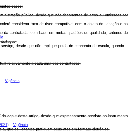
uintes casos:
administração pública, desde que não decorrentes de erros ou omissões por
poderá considerar taxa de risco compatível com o objeto da licitação e as
ho da contratada, com base em metas, padrões de qualidade, critérios de
ia
ntratação.
mo serviço, desde que não implique perda de economia de escala, quando:
atual relativamente a cada uma das contratadas.
)
Vigência
IV do
caput
deste artigo, desde que expressamente previsto no instrumento
2021)
Vigência
ia, que os licitantes pratiquem seus atos em formato eletrônico.