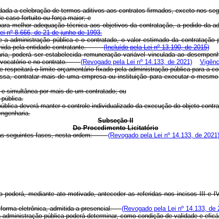
dada a celebração de termos aditivos aos contratos firmados, exceto nos seg
e caso fortuito ou força maior; e
 para melhor adequação técnica aos objetivos da contratação, a pedido da 
Lei nº 8.666, de 21 de junho de 1993.
e a administração pública e o contratado, o valor estimado da contratação 
efinida pela entidade contratante.
(Incluído pela Lei nº 13.190, de 2015)
haria, poderá ser estabelecida remuneração variável vinculada ao desempen
convocatório e no contrato.
(Revogado pela Lei nº 14.133, de 2021)
Vigênc
 respeitará o limite orçamentário fixado pela administração pública para a co
xpressa, contratar mais de uma empresa ou instituição para executar o mes
e e simultânea por mais de um contratado; ou
 pública.
pública deverá manter o controle individualizado da execução do objeto contr
engenharia.
Subseção II
Do Procedimento Licitatório
ará as seguintes fases, nesta ordem:
(Revogado pela Lei nº 14.133, de 2021
go poderá, mediante ato motivado, anteceder as referidas nos incisos III e 
 a forma eletrônica, admitida a presencial.
(Revogado pela Lei nº 14.133, de 
 administração pública poderá determinar, como condição de validade e eficác