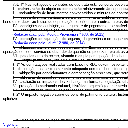
administrativa, da economicidade, do desenvolvimento nacional sustentáv
Art. 4º Nas licitações e contratos de que trata esta Lei serão obse
I - padronização do objeto da contratação relativamente às especifi
II - padronização de instrumentos convocatórios e minutas de contra
III - busca da maior vantagem para a administração pública, consid
bens e resíduos, ao índice de depreciação econômica e a outros fatores de 
IV - condições de aquisição, de seguros e de pagamento compatíveis
IV - condições de aquisição, de seguros, de garantias e de pagame
(Redação dada pela Medida Provisória nº 630, de 2013)
IV - condições de aquisição, de seguros, de garantias e de pagame
(Redação dada pela Lei nº 12.980, de 2014)
V - utilização, sempre que possível, nas planilhas de custos constan
operação do bem, serviço ou obra, desde que não se produzam prejuízos à e
VI - parcelamento do objeto, visando à ampla participação de licita
VII -
ampla publicidade, em sítio eletrônico, de todas as fases e p
§ 1º As contratações realizadas com base no RDC devem respeitar, e
I - disposição final ambientalmente adequada dos resíduos sólidos g
II - mitigação por condicionantes e compensação ambiental, que serã
III - utilização de produtos, equipamentos e serviços que, comprov
IV - avaliação de impactos de vizinhança, na forma da legislação urb
V - proteção do patrimônio cultural, histórico, arqueológico e imateri
VI - acessibilidade para o uso por pessoas com deficiência ou com m
§ 2º O impacto negativo sobre os bens do patrimônio cultural, hist
aplicável.
Art. 5º O objeto da licitação deverá ser definido de forma clara 
Vigência