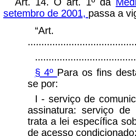
Art. 14. O art. 1º da
Medi
setembro de 2001,
passa a vi
“Ar
.......................................
.....................................
§ 4º
Para os fins dest
se por:
I - serviço de comuni
assinatura: serviço d
trata a lei específica s
de acesso condicionado