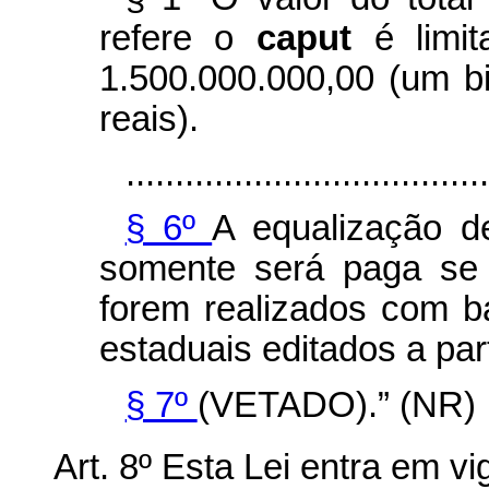
refere o
caput
é limi
1.500.000.000,00 (um b
reais).
.....................................
§ 6º
A equalização d
somente será paga se 
forem realizados com b
estaduais editados a part
§ 7º
(VETADO).” (NR)
Art. 8º Esta Lei entra em v