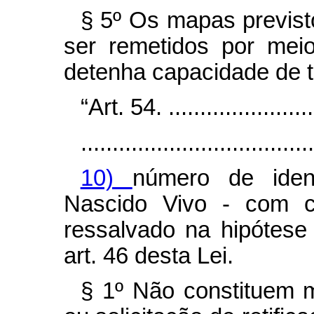
§ 5º Os mapas previs
ser remetidos por meio
detenha capacidade de 
“Art. 54. .........................
.....................................
10)
número de iden
Nascido Vivo - com con
ressalvado na hipótese 
art. 46 desta Lei.
§ 1º Não constituem m