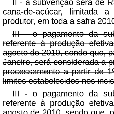
II - a subvenção será de R
cana-de-açúcar, limitada a
produtor, em toda a safra 201
III - o pagamento da su
referente à produção efetiv
agosto de 2010, sendo que, p
Janeiro, será considerada a 
processamento a partir de 
limites estabelecidos nos incis
III - o pagamento da su
referente à produção efetiv
agosto de 2010, sendo que, 