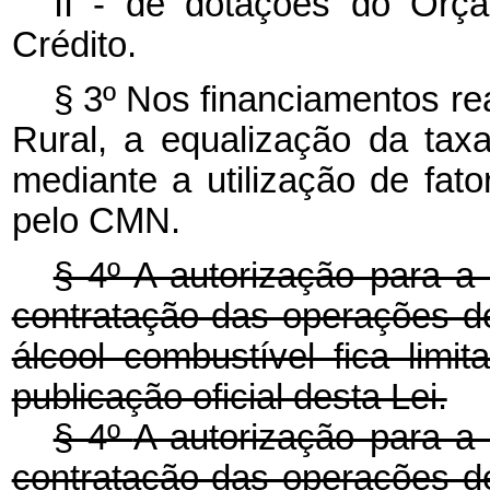
II - de dotações do Orç
Crédito.
§ 3º Nos financiamentos r
Rural, a equalização da ta
mediante a utilização de fat
pelo CMN.
§ 4º A autorização para 
contratação das operações d
álcool combustível fica limi
publicação oficial desta Lei.
§ 4º
A autorização para a
contratação das operações d