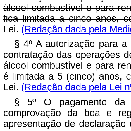
álcool combustível e para re
fica limitada a cinco anos, c
Lei.
(Redação dada pela Medid
§ 4º A autorização para 
contratação das operações d
álcool combustível e para re
é limitada a 5 (cinco) anos, 
Lei.
(Redação dada pela Lei n
§ 5º O pagamento da eq
comprovação da boa e regu
apresentação de declaração d