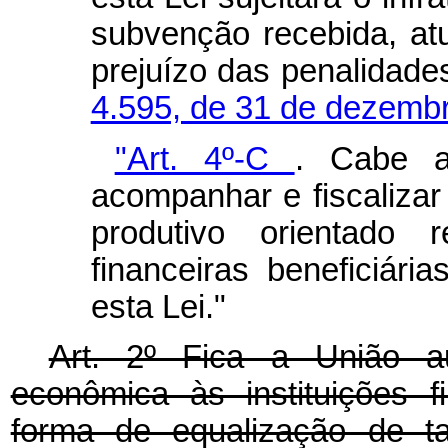
subvenção recebida, at
prejuízo das penalidade
4.595, de 31 de dezemb
"Art. 4º-C
.
Cabe a
acompanhar e fiscalizar
produtivo orientado r
financeiras beneficiár
esta Lei."
Art. 2º Fica a União a
econômica às instituições fi
forma de equalização de t