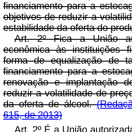
financiamento para a estoca
objetivos de reduzir a volatil
estabilidade da oferta do prod
Art. 2º
Fica a União a
econômica às instituições fi
forma de equalização de t
financiamento para a estoc
renovação e implantação de
reduzir a volatilidade de preç
da oferta de álcool.
(Redaçã
615, de 2013)
Art. 2º É a União autoriz