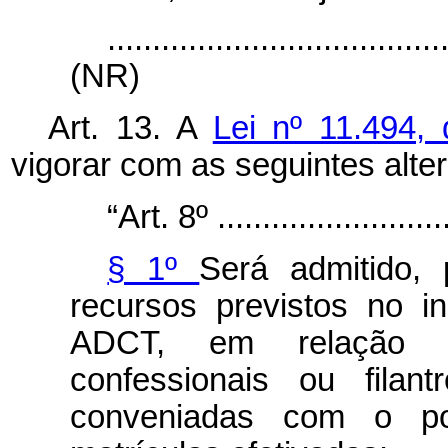
.....................................
(NR)
Art. 13. A
Lei nº 11.494,
vigorar com as seguintes alte
“Art. 8º ...........................
§ 1º
Será admitido, 
recursos previstos no i
ADCT, em relação às 
confessionais ou filan
conveniadas com o po