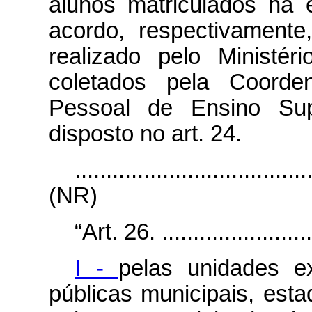
alunos matriculados na
acordo, respectivament
realizado pelo Minist
coletados pela Coorde
Pessoal de Ensino Su
disposto no art. 24.
.....................................
(NR)
“Art. 26. ..........................
I -
pelas unidades e
públicas municipais, esta