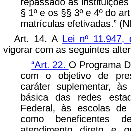
repassado às instituições 
§ 1º e os §§ 3º e 4º do a
matrículas efetivadas.” (
Art. 14. A
Lei nº 11.947,
vigorar com as seguintes alte
“Art. 22.
O Programa Di
com o objetivo de pres
caráter suplementar, à
básica das redes estad
Federal, às escolas de 
como beneficentes d
atendimento direto e g