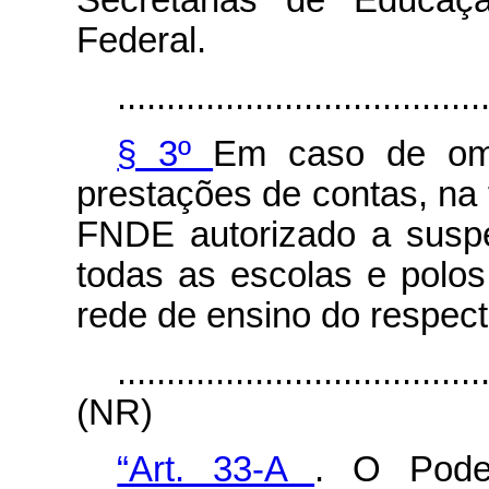
Secretarias de Educaç
Federal.
.....................................
§ 3º
Em caso de om
prestações de contas, na 
FNDE autorizado a susp
todas as escolas e polo
rede de ensino do respect
.....................................
(NR)
“Art. 33-A
. O Poder