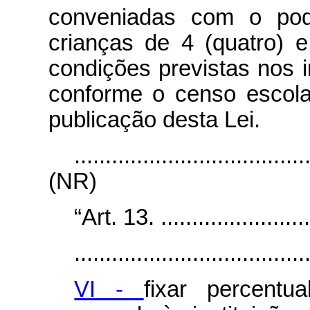
conveniadas com o pod
crianças de 4 (quatro) 
condições previstas nos i
conforme o censo escola
publicação desta Lei.
.....................................
(NR)
“Art. 13. ..........................
.....................................
VI -
fixar percent