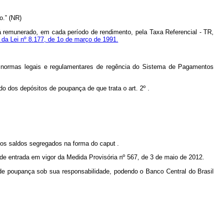
o.” (NR)
á remunerado, em cada período de rendimento, pela Taxa Referencial - TR,
12 da Lei nº 8.177, de 1o de março de 1991.
 normas legais e regulamentares de regência do Sistema de Pagamentos
do dos depósitos de poupança de que trata o art. 2º .
, os saldos segregados na forma do
caput
.
a de entrada em vigor da Medida Provisória nº 567, de 3 de maio de 2012.
 de poupança sob sua responsabilidade, podendo o Banco Central do Brasil