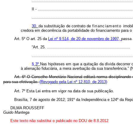
.....................................................................................
II - ................................................................................
.....................................................................................
30.
da substituição de contrato de
financiamento
imobi
credora em decorrência da portabilidade do financiamento para o q
Art. 5º O art. 25 da
Lei nº 9.514, de 20 de novembro de 1997,
passa 
“Art. 25. ......................................................................
.....................................................................................
§ 3º
Nas hipóteses em que a quitação da dívida decorrer da
à alienação fiduciária, a mera averbação da sua transferência.” (
Art. 6º O Conselho Monetário Nacional editará norma disciplinando 
para sua efetivação.
(Revogado pela Lei nº 12.810, de 2013)
Art. 7º Esta Lei entra em vigor na data de sua publicação.
Brasília, 7 de agosto de 2012; 191º da Independência e 124º da Repú
DILMA ROUSSEFF
Guido Mantega
Este texto não substitui o publicado no DOU de 8.8.2012