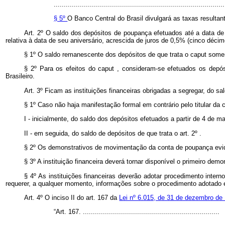
.....................................................................................
§ 5º
O Banco Central do Brasil divulgará as taxas resulta
Art. 2º O saldo dos depósitos de poupança efetuados até a data d
relativa à data de seu aniversário, acrescida de juros de 0,5% (cinco déc
§ 1º O saldo remanescente dos depósitos de que trata o
caput
somen
§ 2º Para os efeitos do
caput
,
consideram-se efetuados os depó
Brasileiro.
Art. 3º Ficam as instituições financeiras obrigadas a segregar, do s
§ 1º Caso não haja manifestação formal em contrário pelo titular d
I - inicialmente, do saldo dos depósitos efetuados a partir de 4 de 
II - em seguida, do saldo de depósitos de que trata o art. 2º .
§ 2º Os demonstrativos de movimentação da conta de poupança eviden
§ 3º
A instituição financeira deverá tornar disponível o primeiro demo
§ 4º As instituições financeiras deverão adotar procedimento inte
requerer, a qualquer momento, informações sobre o procedimento adotado e
Art. 4º O inciso II do art. 167 da
Lei nº 6.015, de 31 de dezembro de
“Art. 167. ....................................................................