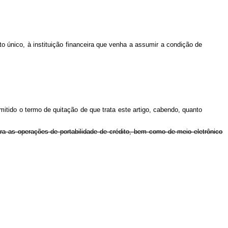
 ato único, à instituição financeira que venha a assumir a condição de
mitido o termo de quitação de que trata este artigo, cabendo, quanto
para as operações de portabilidade de crédito, bem como de meio eletrônico