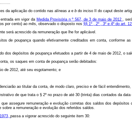
.........
ntes da aplicação do contido nas alíneas
a
e
b
do inciso II do
caput
deste artig
e entrada em vigor da
Medida Provisória n
º
567, de 3 de maio de 2012
, ser
imos por cento) ao mês, observado o disposto nos
§§ 1º , 2º , 3º e 4º do art. 
te será acrescido da remuneração que lhe for aplicável.
sitos de poupança quando efetivamente creditados em conta, conforme as
aldo dos depósitos de poupança efetuados a partir de 4 de maio de 2012, o sal
a conta, os saques em conta de poupança serão debitados:
maio de 2012, até seu esgotamento; e
ciarão ao titular da conta, de modo claro, preciso e de fácil entendimento
nstrativo de que trata o § 2º
no prazo de até 30 (trinta) dias contados da dat
rno que assegure remuneração e evolução corretas dos saldos dos depósitos
 sobre a remuneração e evolução dos referidos saldos.
 1973,
passa a vigorar acrescido do seguinte item 30: