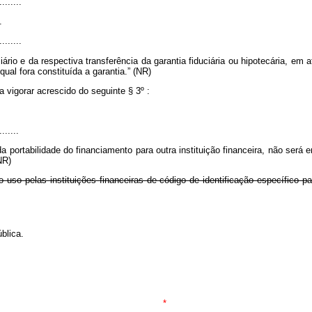
........
.
........
liário e da respectiva transferência da garantia fiduciária ou hipotecária, em
ual fora constituída a garantia.” (NR)
a vigorar acrescido do seguinte § 3º
:
.......
 portabilidade do financiamento para outra instituição financeira, não será e
NR)
o uso pelas instituições financeiras de código de identificação específico 
blica.
*