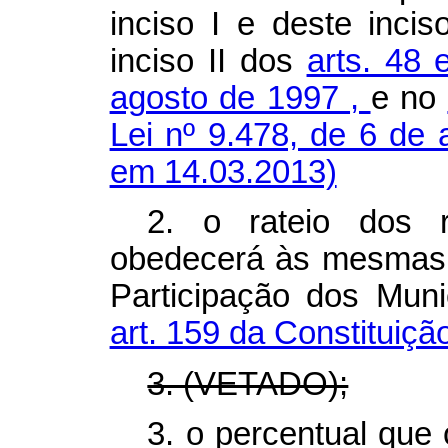
inciso I e deste incis
inciso II dos
arts. 48 
agosto de 1997
,
e no
Lei nº 9.478, de 6 de
em 14.03.2013)
2. o rateio dos r
obedecerá às mesmas 
Participação dos Muni
art. 159 da Constituição
3. (VETADO);
3. o percentual que