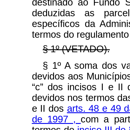
destinado ao Fundo Soc
deduzidas as parce
específicos da Admini
termos do regulamento
§ 1º (VETADO).
§ 1º A soma dos va
devidos aos Municípios
“c” dos incisos I e II
devidos nos termos das 
e II dos
arts. 48 e 49 
de 1997
,
com a part
termos do
inciso III do