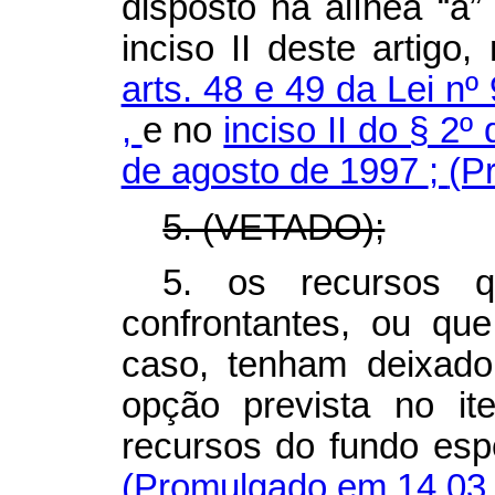
disposto na alínea “a” 
inciso II deste artigo,
arts. 48 e 49 da Lei nº
,
e no
inciso II do § 2º
de agosto de 1997
;
(P
5. (VETADO);
5. os recursos q
confrontantes, ou que
caso, tenham deixad
opção prevista no i
recursos do fundo espe
(Promulgado em 14.03