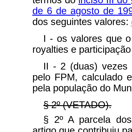
de 6 de agosto de 1
dos seguintes valores:
I - os valores que o
royalties
e participação
II
- 2 (duas) vezes
pelo FPM, calculado em
pela população do Muni
§ 2º (VETADO).
§ 2º A parcela do
artigo que contribuiu p