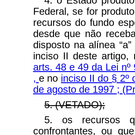
4. o Estado produtor
Federal, se for produto
recursos do fundo espe
desde que não receba
disposto na alínea “a” 
inciso II deste artigo,
arts. 48 e 49 da Lei nº
,
e no
inciso II do § 2º
de agosto de 1997
;
(P
5. (VETADO);
5. os recursos q
confrontantes, ou que