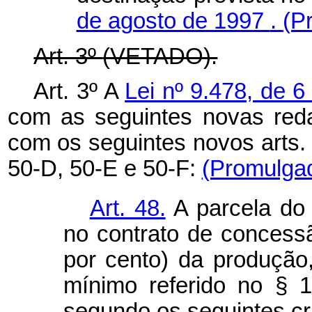
de agosto de 1997
.
(P
Art. 3º
(VETADO).
Art. 3º
A
Lei nº 9.478, de 
com as seguintes novas reda
com os seguintes novos arts. 
50-D, 50-E e 50-F:
(Promulga
Art. 48.
A parcela do
no contrato de concess
por cento) da produção
mínimo referido no § 1º
segundo os seguintes cri