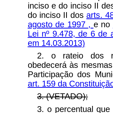
inciso e do inciso II de
do inciso II dos
arts. 4
agosto de 1997
,
e no
Lei nº 9.478, de 6 de
em 14.03.2013)
2. o rateio dos r
obedecerá às mesmas 
Participação dos Muni
art. 159 da Constituição
3. (VETADO);
3. o percentual que