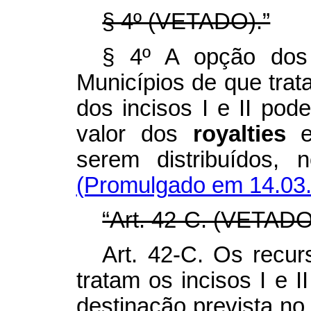
§ 4º (VETADO).”
§ 4º A opção dos 
Municípios de que trata
dos incisos I e II pod
valor dos
royalties
serem distribuídos, 
(Promulgado em 14.03
“Art. 42-C. (VETADO
Art. 42-C. Os recur
tratam os incisos I e I
destinação prevista n