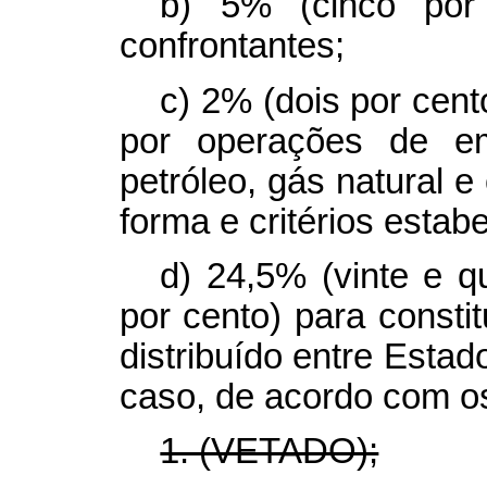
b) 5% (cinco por 
confrontantes;
c) 2% (dois por cent
por operações de e
petróleo, gás natural e
forma e critérios estab
d) 24,5% (vinte e q
por cento) para constit
distribuído entre Estado
caso, de acordo com os 
1. (VETADO);