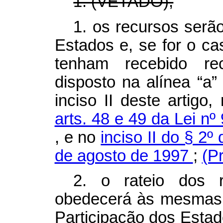
1. (VETADO);
1. os recursos serã
Estados e, se for o cas
tenham recebido re
disposto na alínea “a” 
inciso II deste artigo,
arts. 48 e 49 da Lei nº
,
e no
inciso II do § 2º
de agosto de 1997
;
(P
2. o rateio dos r
obedecerá às mesmas 
Participação dos Estado