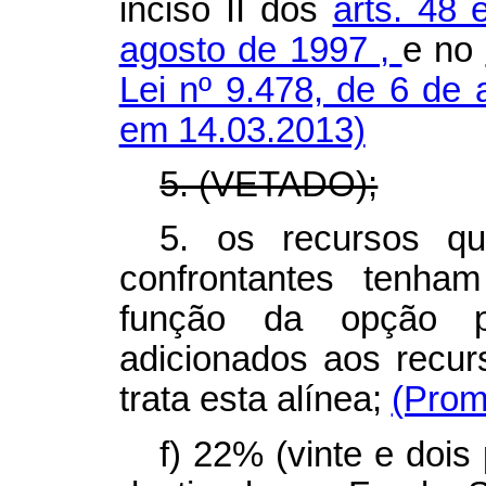
inciso II dos
arts. 48 
agosto de 1997
,
e no
Lei nº 9.478, de 6 de
em 14.03.2013)
5. (VETADO);
5. os recursos qu
confrontantes tenha
função da opção p
adicionados aos recur
trata esta alínea;
(Prom
f) 22% (vinte e dois