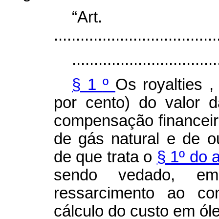
“Ar
.....................................
.................................
§ 1
º
Os
royalties
,
por cento) do valor 
compensação financeira
de gás natural e de ou
de que trata o
§ 1º do 
sendo vedado, em
ressarcimento ao co
cálculo do custo em ól