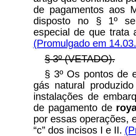
de pagamentos aos M
disposto no § 1º se
especial de que trata a
(Promulgado em 14.03
§ 3º (VETADO).
§ 3º Os pontos de e
gás natural produzid
instalações de embar
de pagamento de
roya
por essas operações, e
“c” dos incisos I e II.
(P