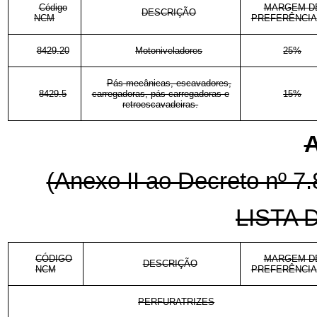
Código
MARGEM D
DESCRIÇÃO
NCM
PREFERÊNCIA
8429.20
Motoniveladores
25%
Pás mecânicas, escavadores,
8429.5
carregadoras, pás carregadoras e
15%
retroescavadeiras.
A
(Anexo II ao Decreto nº 7
LISTA
CÓDIGO
MARGEM D
DESCRIÇÃO
NCM
PREFERÊNCIA
PERFURATRIZES