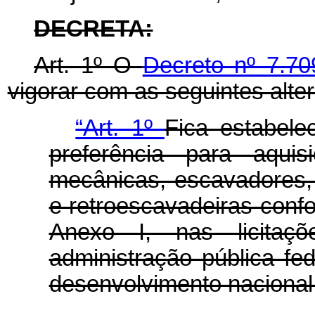
DECRETA:
Art. 1º O
Decreto nº 7.70
vigorar com as seguintes alte
“Art. 1º
Fica estabel
preferência para aquis
mecânicas, escavadores,
e retroescavadeiras conf
Anexo I, nas licitaç
administração pública fe
desenvolvimento nacional 