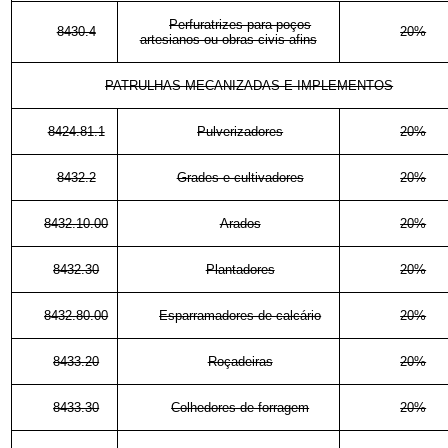
Perfuratrizes para poços
8430.4
20%
artesianos ou obras civis afins
PATRULHAS MECANIZADAS E IMPLEMENTOS
8424.81.1
Pulverizadores
20%
8432.2
Grades e cultivadores
20%
8432.10.00
Arados
20%
8432.30
Plantadores
20%
8432.80.00
Esparramadores de calcário
20%
8433.20
Roçadeiras
20%
8433.30
Colhedores de forragem
20%