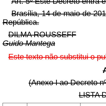
Art. 5º Este Decreto entra 
Brasília, 14 de maio de 20
República.
DILMA ROUSSEFF
Guido Mantega
Este texto não substitui o 
(Anexo I ao Decreto nº
LISTA