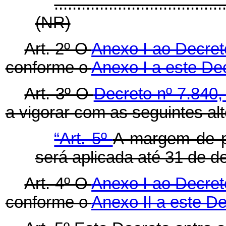
.....................................
(NR)
Art. 2º O
Anexo I ao Decret
conforme o
Anexo I a este De
Art. 3º O
Decreto nº 7.840
a vigorar com as seguintes al
“Art. 5º
A margem de pr
será aplicada até 31 de 
Art. 4º O
Anexo I ao Decret
conforme o
Anexo II a este De