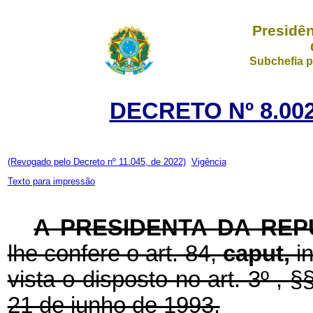
Presidên
Subchefia p
DECRETO Nº 8.002
(Revogado pelo Decreto nº 11.045, de 2022)
Vigência
Texto para impressão
A PRESIDENTA DA REP
lhe confere o art. 84,
caput,
i
vista o disposto no art. 3º , §
21 de junho de 1993,