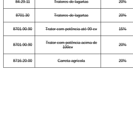
84.29.11
Tratores de lagartas
20%
8701.30
Tratores de lagartas
20%
8701.90.90
Trator com potência até 99 cv
15%
Trator com potência acima de
8701.90.90
20%
100cv
8716.20.00
Carreta agrícola
20%