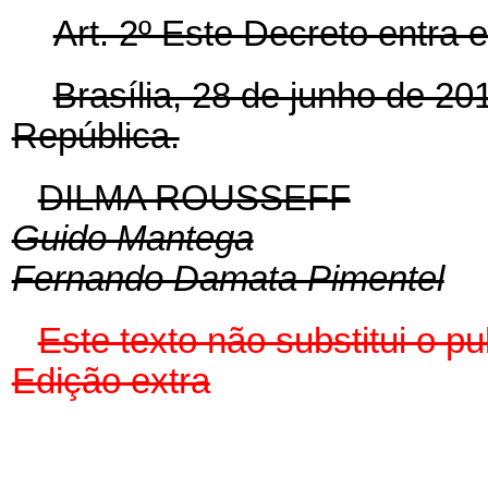
Art. 2º Este Decreto entra 
Brasília, 28 de junho de 2
República.
DILMA ROUSSEFF
Guido Mantega
Fernando Damata Pimentel
Este texto não substitui o 
Edição extra