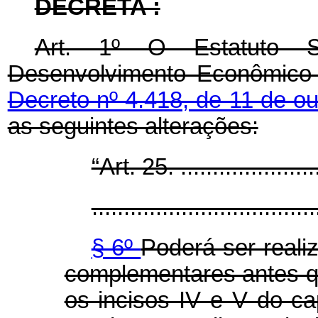
DECRETA :
Art. 1º O Estatuto 
Desenvolvimento Econômico 
Decreto nº 4.418, de 11 de o
as seguintes alterações:
“Art. 25. .......................
...................................
§ 6º
Poderá ser real
complementares antes q
os incisos IV e V do ca