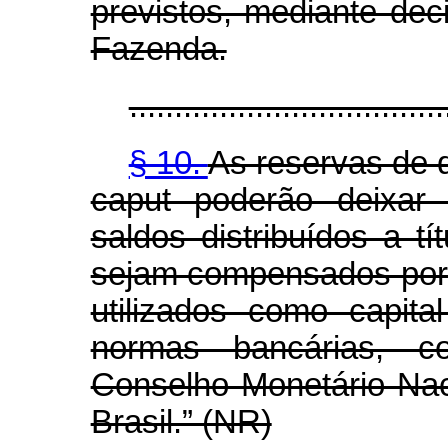
previstos, mediante dec
Fazenda.
...................................
§ 10.
As reservas de q
caput poderão deixar 
saldos distribuídos a t
sejam compensados por
utilizados como capit
normas bancárias, c
Conselho Monetário Nac
Brasil.” (NR)