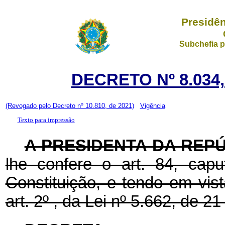
Presidên
Subchefia p
DECRETO Nº 8.034,
(Revogado pelo Decreto nº 10.810, de 2021)
Vigência
Texto para impressão
A PRESIDENTA DA REP
lhe confere o art. 84, capu
Constituição, e tendo em vis
art. 2º , da Lei nº 5.662, de 2