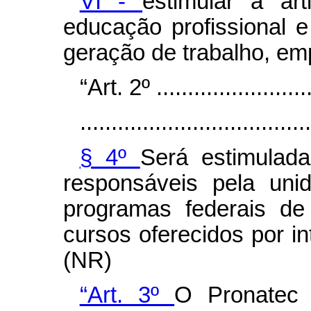
VI -
estimular a art
educação profissional e
geração de trabalho, em
“Art. 2º ..........................
.....................................
§ 4º
Será estimulada
responsáveis pela unid
programas federais de
cursos oferecidos por i
(NR)
“Art. 3º
O Pronatec 