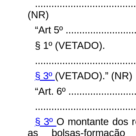
....................................
(NR)
“Art 5º ...........................
§ 1º (VETADO).
.....................................
§ 3º
(VETADO).”
(NR)
“Art. 6º ..........................
.....................................
§ 3º
O montante dos r
as bolsas-formaç