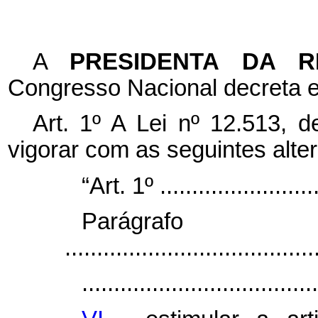
A
PRESIDENTA DA 
Congresso Nacional decreta e
Art. 1º A Lei nº 12.513, 
vigorar com as seguintes alte
“Art. 1º ..........................
Parágr
.......................................
.....................................