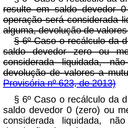
resulte em saldo devedor 0
operação será considerada l
alguma, devolução de valores
§ 6º Caso o recálculo da d
saldo devedor zero ou me
considerada liquidada, nã
devolução de valores a mutu
Provisória nº 623, de 2013)
§ 6º Caso o recálculo da d
saldo devedor 0 (zero) ou m
considerada liquidada, nã