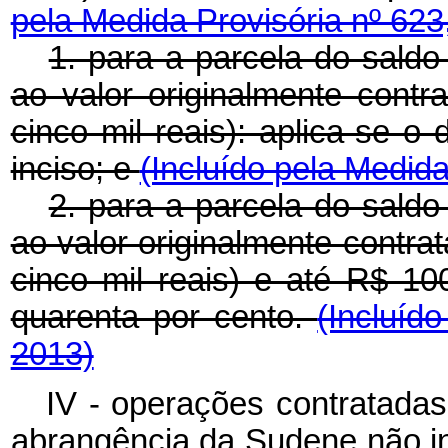
pela Medida Provisória nº 623
1. para a parcela do saldo
ao valor originalmente contr
cinco mil reais): aplica-se o 
inciso; e
(Incluído pela Medida
2. para a parcela do saldo
ao valor originalmente contra
cinco mil reais) e até R$ 10
quarenta por cento.
(Incluíd
2013)
IV - operações contratada
abrangência da Sudene não inc