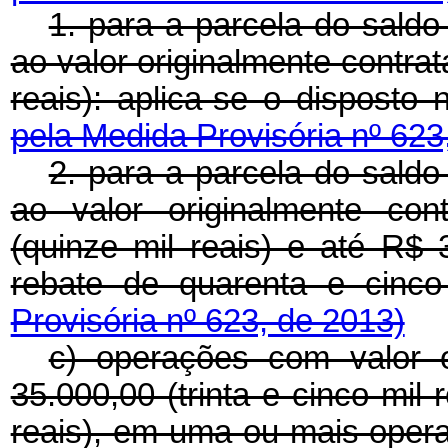
1. para a parcela do saldo
ao valor originalmente contra
reais): aplica-se o disposto 
pela Medida Provisória nº 623
2. para a parcela do saldo
ao valor originalmente co
(quinze mil reais) e até R$ 3
rebate de quarenta e cinc
Provisória nº 623, de 2013)
c) operações com valor o
35.000,00 (trinta e cinco mil
reais), em uma ou mais ope