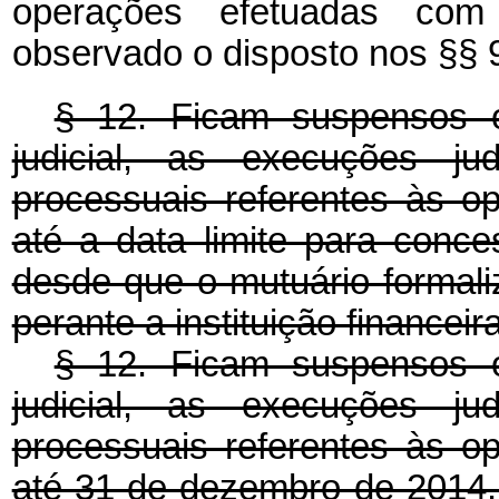
operações efetuadas com r
observado o disposto nos §§ 9
§ 12. Ficam suspensos 
judicial, as execuções ju
processuais referentes às o
até a data limite para conc
desde que o mutuário formali
perante a instituição financeira
§ 12. Ficam suspensos 
judicial, as execuções ju
processuais referentes às o
até 31 de dezembro de 2014