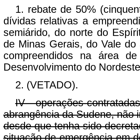
1. rebate de 50% (cinquent
dívidas relativas a empreend
semiárido, do norte do Espír
de Minas Gerais, do Vale do 
compreendidos na área de 
Desenvolvimento do Nordest
2. (VETADO).
IV - operações contratada
abrangência da Sudene, não in
desde que tenha sido decreta
situação de emergência em d