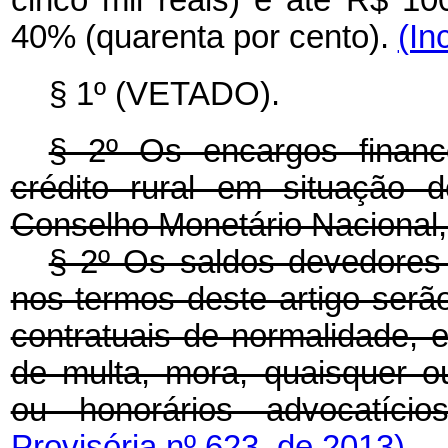
cinco mil reais) e até R$ 10
40% (quarenta por cento).
(In
§ 1º (VETADO).
§ 2º Os encargos financ
crédito rural em situação 
Conselho Monetário Nacional
§ 2º Os saldos devedores
nos termos deste artigo ser
contratuais de normalidade,
de multa, mora, quaisquer o
ou honorários advocatíci
Provisória nº 623, de 2013)