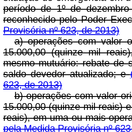
período de 1º de dezembro
reconhecido pelo Poder Exec
Provisória nº 623, de 2013)
a) operações com valor o
15.000,00 (quinze mil reai
mesmo mutuário: rebate de s
saldo devedor atualizado; e
623, de 2013)
b) operações com valor or
15.000,00 (quinze mil reais) e
reais), em uma ou mais ope
pela Medida Provisória nº 623