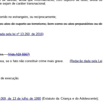
e sejam de caráter transnacional.
orrido no estrangeiro, ou reciprocamente;
cujos atos de suporte ao terrorismo, bem como os atos preparatórios ou de
da pela lei nº 13.260, de 2016)
inosa.
(Vide ADI 5567)
nosa, se o fato não constituir crime mais grave.
(Redação dada pela Lei
s de execução.
8.069, de 13 de julho de 1990
(Estatuto da Criança e do Adolescente);