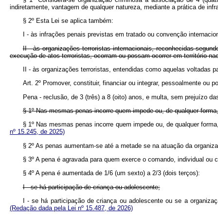
indiretamente, vantagem de qualquer natureza, mediante a prática de inf
§ 2º Esta Lei se aplica também:
I - às infrações penais previstas em tratado ou convenção internacio
II - às organizações terroristas internacionais, reconhecidas segund
execução de atos terroristas, ocorram ou possam ocorrer em território nac
II - às organizações terroristas, entendidas como aquelas voltad
Art. 2º Promover, constituir, financiar ou integrar, pessoalmente ou 
Pena - reclusão, de 3 (três) a 8 (oito) anos, e multa, sem prejuízo 
§ 1º Nas mesmas penas incorre quem impede ou, de qualquer forma,
§ 1º Nas mesmas penas incorre quem impede ou, de qualquer forma,
nº 15.245, de 2025)
§ 2º As penas aumentam-se até a metade se na atuação da organiza
§ 3º A pena é agravada para quem exerce o comando, individual ou c
§ 4º A pena é aumentada de 1/6 (um sexto) a 2/3 (dois terços):
I - se há participação de criança ou adolescente;
I - se há participação de criança ou adolescente ou se a organiz
(Redação dada pela Lei nº 15.487, de 2026)