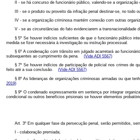
II - se há concurso de funcionário público, valendo-se a organização
III - se o produto ou proveito da infração penal destinar-se, no todo o
IV - se a organização criminosa mantém conexão com outras organi
V - se as circunstâncias do fato evidenciarem a transnacionalidade 
§ 5º Se houver indícios suficientes de que o funcionário público i
medida se fizer necessária à investigação ou instrução processual.
§ 6º A condenação com trânsito em julgado acarretará ao funcionário
subsequentes ao cumprimento da pena.
(Vide ADI 5567)
§ 7º Se houver indícios de participação de policial nos crimes de q
feito até a sua conclusão.
(Vide ADI 5567)
§ 8º As lideranças de organizações criminosas armadas ou que te
2019)
§ 9º O condenado expressamente em sentença por integrar organizaç
condicional ou outros benefícios prisionais se houver elementos proba
Art. 3º Em qualquer fase da persecução penal, serão permitidos, sem
I - colaboração premiada;