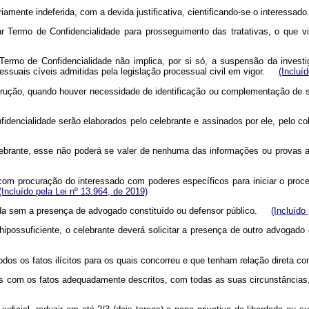
amente indeferida, com a devida justificativa, cientificando-se o interessa
r Termo de Confidencialidade para prosseguimento das tratativas, o que v
Termo de Confidencialidade não implica, por si só, a suspensão da invest
essuais cíveis admitidas pela legislação processual civil em vigor.
(Incluí
ução, quando houver necessidade de identificação ou complementação de seu o
idencialidade serão elaborados pelo celebrante e assinados por ele, pelo c
elebrante, esse não poderá se valer de nenhuma das informações ou provas a
 com procuração do interessado com poderes específicos para iniciar o proc
(Incluído pela Lei nº 13.964, de 2019)
zada sem a presença de advogado constituído ou defensor público.
(Incluído
 hipossuficiente, o celebrante deverá solicitar a presença de outro advoga
todos os fatos ilícitos para os quais concorreu e que tenham relação direta
xos com os fatos adequadamente descritos, com todas as suas circunstância