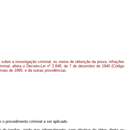
 sobre a investigação criminal, os meios de obtenção da prova, infrações
iminal; altera o Decreto-Lei nº 2.848, de 7 de dezembro de 1940 (Código
 maio de 1995; e dá outras providências.
e o procedimento criminal a ser aplicado.
 de tarefas, ainda que informalmente, com objetivo de obter, direta ou