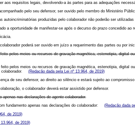
der aos requisitos legais, devolvendo-a às partes para as adequações nece
companhado pelo seu defensor, ser ouvido pelo membro do Ministério Público
s autoincriminatórias produzidas pelo colaborador não poderão ser utilizada
atado a oportunidade de manifestar-se após o decurso do prazo concedido ao
icácia.
colaborador poderá ser ouvido em juízo a requerimento das partes ou por inicia
eito pelos meios ou recursos de gravação magnética, estenotipia, digital ou t
feito pelos meios ou recursos de gravação magnética, estenotipia, digital ou 
 ao colaborador.
(Redação dada pela Lei nº 13.964, de 2019)
sença de seu defensor, ao direito ao silêncio e estará sujeito ao compromis
laboração, o colaborador deverá estar assistido por defensor.
o apenas nas declarações de agente colaborador.
a com fundamento apenas nas declarações do colaborador:
(Redação dada pe
964, de 2019)
º 13.964, de 2019)