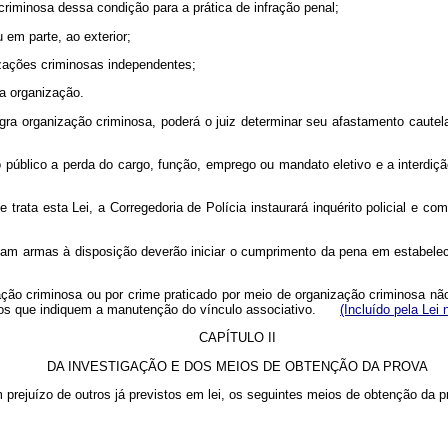
 criminosa dessa condição para a prática de infração penal;
u em parte, ao exterior;
zações criminosas independentes;
da organização.
ntegra organização criminosa, poderá o juiz determinar seu afastamento cau
 público a perda do cargo, função, emprego ou mandato eletivo e a interdiçã
ue trata esta Lei, a Corregedoria de Polícia instaurará inquérito policial e
nham armas à disposição deverão iniciar o cumprimento da pena em estab
ão criminosa ou por crime praticado por meio de organização criminosa não
tórios que indiquem a manutenção do vínculo associativo.
(Incluído pela Lei 
CAPÍTULO II
DA INVESTIGAÇÃO E DOS MEIOS DE OBTENÇÃO DA PROVA
 prejuízo de outros já previstos em lei, os seguintes meios de obtenção da p