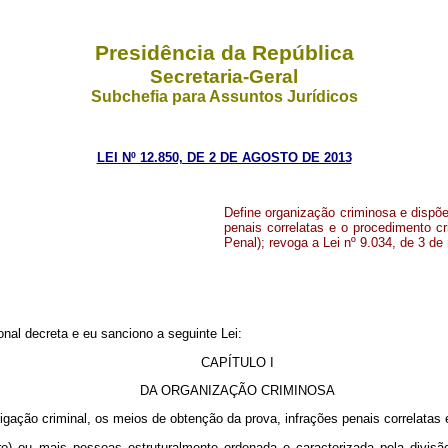
Presidência da República
Secretaria-Geral
Subchefia para Assuntos Jurídicos
LEI Nº 12.850, DE 2 DE AGOSTO DE 2013
Define organização criminosa e dispõe
penais correlatas e o procedimento cr
Penal); revoga a Lei nº 9.034, de 3 de
al decreta e eu sanciono a seguinte Lei:
CAPÍTULO I
DA ORGANIZAÇÃO CRIMINOSA
igação criminal, os meios de obtenção da prova, infrações penais correlatas 
o) ou mais pessoas estruturalmente ordenada e caracterizada pela divisão