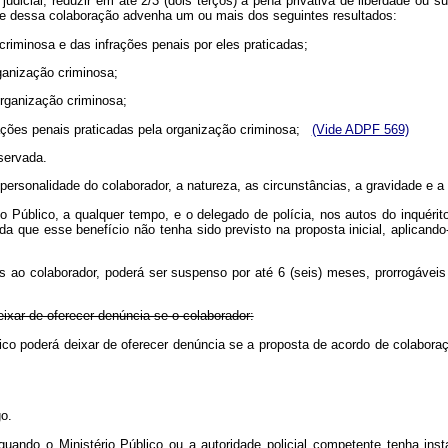
udicial, reduzir em até 2/3 (dois terços) a pena privativa de liberdade ou sub
ue dessa colaboração advenha um ou mais dos seguintes resultados:
criminosa e das infrações penais por eles praticadas;
rganização criminosa;
organização criminosa;
frações penais praticadas pela organização criminosa;
(Vide ADPF 569)
eservada.
ersonalidade do colaborador, a natureza, as circunstâncias, a gravidade e a 
o Público, a qualquer tempo, e o delegado de polícia, nos autos do inquérit
nda que esse benefício não tenha sido previsto na proposta inicial, aplicand
os ao colaborador, poderá ser suspenso por até 6 (seis) meses, prorrogávei
eixar de oferecer denúncia se o colaborador:
lico poderá deixar de oferecer denúncia se a proposta de acordo de colaboraç
go.
quando o Ministério Público ou a autoridade policial competente tenha inst