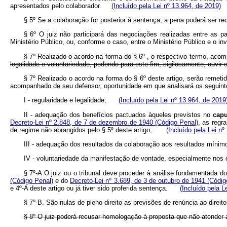
apresentados pelo colaborador.
(Incluído pela Lei nº 13.964, de 2019)
§ 5º Se a colaboração for posterior à sentença, a pena poderá ser re
§ 6º O juiz não participará das negociações realizadas entre as p
Ministério Público, ou, conforme o caso, entre o Ministério Público e o i
§ 7º Realizado o acordo na forma do § 6º , o respectivo termo, acom
legalidade e voluntariedade, podendo para este fim, sigilosamente, ouvir 
§ 7º Realizado o acordo na forma do § 6º deste artigo, serão remetid
acompanhado de seu defensor, oportunidade em que analisará os segu
I - regularidade e legalidade;
(Incluído pela Lei nº 13.964, de 2019
II - adequação dos benefícios pactuados àqueles previstos no
capu
Decreto-Lei nº 2.848, de 7 de dezembro de 1940 (Código Penal)
, as regr
de regime não abrangidos pelo § 5º deste artigo;
(Incluído pela Lei nº
III - adequação dos resultados da colaboração aos resultados mínimos 
IV - voluntariedade da manifestação de vontade, especialmente no
§ 7º-A O juiz ou o tribunal deve proceder à análise fundamentada d
(Código Penal)
e do
Decreto-Lei nº 3.689, de 3 de outubro de 1941 (Códi
e 4º-A deste artigo ou já tiver sido proferida sentença.
(Incluído pela L
§ 7º-B. São nulas de pleno direito as previsões de renúncia ao dire
§ 8º O juiz poderá recusar homologação à proposta que não atender a