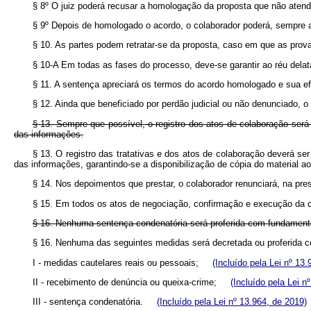
§ 8º O juiz poderá recusar a homologação da proposta que não aten
§ 9º Depois de homologado o acordo, o colaborador poderá, sempre a
§ 10. As partes podem retratar-se da proposta, caso em que as prova
§ 10-A Em todas as fases do processo, deve-se garantir ao réu del
§ 11. A sentença apreciará os termos do acordo homologado e sua ef
§ 12. Ainda que beneficiado por perdão judicial ou não denunciado, o 
§ 13. Sempre que possível, o registro dos atos de colaboração será f
das informações.
§ 13. O registro das tratativas e dos atos de colaboração deverá ser 
das informações, garantindo-se a disponibilização de cópia do material
§ 14. Nos depoimentos que prestar, o colaborador renunciará, na pre
§ 15. Em todos os atos de negociação, confirmação e execução da co
§ 16. Nenhuma sentença condenatória será proferida com fundament
§ 16. Nenhuma das seguintes medidas será decretada ou proferid
I - medidas cautelares reais ou pessoais;
(Incluído pela Lei nº 13.
II - recebimento de denúncia ou queixa-crime;
(Incluído pela Lei n
III - sentença condenatória.
(Incluído pela Lei nº 13.964, de 2019)