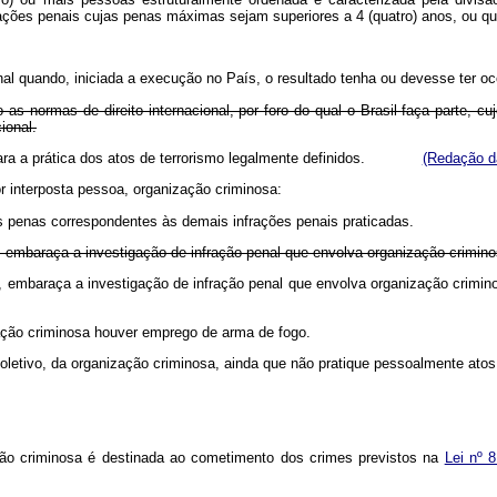
rações penais cujas penas máximas sejam superiores a 4 (quatro) anos, ou qu
nal quando, iniciada a execução no País, o resultado tenha ou devesse ter oc
o as normas de direito internacional, por foro do qual o Brasil faça parte, 
ional.
as para a prática dos atos de terrorismo legalmente definidos.
(Redação da
por interposta pessoa, organização criminosa:
das penas correspondentes às demais infrações penais praticadas.
 embaraça a investigação de infração penal que envolva organização crim
 embaraça a investigação de infração penal que envolva organização crimi
ção criminosa houver emprego de arma de fogo.
oletivo, da organização criminosa, ainda que não pratique pessoalmente ato
ação criminosa é destinada ao cometimento dos crimes previstos na
Lei nº 