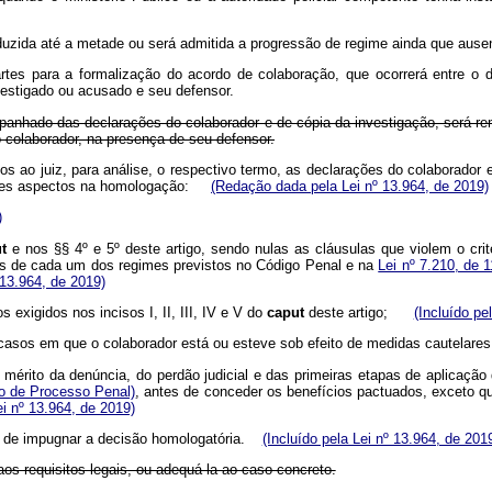
duzida até a metade ou será admitida a progressão de regime ainda que ausen
artes para a formalização do acordo de colaboração, que ocorrerá entre o 
nvestigado ou acusado e seu defensor.
panhado das declarações do colaborador e de cópia da investigação, será rem
o colaborador, na presença de seu defensor.
os ao juiz, para análise, o respectivo termo, as declarações do colaborador 
intes aspectos na homologação:
(Redação dada pela Lei nº 13.964, de 2019)
)
t
e nos §§ 4º e 5º deste artigo, sendo nulas as cláusulas que violem o cri
as de cada um dos regimes previstos no Código Penal e na
Lei nº 7.210, de 
 13.964, de 2019)
exigidos nos incisos I, II, III, IV e V do
caput
deste artigo;
(Incluído pe
s casos em que o colaborador está ou esteve sob efeito de medidas cautela
o mérito da denúncia, do perdão judicial e das primeiras etapas de aplicaçã
go de Processo Penal)
, antes de conceder os benefícios pactuados, exceto q
ei nº 13.964, de 2019)
ito de impugnar a decisão homologatória.
(Incluído pela Lei nº 13.964, de 201
os requisitos legais, ou adequá-la ao caso concreto.