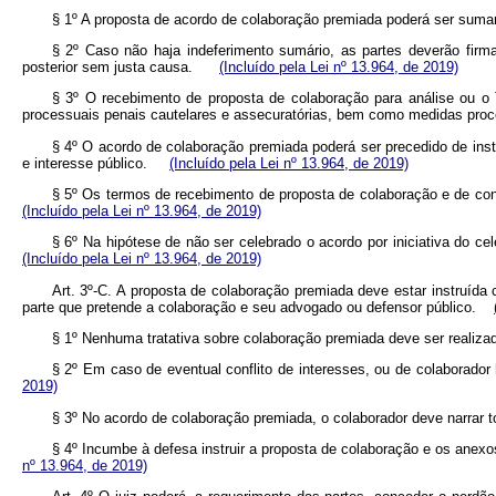
§ 1º A proposta de acordo de colaboração premiada poderá ser sumari
§ 2º Caso não haja indeferimento sumário, as partes deverão firma
posterior sem justa causa.
(Incluído pela Lei nº 13.964, de 2019)
§ 3º O recebimento de proposta de colaboração para análise ou o 
processuais penais cautelares e assecuratórias, bem como medidas proc
§ 4º O acordo de colaboração premiada poderá ser precedido de instr
e interesse público.
(Incluído pela Lei nº 13.964, de 2019)
§ 5º Os termos de recebimento de proposta de colaboração e de conf
(Incluído pela Lei nº 13.964, de 2019)
§ 6º Na hipótese de não ser celebrado o acordo por iniciativa do c
(Incluído pela Lei nº 13.964, de 2019)
Art. 3º-C. A proposta de colaboração premiada deve estar instruída
parte que pretende a colaboração e seu advogado ou defensor público.
§ 1º Nenhuma tratativa sobre colaboração premiada deve ser reali
§ 2º Em caso de eventual conflito de interesses, ou de colaborador
2019)
§ 3º No acordo de colaboração premiada, o colaborador deve narrar 
§ 4º Incumbe à defesa instruir a proposta de colaboração e os ane
nº 13.964, de 2019)