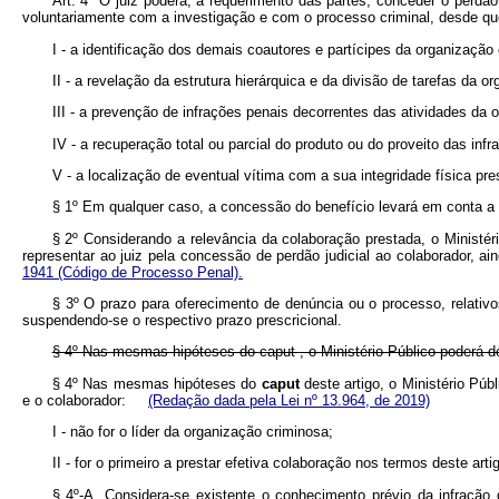
Art. 4º O juiz poderá, a requerimento das partes, conceder o perdão j
voluntariamente com a investigação e com o processo criminal, desde q
I - a identificação dos demais coautores e partícipes da organização 
II - a revelação da estrutura hierárquica e da divisão de tarefas da o
III - a prevenção de infrações penais decorrentes das atividades da 
IV - a recuperação total ou parcial do produto ou do proveito das in
V - a localização de eventual vítima com a sua integridade física pr
§ 1º Em qualquer caso, a concessão do benefício levará em conta a p
§ 2º Considerando a relevância da colaboração prestada, o Ministéri
representar ao juiz pela concessão de perdão judicial ao colaborador, ai
1941 (Código de Processo Penal).
§ 3º O prazo para oferecimento de denúncia ou o processo, relativ
suspendendo-se o respectivo prazo prescricional.
§ 4º Nas mesmas hipóteses do
caput
, o Ministério Público poderá d
§ 4º Nas mesmas hipóteses do
caput
deste artigo, o Ministério Púb
e o colaborador:
(Redação dada pela Lei nº 13.964, de 2019)
I - não for o líder da organização criminosa;
II - for o primeiro a prestar efetiva colaboração nos termos deste arti
§ 4º-A. Considera-se existente o conhecimento prévio da infração 