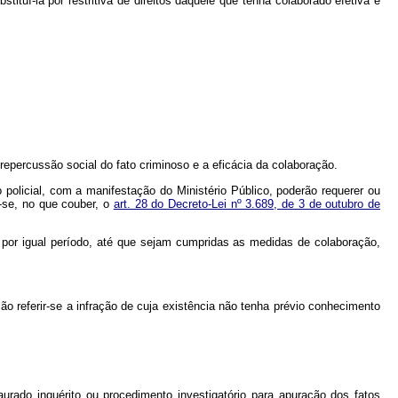
stituí-la por restritiva de direitos daquele que tenha colaborado efetiva e
repercussão social do fato criminoso e a eficácia da colaboração.
o policial, com a manifestação do Ministério Público, poderão requerer ou
o-se, no que couber, o
art. 28 do Decreto-Lei nº 3.689, de 3 de outubro de
s por igual período, até que sejam cumpridas as medidas de colaboração,
ão referir-se a infração de cuja existência não tenha prévio conhecimento
aurado inquérito ou procedimento investigatório para apuração dos fatos