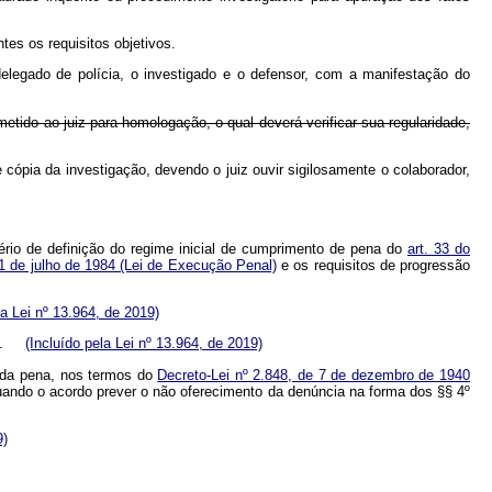
tes os requisitos objetivos.
delegado de polícia, o investigado e o defensor, com a manifestação do
etido ao juiz para homologação, o qual deverá verificar sua regularidade,
e cópia da investigação, devendo o juiz ouvir sigilosamente o colaborador,
tério de definição do regime inicial de cumprimento de pena do
art. 33 do
11 de julho de 1984 (Lei de Execução Penal)
e os requisitos de progressão
la Lei nº 13.964, de 2019)
res.
(Incluído pela Lei nº 13.964, de 2019)
o da pena, nos termos do
Decreto-Lei nº 2.848, de 7 de dezembro de 1940
uando o acordo prever o não oferecimento da denúncia na forma dos §§ 4º
9)