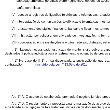
II - captação ambiental de sinais eletromagnéticos, ópticos ou acústi
III - ação controlada;
IV - acesso a registros de ligações telefônicas e telemáticas, a dad
V - interceptação de comunicações telefônicas e telemáticas, nos te
VI - afastamento dos sigilos financeiro, bancário e fiscal, nos termos
VII - infiltração, por policiais, em atividade de investigação, na forma 
VIII - cooperação entre instituições e órgãos federais, distritais, e
§ 1º Havendo necessidade justificada de manter sigilo sobre a capa
destinados à polícia judiciária para o rastreamento e obtenção de pr
§ 2º No caso do § 1º , fica dispensada a publicação de que tra
contratação.
(Incluído pela Lei nº 13.097, de 2015)
Art. 3º-A. O acordo de colaboração premiada é negócio jurídico pro
Art. 3º-B. O recebimento da proposta para formalização de acordo d
e da boa-fé a divulgação de tais tratativas iniciais ou de documento que 