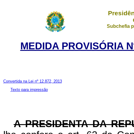
Presidên
Subchefia p
MEDIDA PROVISÓRIA Nº 
Convertida na Lei nº 12.872, 2013
Texto para impressão
A
PRESIDENTA DA REP