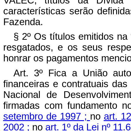
VALEC, títulos da Dívida P
características serão defini
Fazenda.
§ 2º Os títulos emitidos n
resgatados, e os seus respec
honrar os pagamentos menci
Art. 3º Fica a União aut
financeiras e contratuais da
Nacional de Desenvolvime
firmadas com fundamento 
setembro de 1997 ;
no
art. 1
2002 ;
no
art. 1º da Lei nº 11