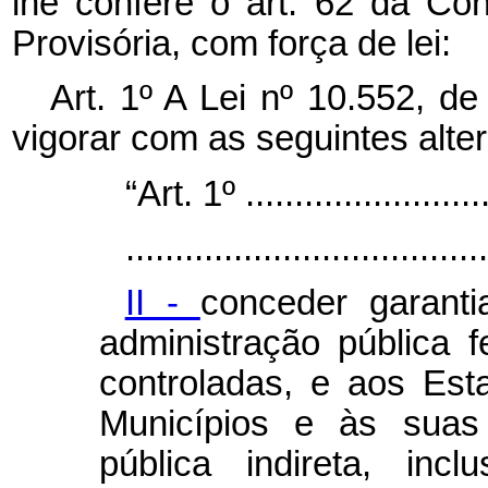
lhe confere o art. 62 da Con
Provisória, com força de lei:
Art. 1º A Lei nº 10.552, 
vigorar com as seguintes alte
“Art. 1º ..........................
.....................................
II -
conceder garant
administração pública fe
controladas, e aos Esta
Municípios e às suas 
pública indireta, inc