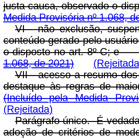
justa causa, observado o d
Medida Provisória nº 1.068, d
VI - não exclusão, suspe
conteúdo gerado pelo usuário
o disposto no art. 8º-C; 
1.068, de 2021)
(Rejeitada
VII - acesso a resumo dos
destaque às regras de maio
(Incluído pela Medida Prov
(Rejeitada)
Parágrafo único. É vedada
adoção de critérios de mod