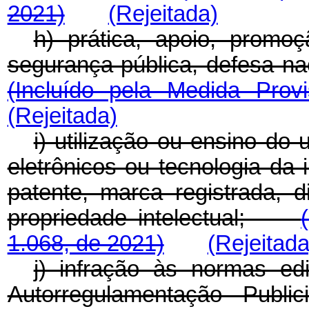
2021)
(Rejeitada)
h) prática, apoio, promo
segurança pública, defesa 
(Incluído pela Medida Prov
(Rejeitada)
i) utilização ou ensino do 
eletrônicos ou tecnologia da 
patente, marca registrada, di
propriedade intelectual;
1.068, de 2021)
(Rejeitada
j) infração às normas ed
Autorregulamentação Public