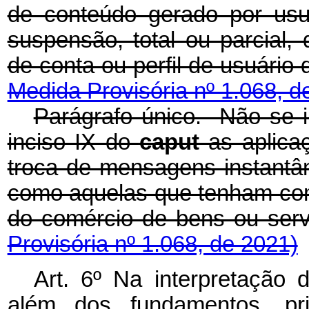
de conteúdo gerado por usu
suspensão, total ou parcial,
de conta ou perfil de usuá
Medida Provisória nº 1.068, d
Parágrafo único. Não se i
inciso IX do
caput
as aplicaç
troca de mensagens instant
como aquelas que tenham como 
do comércio de bens o
Provisória nº 1.068, de 2021)
Art. 6º Na interpretação 
além dos fundamentos, prin