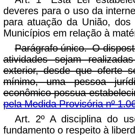
deveres para o uso da internet
para atuação da União, dos 
Municípios em relação à matér
Parágrafo único. O dispost
atividades sejam realizada
exterior, desde que oferte s
mínimo, uma pessoa juríd
econômico possua estabele
pela Medida Provisória nº 1.0
Art. 2º A disciplina do u
fundamento o respeito à libe