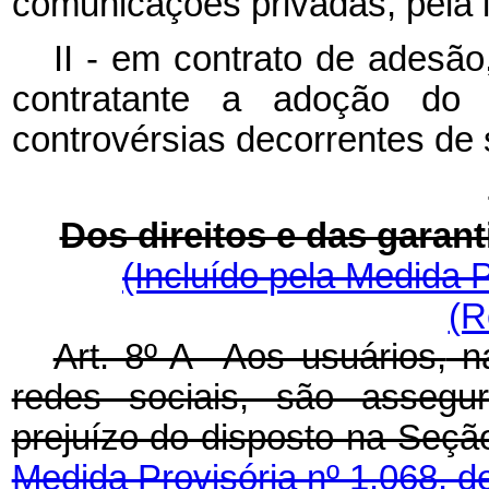
comunicações privadas, pela i
II - em contrato de adesão
contratante a adoção do f
controvérsias decorrentes de 
Dos direitos e das garant
(Incluído pela Medida P
(R
Art. 8º-A Aos usuários,
n
redes sociais, são assegur
prejuízo do disposto na Se
Medida Provisória nº 1.068, d