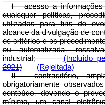
I - acesso a informações 
quaisquer políticas, proce
utilizados para fins de ev
alcance da divulgação de cont
os critérios e os procediment
ou automatizada, ressal
industrial;
(Incluído p
2021)
(Rejeitada)
II - contraditório, am
obrigatoriamente observado
conteúdo, devendo o proved
mínimo, um canal eletrôn