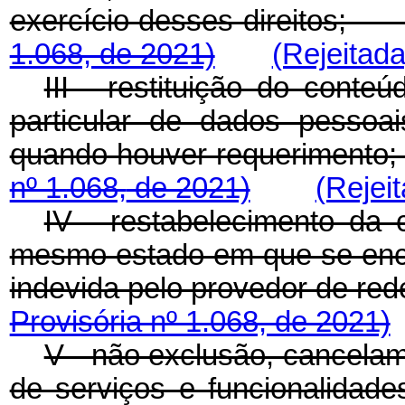
exercício desses direitos
1.068, de 2021)
(Rejeitada
III - restituição do conte
particular de dados pessoai
quando houver requerimen
nº 1.068,
de 2021)
(Rejei
IV - restabelecimento da 
mesmo estado em que se enc
indevida pelo provedor de 
Provisória nº 1.068, de 2021)
V - não exclusão, cancelam
de serviços e funcionalidade