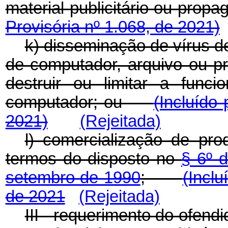
material publicitário ou pr
Provisória nº 1.068, de 2021)
k) disseminação de vírus 
de computador, arquivo ou pr
destruir ou limitar a func
computador; ou
(Incluído
2021)
(Rejeitada)
l) comercialização de pr
termos do disposto no
§ 6º d
setembro de 1990
;
(Inclu
de 2021
(Rejeitada)
III - requerimento do ofend