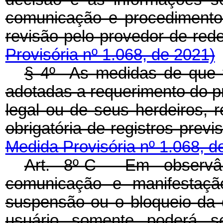
comunicação e procedimento
revisão pelo provedor de r
Provisória nº 1.068, de 2021)
§ 4º As medidas de que 
adotadas a requerimento do pr
legal ou de seus herdeiros, 
obrigatória de registros pre
Medida Provisória nº 1.068, d
Art. 8º-C Em observân
comunicação e manifestaçã
suspensão ou o bloqueio da 
usuário somente poderá s