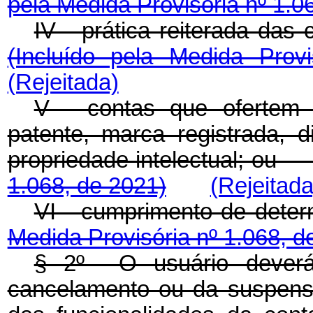
pela Medida Provisória nº 1.0
IV - prática reiterada da
(Incluído pela Medida Prov
(Rejeitada)
V - contas que ofertem 
patente, marca registrada, di
propriedade intelectual; o
1.068, de 2021)
(Rejeitada
VI - cumprimento de det
Medida Provisória nº 1.068, d
§ 2º O usuário deverá 
cancelamento ou da suspensão