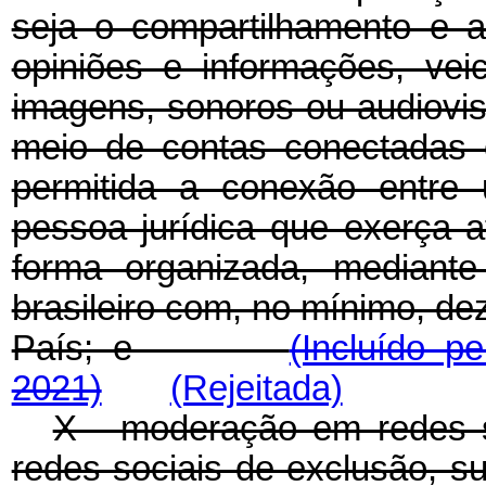
seja o compartilhamento e a
opiniões e informações, vei
imagens, sonoros ou audiovis
meio de contas conectadas o
permitida a conexão entre 
pessoa jurídica que exerça 
forma organizada, mediante
brasileiro com, no mínimo, de
País; e
(Incluído p
2021)
(Rejeitada)
X - moderação em redes s
redes sociais de exclusão, s