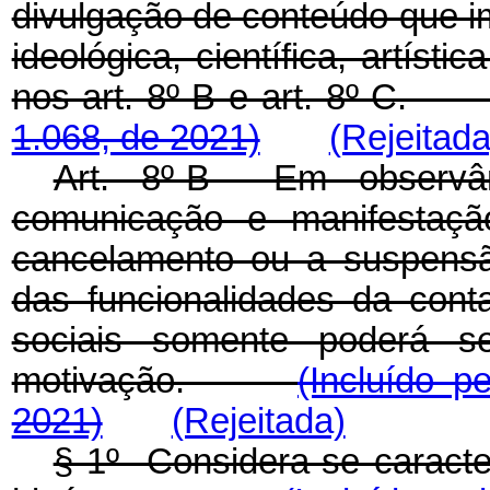
divulgação de conteúdo que i
ideológica, científica, artísti
nos art. 8º-B e art. 8º-C
1.068, de 2021)
(Rejeitada
Art. 8º-B Em observân
comunicação e manifestaçã
cancelamento ou a suspensão
das funcionalidades da cont
sociais somente poderá s
motivação.
(Incluído p
2021)
(Rejeitada)
§ 1º Considera-se caracte