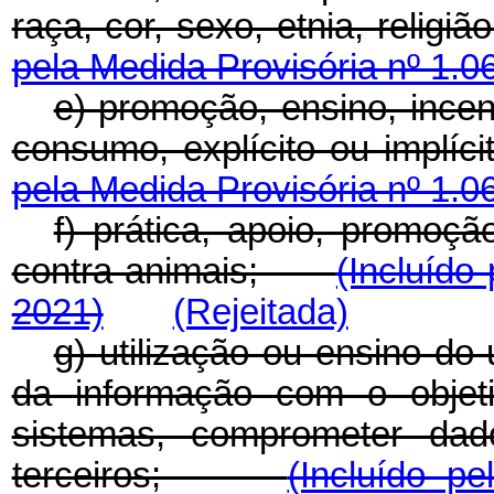
raça, cor, sexo, etnia, reli
pela Medida Provisória nº 1.0
e) promoção, ensino, incen
consumo, explícito ou implí
pela Medida Provisória nº 1.0
f) prática, apoio, promoçã
contra animais;
(Incluído
2021)
(Rejeitada)
g) utilização ou ensino do
da informação com o objeti
sistemas, comprometer da
terceiros;
(Incluído p