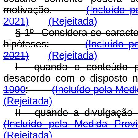
motivação.
(Incluído 
2021)
(Rejeitada)
§ 1º Considera-se caracte
hipóteses:
(Incluído p
2021)
(Rejeitada)
I - quando o conteúdo p
desacordo com o disposto 
1990
;
(Incluído pela Medi
(Rejeitada)
II - quando a divulgaç
(Incluído pela Medida Prov
(Rejeitada)