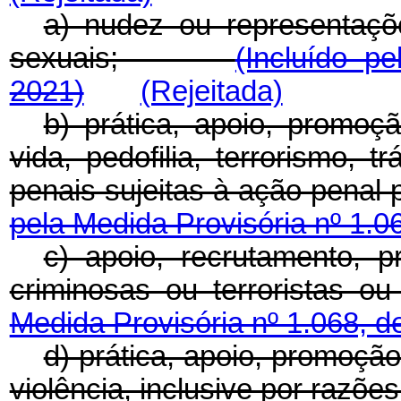
a) nudez ou representaçõe
sexuais;
(Incluído p
2021)
(Rejeitada)
b) prática, apoio, promoç
vida, pedofilia, terrorismo, t
penais sujeitas à ação pena
pela Medida Provisória nº 1.0
c) apoio, recrutamento, 
criminosas ou terrorist
Medida Provisória nº 1.068, d
d) prática, apoio, promoçã
violência, inclusive por razõe