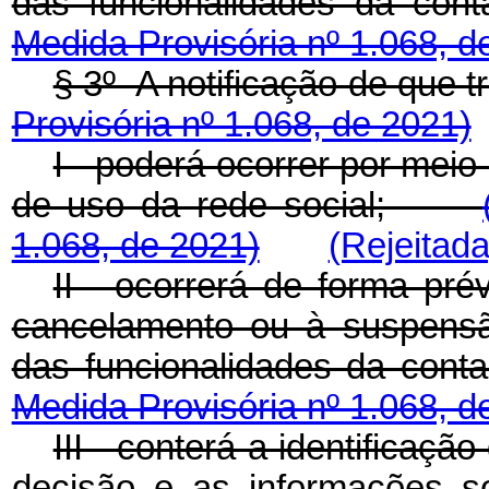
das funcionalidades da c
Medida Provisória nº 1.068, d
§ 3º A notificação de que
Provisória nº 1.068, de 2021)
I - poderá ocorrer por meio
de uso da rede social;
1.068, de 2021)
(Rejeitada
II - ocorrerá de forma pré
cancelamento ou à suspensão
das funcionalidades da co
Medida Provisória nº 1.068, d
III - conterá a identificaç
decisão e as informações so