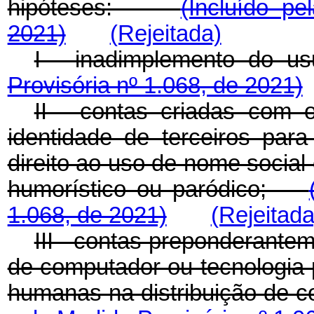
hipóteses:
(Incluído pe
2021)
(Rejeitada)
I - inadimplemento d
Provisória nº 1.068, de 2021)
II - contas criadas com 
identidade de terceiros par
direito ao uso de nome social
humorístico ou paródico;
1.068, de 2021)
(Rejeitada
III - contas preponderante
de computador ou tecnologia p
humanas na distribuição de