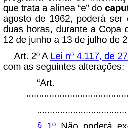
que trata a alínea “e” do
capu
agosto de 1962, poderá ser 
duas horas, durante a Copa 
12 de junho a 13 de julho de 
Art. 2º A
Lei nº 4.117, de 2
com as seguintes alterações:
“Ar
.......................................
...................................
§ 1º
Não poderá exe