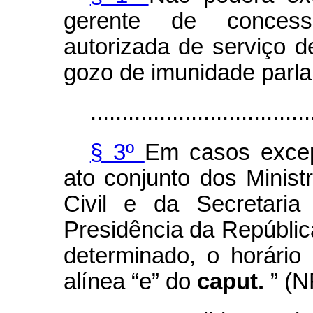
gerente de concessi
autorizada de serviço d
gozo de imunidade parla
...................................
§ 3º
Em casos excepc
ato conjunto dos Minis
Civil e da Secretari
Presidência da República
determinado, o horário
alínea “e” do
caput.
” (N