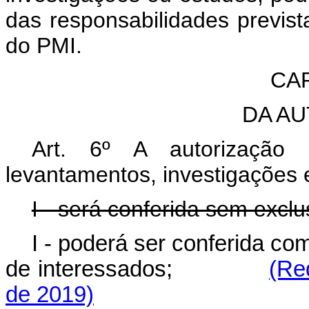
das responsabilidades previs
do PMI.
CAP
DA A
Art. 6º A autorização 
levantamentos, investigações 
I - será conferida sem exclu
I - poderá ser conferida co
de interessados;
(Re
de 2019)