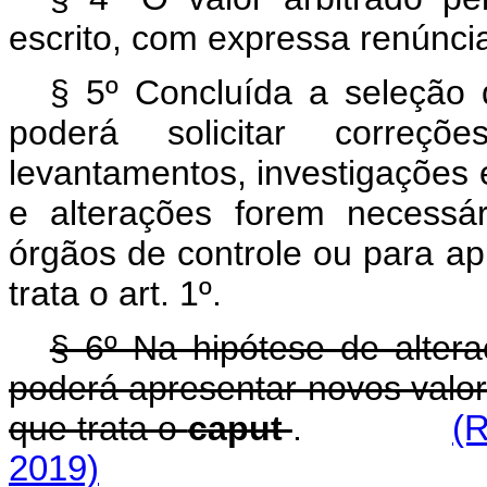
escrito, com expressa renúncia
§ 5º Concluída a seleção
poderá solicitar correçõ
levantamentos, investigações 
e alterações forem necessá
órgãos de controle ou para a
trata o art. 1º.
§ 6º Na hipótese de altera
poderá apresentar novos valor
que trata o
caput
.
(R
2019)