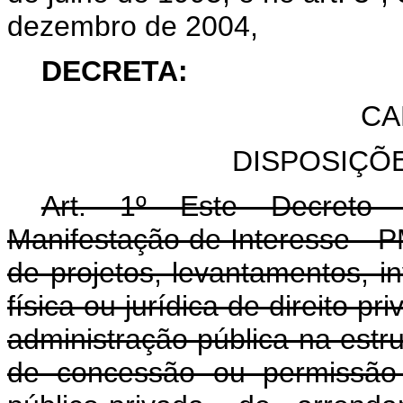
dezembro de 2004,
DECRETA:
CA
DISPOSIÇÕ
Art. 1º Este Decreto 
Manifestação de Interesse - 
de projetos, levantamentos, i
física ou jurídica de direito p
administração pública na est
de concessão ou permissão 