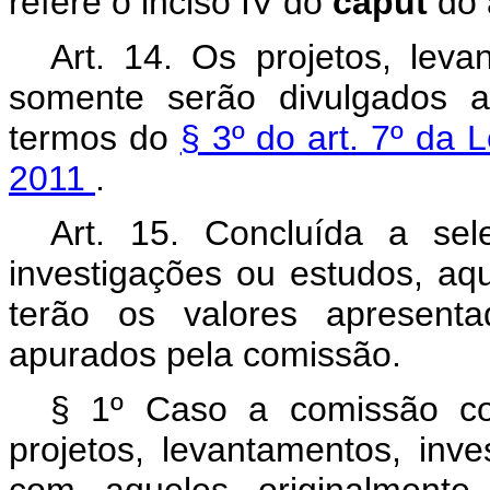
refere o inciso IV do
caput
do 
Art. 14. Os projetos, leva
somente serão divulgados a
termos do
§ 3º do art. 7º da
2011
.
Art. 15. Concluída a sel
investigações ou estudos, aq
terão os valores apresenta
apurados pela comissão.
§ 1º Caso a comissão co
projetos, levantamentos, inv