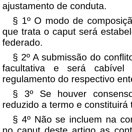
ajustamento de conduta.
§ 1º O modo de composiçã
que trata o
caput
será estabe
federado.
§ 2º A submissão do confli
facultativa e será cabíve
regulamento do respectivo ent
§ 3º Se houver consenso
reduzido a termo e constituirá t
§ 4º Não se incluem na c
no
caput
deste artigo as co