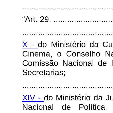
......................................
“Art. 29. ............................
........................................
X -
do Ministério da Cu
Cinema, o Conselho Nac
Comissão Nacional de I
Secretarias;
........................................
XIV -
do Ministério da J
Nacional de Política 