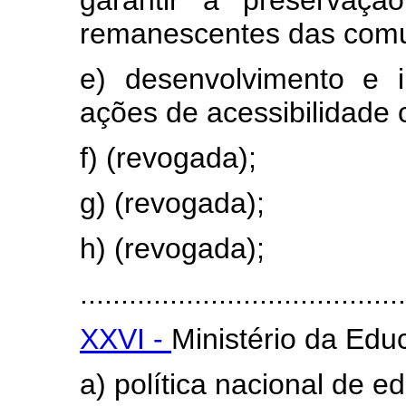
remanescentes das comu
e) desenvolvimento e 
ações de acessibilidade c
f) (revogada);
g) (revogada);
h) (revogada);
........................................
XXVI -
Ministério da Edu
a) política nacional de e