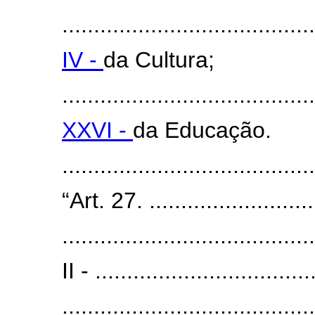
........................................
IV -
da Cultura;
........................................
XXVI -
da Educação.
......................................
“Art. 27. ............................
........................................
II - ..................................
........................................