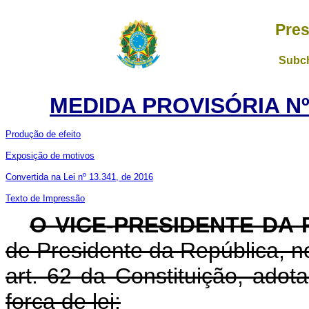
Pres
Subch
MEDIDA PROVISÓRIA Nº 
Produção de efeito
Exposição de motivos
Convertida na Lei nº 13.341, de 2016
Texto de Impressão
O VICE-PRESIDENTE DA
de Presidente da República, no
art. 62 da Constituição, adot
força de lei: