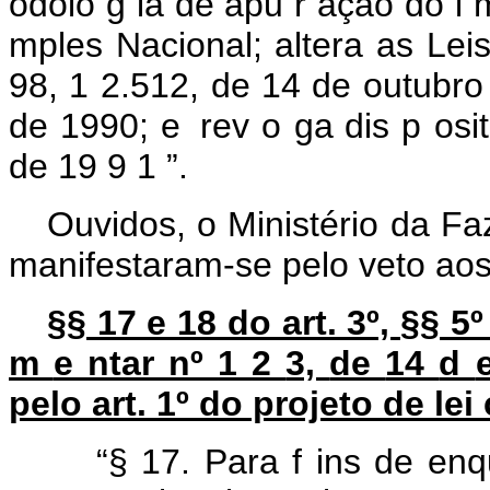
odolo
g
ia de
apu
r
ação
do
i
mples
Nacional; altera
as
Lei
98,
1
2.512,
de
14
de outubr
de 1990;
e
rev
o
ga
dis
p
osi
de
19
9
1
”.
Ouvidos, o Ministério da F
manifestaram-se pelo veto aos 
§§ 17 e 18 do art. 3º, §§ 5
m
e
ntar
nº
1
2
3,
de
14
d
pelo art. 1º do projeto de l
“§
17.
Para
f
ins
de
enq