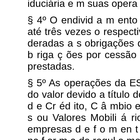
iduciária
e
m suas
oper
§
4º
O
endivid
a
m
ent
até
três
vezes
o respect
deradas
a
s
obrigações
b
riga
ç
ões por
cessã
prestadas.
§
5º
As
operações
da
E
do
valor
devido a
título
d
d
e
Cr
éd
ito,
C
â
mbio
s
ou
Valores
Mobili
á
r
empresas
d
e
f
o
m
en