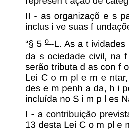
represen
t
ação
de categ
II - as organizaçõ
e
s p
inclus
i
ve
suas
f
undaçõe
o
“§
5
-L.
As a
t
ividades
da
s
ociedade civil,
na
serão tributa
d
as
con
f
Lei
C
o
m
pl
e
m
e
ntar
des
e
m
penh
a
da, h
i
p
incluída
no
S
i
m
p
l
es N
I
-
a
contribuição
previs
13
desta Lei
C
o
m
pl
e