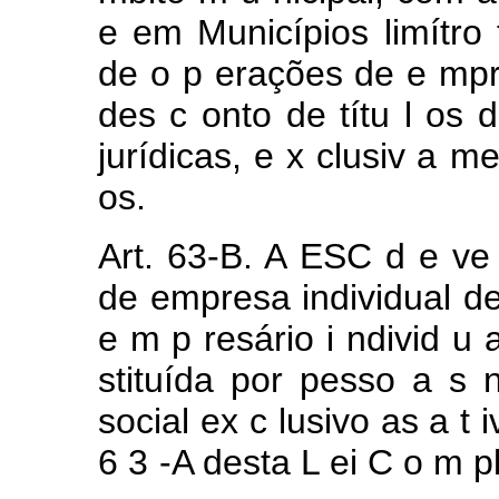
e em Municípios limítro
de
o
p
erações de
e
mp
des
c
onto
de
títu
l
os
jurídicas,
e
x
clusiv
a
m
os.
Art.
63-B.
A
ESC
d
e
v
de
empresa individual
d
e
m
p
resário
i
ndivid
u
stituída
por
pesso
a
s
social ex
c
lusivo
as
a
t
6
3
-A desta
L
ei C
o
m
p