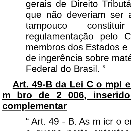
gerais de Direito Tributá
que não deveriam ser 
tampouco constitu
regulamentação pelo 
membros dos Estados e M
de ingerência sobre mat
Federal do Brasil.
”
Art. 49-B da
Lei
C
o
mpl
m
bro
de
2
006, inserid
complementar
“
Art.
49
-
B.
As
m
icr
o
e