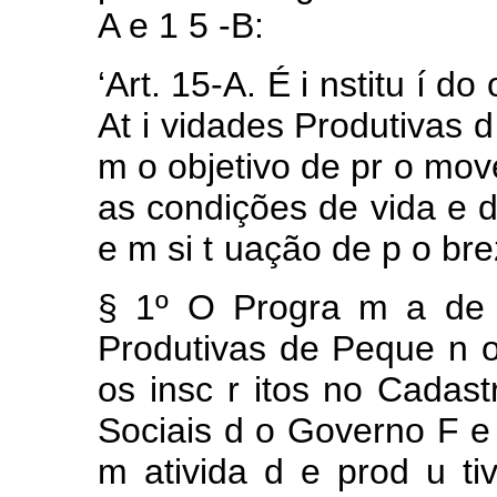
A
e
1
5
-B:
‘Art.
15-A.
É
i
nstitu
í
do
At
i
vidades Produtivas
m
o
objetivo
de
pr
o
mov
as
condições de
vida
e
e
m
si
t
uação
de
p
o
bre
§
1º
O
Progra
m
a
d
Produtivas de
Peque
n
os
insc
r
itos
no
Cadas
Sociais
d
o
Governo
F
m ativida
d
e
prod
u
t