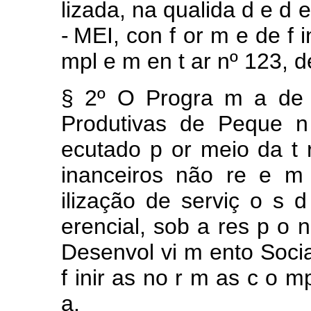
lizada, na
qualida
d
e
d
e
-
MEI,
con
f
or
m
e
de
f
mpl
e
m
en
t
ar
nº
123,
d
§
2º
O
Progra
m
a
d
Produtivas de
Peque
ecutado
p
or
meio
da
t
inanceiros
não
re
e
ilização de
serviç
o
s
erencial,
sob
a
res
p
o
Desenvol
vi
m
ento Soci
f
inir as no
r
m
as
c
o
m
a.