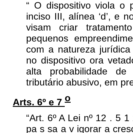
“
O dispositivo viola o 
inciso III, alínea ‘d’, e
visam criar tratament
pequenos empreendimen
com a natureza jurídica
no dispositivo ora vetad
alta probabilidade de
tributário abusivo, em pr
o
Arts. 6º e 7
“Art.
6º
A
Lei
nº
12
.
5
1
pa
s
sa
a
v
igorar
a
cres