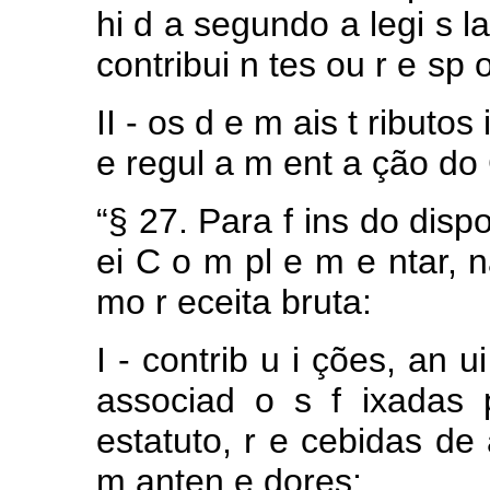
hi
d
a
segundo
a
legi
s
l
contribui
n
tes
ou
r
e
sp
II
- os
d
e
m
ais
t
ributos
e regul
a
m
ent
a
ção
do
“§
27.
Para
f
ins
do disp
ei C
o
m
pl
e
m
e
ntar,
mo
r
eceita
bruta:
I
-
contrib
u
i
ções,
an
u
associad
o
s
f
ixadas
estatuto,
r
e
cebidas
de
m
anten
e
dores;