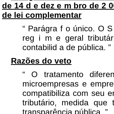
de
14
d
e
dez
e
m
bro
de
2
0
de lei complementar
“
Parágra
f
o único. O 
reg
i
m
e geral tributá
contabilid
a
de
pública.
”
Razões do veto
“
O tratamento difere
microempresas e empre
compatibiliza com seu 
tributário, medida que 
transparência pública.
”