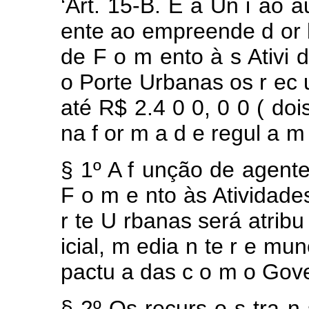
‘Art.
15-B.
É
a
Un
i
ão
a
ente ao empreende
d
or
de
F
o
m
ento
à
s
Ativi
o Porte
Urbanas os
r
ec
até R$
2.4
0
0,
0
0
(
doi
na
f
or
m
a
d
e regul
a
§
1º
A
f
unção
de
agent
F
o
m
e
nto às Atividad
r
te
U
rbanas será
atrib
icial,
m
edia
n
te
r
e
mun
pactu
a
das
c
o
m
o
Gov
§
2º
Os
recurs
o
s
tra
n