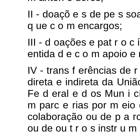
II - doaçõ
e
s
de pe
s
so
q
ue c
o
m encargos;
III
-
d
oações
e
pat
r
o
c
entida
d
e
c
o
m apoio
e
IV
-
trans
f
erências
de
direta
e
indireta
da Uniã
Fe
d
eral
e
d
os
Mun
i
c
m parc
e
rias por
m
eio
colaboração
ou de p
a
r
ou de ou
t
r
o
s instr
u
m