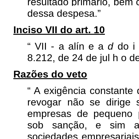
resultado primário, be
dessa despesa.”
Inciso VII do art. 10
“
VII
-
a
alín
e
a
d
do
i
8.212,
de
24
de
jul
h
o
d
Razões do veto
“
A exigência constante 
revogar não se dirige
empresas de pequeno p
sob sanção, e sim a
sociedades empresariais