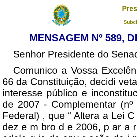
Pres
Subch
MENSAGEM Nº 589, D
Senhor Presidente do Senad
Comunico a Vossa Excelênc
66 da Constituição, decidi vet
interesse público e inconstit
de 2007 - Complementar (nº
Federal)
, que “
Altera a
Lei 
dez
e
m
bro
d
e
2006,
p
ar
a