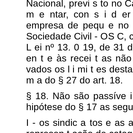
Nacional,
previ
s
to
no C
m
e
ntar, con
s
i
d
e
empresa
de
pequ
e
no
Sociedade
Civil -
OS
C, 
L
ei
nº
13.
0
19,
de
31
en
t
e
às
recei
t
as
nã
vados
os
l
i
mi
t
es dest
m
a
do
§
27
do
art.
18.
§
18.
Não
são
passíve
hipótese
do
§
17
as segu
I
-
os
sindic
a
tos
e
as