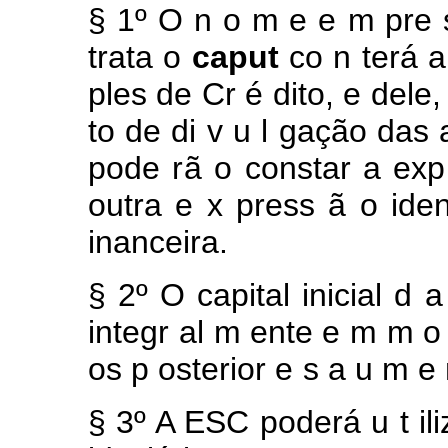
§
1º
O
n
o
m
e
e
m
pre
trata
o
caput
co
n
terá 
ples
de
Cr
é
dito,
e
dele
to
de di
v
u
l
gação
das
pode
rã
o constar
a ex
outra
e
x
press
ã
o ide
inanceira.
§
2º
O
capital
inicial
d
integr
al
m
ente
e
m
m
os
p
osterior
e
s
a
u
m
e
§
3º
A
ESC
poderá
u
t
il