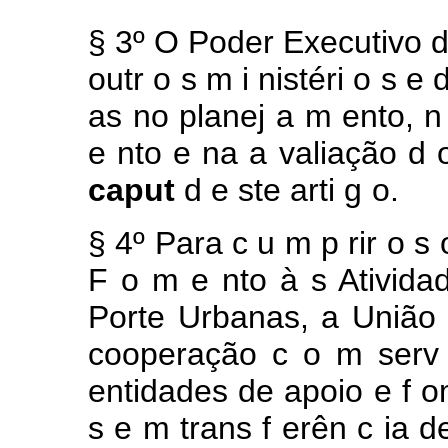
§
3º
O
Poder
Executivo
d
outr
o
s
m
i
nistéri
o
s
e
as
no
planej
a
m
ento,
e
nto
e
na
a
valiação
d
caput
d
e
ste
arti
g
o.
§
4º
Para
c
u
m
p
rir
o
s
F
o
m
e
nto
à
s Ativid
Porte
Urbanas, a
Uniã
cooperação
c
o
m ser
entidades
de
apoio
e
f
o
s
e
m
trans
f
erên
c
ia 