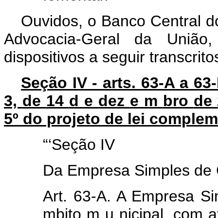
Ouvidos, o Banco Central do
Advocacia-Geral da União,
dispositivos a seguir transcrito
Seção IV - arts. 63-A a 63
3,
de
14
d
e
dez
e
m
bro
de
5º do projeto de lei comple
“‘Seção IV
Da Empresa Simples de 
Art. 63-A. A Empresa S
mbito
m
u
nicipal,
com a