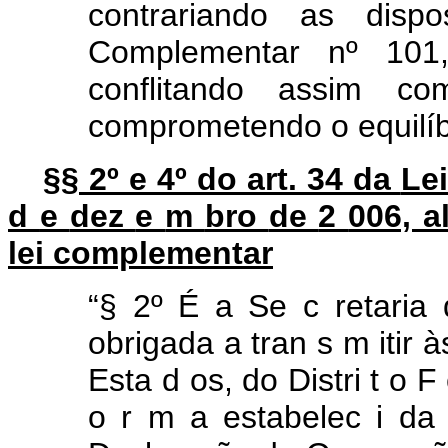
contrariando as disp
Complementar nº 10
conflitando assim c
comprometendo o equilíbr
§§ 2º e 4º do art. 34 da
Le
d
e
dez
e
m
bro
de
2
006, a
lei complementar
“§ 2º É a Se
c
retaria
obrigada a tran
s
m
itir
à
Esta
d
os,
do
Distri
t
o
F
o
r
m
a
estabelec
i
d