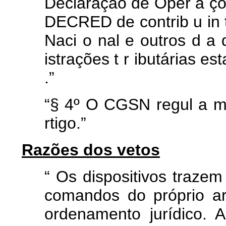
Declaração de
Oper
a
ç
DECRED
de contrib
u
in
Naci
o
nal
e
outros
d
a
istrações t
r
ibutárias est
.”
“§
4º
O
CGSN
regul
a
rtigo.”
Razões dos vetos
“
Os dispositivos trazem
comandos do próprio a
ordenamento jurídico. 