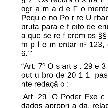
ogr
a
m
a
d
e
F
o
ment
Pequ
e
no
Po
r
te
U
rba
bruta para e
f
eito de e
a
que
se re
f
erem
os
§
m
p
l
e
m
entar
nº
123,
6.’”
“Art.
7º
O
s
art
s
.
29
e
out
u
bro
de
20
1
1,
pa
nte
redaçã
o
:
‘Art.
29.
O Poder
Exe
c
dados
apropri
a
da, rel