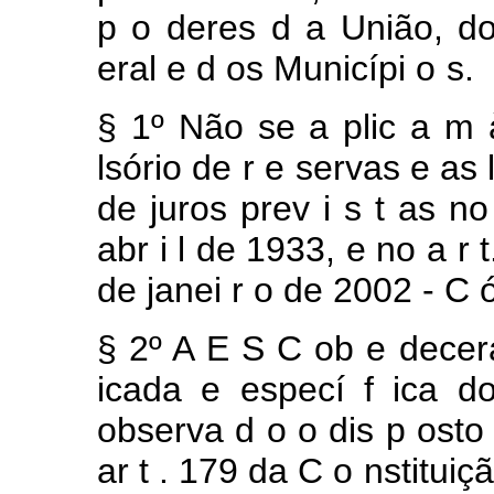
p
o
deres
d
a
União,
d
eral
e
d
os Municípi
o
s.
§
1º
Não
se
a
plic
a
m
lsório
de
r
e
servas
e
as 
de
juros
prev
i
s
t
as n
abr
i
l
de
1933,
e
no
a
r
de
janei
r
o de
2002
-
C
§
2º
A
E
S
C
ob
e
dece
icada
e
especí
f
ica 
observa
d
o o
dis
p
ost
ar
t
.
179
da C
o
nstituiç