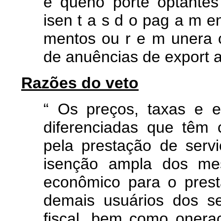
e
queno
porte optante
isen
t
a
s
d
o
pag
a
m
e
mentos ou r
e
m
unera
de anuências
de export
Razões do veto
“
Os preços, taxas e 
diferenciadas que têm
pela prestação de serv
isenção ampla dos mes
econômico para o prest
demais usuários dos se
fiscal, bem como onera