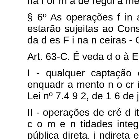
na
f
or
m
a
de regul
a
m
§
6º
As
operações
f
in
estarão
sujeitas ao
Con
da
d
es
F
i
na
n
ceiras 
Art.
63-C.
É
veda
d
o
à
I
-
qualquer
captação
enquadr
a
mento
n
o cr
Lei
nº
7.4
9
2,
de
1
6
de
II
-
operações
de
cré
d
i
c
o
m
e
n
tidades inte
pública
direta,
i
ndireta