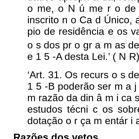
o
me,
o
N
ú
me
r
o
de
inscrito
n
o
Ca
d
Único, 
pio
de residência
e
os
v
o
s
dos
pr
o
gr
a
m
as
d
e
1
5
-A
desta
Lei.’ (
N
R
‘Art.
31.
Os
recurs
o
s
d
1
5
-B
poderão ser
m
a
m
razão
da
din
â
m
i
ca 
estudos
técni
c
os
sob
dotação
o
r
ça
m
entár
i
Razões dos vetos