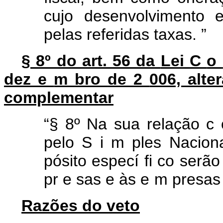
cujo desenvolvimento 
pelas referidas taxas.
”
§ 8º do art. 56 da
Lei
C
o
dez
e
m
bro
de
2
006, alte
complementar
“§
8º
Na
sua
relação
c
pelo
S
i
m
ples Nacion
pósito
especí
fi
co
serã
pr
e
sas
e
às
e
m
presa
Razões do veto