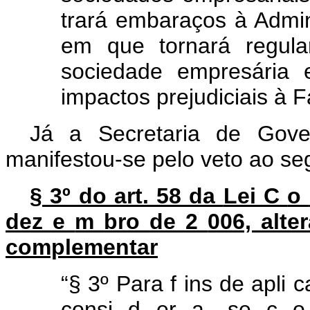
trará embaraços à Admin
em que tornará regula
sociedade empresária 
impactos prejudiciais à 
Já a Secretaria de Gove
manifestou-se pelo veto ao seg
§ 3º do art. 58 da
Lei
C
o
dez
e
m
bro
de
2
006, alte
complementar
“§
3º
Para
f
ins
de
apli
c
consi
d
er
a
-se
c