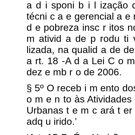
a
d
i
sponi
b
i
l
ização
técni
c
a
e
gerencial
a
e
d
e pobreza
insc
r
itos
n
m ativid
a
de
p
rodu
ti
lizada, na
qualid
a
de d
a
rt.
18
-A
d
a
Lei
C
o
dez
e
mb
r
o de
2006.
§ 5º O receb
i
m
ento
do
o
m
e
n
to
às Atividades
Urbanas
t
e
m
c
ará
t
er
adq
u
irido.’