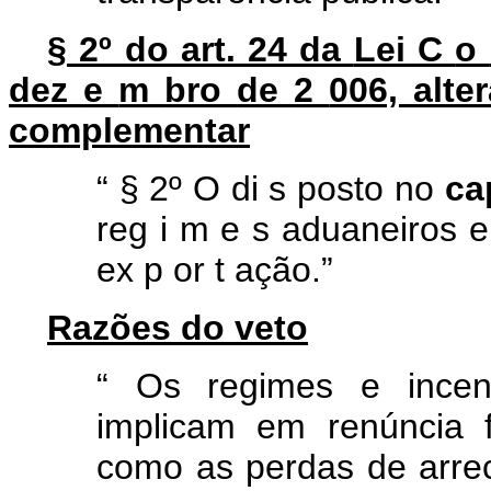
§ 2º do art. 24 da
Lei
C
o
dez
e
m
bro
de
2
006, alte
complementar
“
§ 2º O
di
s
posto
no
ca
reg
i
m
e
s aduaneiros
ex
p
or
t
ação.”
Razões do veto
“
Os regimes e incent
implicam em renúncia f
como as perdas de arr