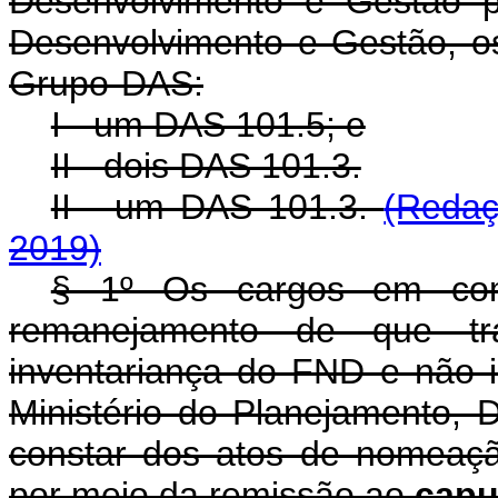
Desenvolvimento e Gestão p
Desenvolvimento e Gestão, o
Grupo-DAS:
I - um DAS 101.5; e
II - dois DAS 101.3.
II - um DAS 101.3.
(Redaç
2019)
§ 1º Os cargos em com
remanejamento de que 
inventariança do FND e não i
Ministério do Planejamento,
constar dos atos de nomeação
por meio da remissão ao
cap