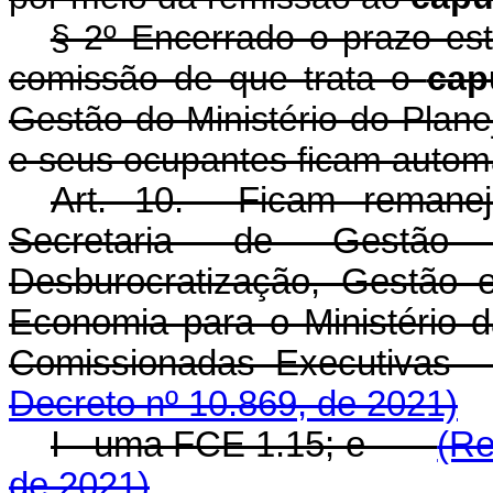
§ 2º Encerrado o prazo es
comissão de que trata o
ca
Gestão do Ministério do Plan
e seus ocupantes ficam autom
Art. 10. Ficam remaneja
Secretaria de Gestão
Desburocratização, Gestão e
Economia para o Ministério 
Comissionadas Execut
Decreto nº 10.869, de 2021)
I - uma FCE 1.15; e
(Re
de 2021)