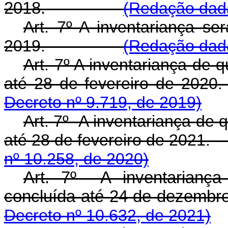
2018.
(Redação dada
Art. 7º A inventariança se
2019.
(Redação dada
Art. 7º A inventariança de 
até 28 de fevereir
Decreto nº 9.719, de 2019)
Art. 7º A inventariança de 
até 28 de fevereiro de
nº 10.258, de 2020)
Art. 7º A inventariança
concluída até 24 de deze
Decreto nº 10.632, de 2021)