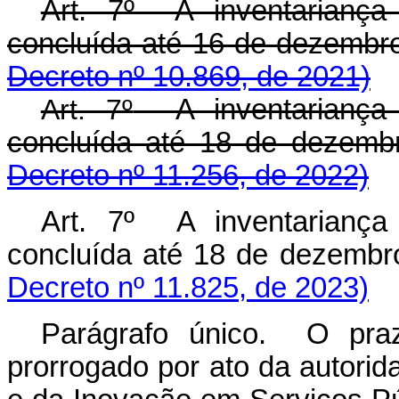
Art. 7º A inventariança
concluída até 16 de deze
Decreto nº 10.869, de 2021)
Art. 7º
A inventariança 
concluída até 18 de deze
Decreto nº 11.256, de 2022)
Art. 7º A inventariança
concluída até 18 de deze
Decreto nº 11.825, de 2023)
Parágrafo único. O pra
prorrogado por ato da autori