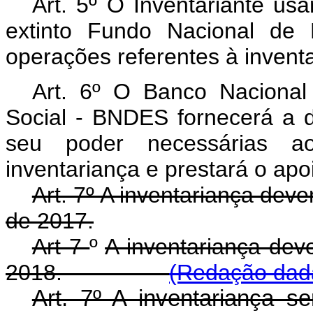
Art. 5º O Inventariante us
extinto Fundo Nacional de 
operações referentes à invent
Art. 6º O Banco Naciona
Social - BNDES fornecerá a
seu poder necessárias a
inventariança e prestará o apo
Art. 7º A inventariança dev
de 2017.
Art 7
º
A inventariança dev
2018.
(Redação dada
Art. 7º A inventariança s