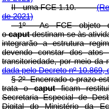
II - uma FCE 1.10.
(Re
de 2021)
1º As FCE objeto do
o
caput
destinam-se às ativid
integrarão a estrutura regi
devendo constar dos atos 
transitoriedade, por meio da
dada pelo Decreto nº 10.869, 
§ 2º Encerrado o prazo es
trata o
caput
ficam restit
Secretaria Especial de Des
Digital do Ministério da 