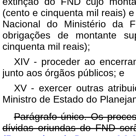
extinção do FND cujo monta
(cento e cinquenta mil reais) 
Nacional do Ministério da 
obrigações de montante su
cinquenta mil reais);
XIV - proceder ao encerra
junto aos órgãos públicos; e
XV - exercer outras atribu
Ministro de Estado do Planej
Parágrafo único. Os proces
dívidas oriundas do FND serã