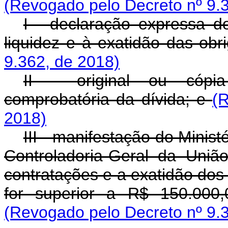
(Revogado pelo Decreto nº 9.
I - declaração expressa do
liquidez e à exatidão das ob
9.362, de 2018)
II - original ou cópi
comprobatória da dívida; e
(
2018)
III - manifestação do Minist
Controladoria-Geral da Uni
contratações e a exatidão dos
for superior a R$ 150.000,
(Revogado pelo Decreto nº 9.