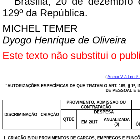
Brasília, 20 de dezembro
129º da República.
MICHEL TEMER
Dyogo Henrique de Oliveira
Este texto não substitui o pu
(
Anexo V à Lei nº 
“AUTORIZAÇÕES ESPECÍFICAS DE QUE TRATAM O ART. 169, § 1º, I
DE PESSOAL E E
PROVIMENTO, ADMISSÃO OU
CONTRATAÇÃO
DESPESA
DISCRIMINAÇÃO
CRIAÇÃO
QTDE
ANUALIZADA
EM 2017
(3)
Ó
I. CRIAÇÃO E/OU PROVIMENTOS DE CARGOS, EMPREGOS E FUNÇ