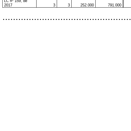
LC nº 159, de
2017
3
3
252.000
791.000
..............................................