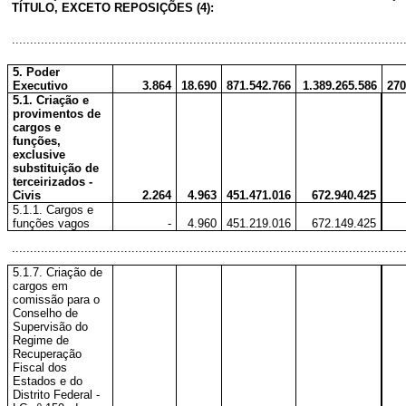
TÍTULO, EXCETO REPOSIÇÕES (4):
............................................................................................................
5. Poder
Executivo
3.864
18.690
871.542.766
1.389.265.586
270
5.1. Criação e
provimentos de
cargos e
funções,
exclusive
substituição de
terceirizados -
Civis
2.264
4.963
451.471.016
672.940.425
5.1.1. Cargos e
funções vagos
-
4.960
451.219.016
672.149.425
............................................................................................................
5.1.7. Criação de
cargos em
comissão para o
Conselho de
Supervisão do
Regime de
Recuperação
Fiscal dos
Estados e do
Distrito Federal -