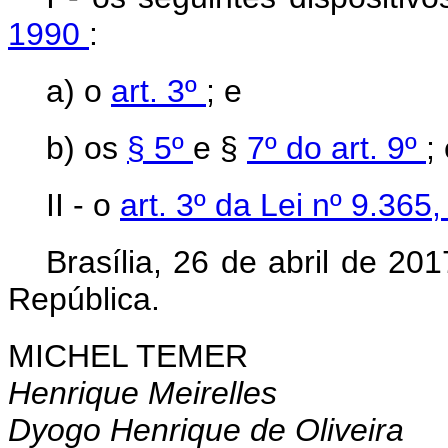
1990
:
a) o
art. 3º
; e
b) os
§ 5º
e §
7º do art. 9º
;
II - o
art. 3º da Lei nº 9.36
Brasília, 26 de abril de 2
República.
MICHEL TEMER
Henrique Meirelles
Dyogo Henrique de Oliveira