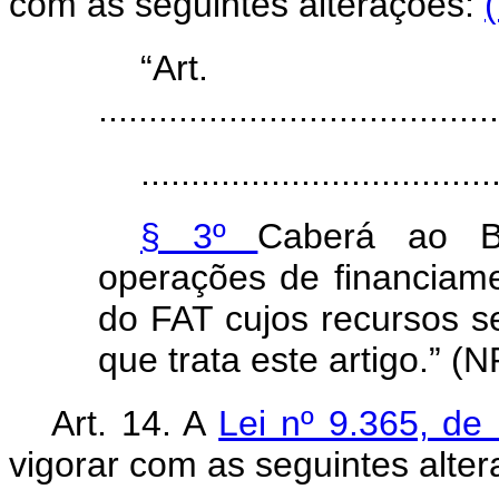
com as seguintes alterações:
“Ar
........................................
...................................
§ 3º
Caberá ao B
operações de financiam
do FAT cujos recursos s
que trata este artigo.” (N
Art. 14. A
Lei nº 9.365, d
vigorar com as seguintes alte