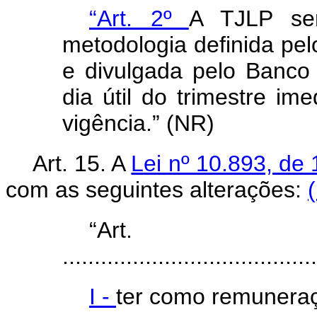
“Art. 2º
A TJLP se
metodologia definida pe
e divulgada pelo Banco 
dia útil do trimestre im
vigência.” (NR)
Art. 15. A
Lei nº 10.893, de
com as seguintes alterações:
“Ar
........................................
I -
ter como remuneraç