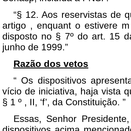
“§ 12.
Aos
reservistas
de
artigo
,
enquant
o
estivere
disposto
no
§ 7º
do art.
15
junho
de 1999.”
Razão dos vetos
“
Os dispositivos apresenta
vício de iniciativa, haja vista
§ 1
º
, II, ‘f’, da Constituição.
”
Essas, Senhor Presidente
dispositivos acima mencionad