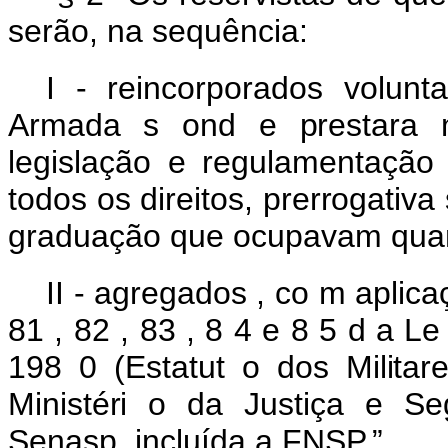
serão, na sequência:
I - reincorporados
volunt
Armada
s
ond
e
prestara
legislação
e
regulamentaçã
todos
os
direitos,
prerrogativa
graduação que ocupavam quan
II -
agregados
,
co
m
aplic
81
,
82
,
83
,
8
4
e
8
5
d
a
L
198
0
(Estatut
o
dos Militar
Ministéri
o
da
Justiça
e
Se
Senasp, incluída a FNSP.”