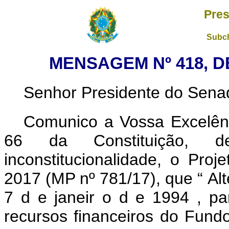
Pres
Subch
MENSAGEM Nº 418, D
Senhor Presidente do Sena
Comunico a Vossa Excelênc
66 da Constituição, de
inconstitucionalidade, o Pro
2017 (MP nº 781/17), que “
Al
7
d
e
janeir
o
d
e
1994
,
p
recursos financeiros
do
Fundo