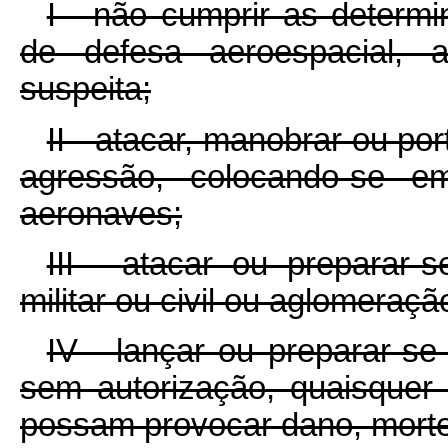
I - não cumprir as determ
de defesa aeroespacial, a
suspeita;
II - atacar, manobrar ou po
agressão, colocando-se e
aeronaves;
III - atacar ou preparar-
militar ou civil ou aglomeraçã
IV - lançar ou preparar-se 
sem autorização, quaisquer 
possam provocar dano, morte