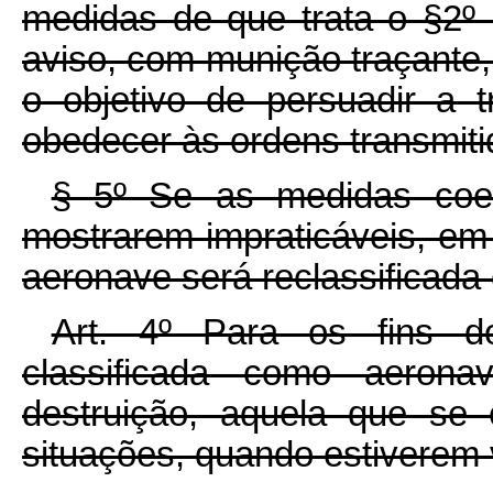
medidas de que trata o §2º 
aviso, com munição traçante,
o objetivo de persuadir a 
obedecer às ordens transmiti
§ 5º Se as medidas coerc
mostrarem impraticáveis, em
aeronave será reclassificada 
Art. 4º Para os fins d
classificada como aerona
destruição, aquela que se
situações, quando estiverem 