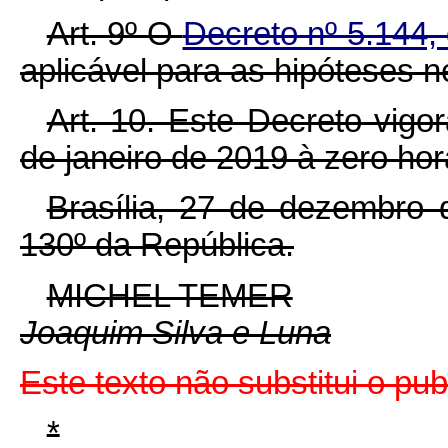
Art. 9º O
Decreto nº 5.144,
aplicável para as hipóteses n
Art. 10. Este Decreto vigor
de janeiro de 2019 à zero hor
Brasília, 27 de dezembro 
130º da República.
MICHEL TEMER
Joaquim Silva e Luna
Este texto não substitui o p
*