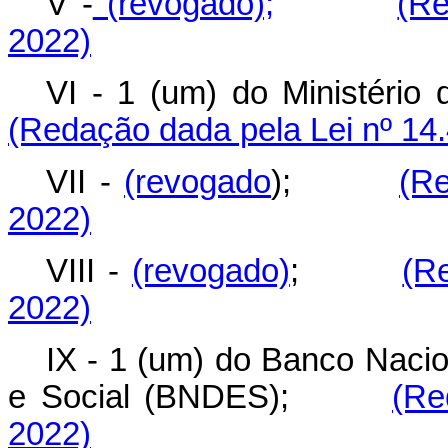
V -
(revogado);
(Re
2022)
VI - 1 (um) do Ministér
(Redação dada pela Lei nº 14
VII -
(revogado
);
(Re
2022)
VIII -
(revogado)
;
(R
2022)
IX - 1 (um) do Banco Naci
e Social (BNDES);
(Re
2022)