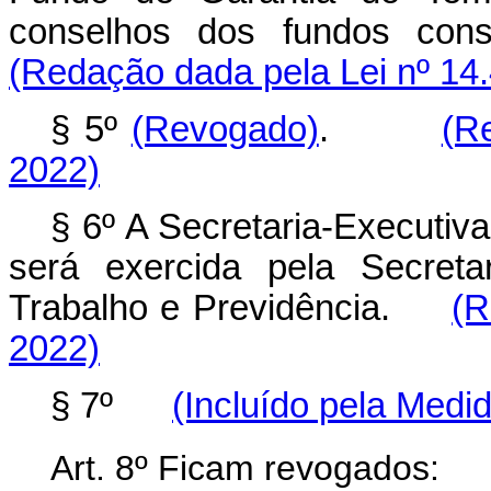
conselhos dos fundos con
(Redação dada pela Lei nº 14
§ 5º
(Revogado)
.
(R
2022)
§ 6º A Secretaria-Executiv
será exercida pela Secreta
Trabalho e Previdência.
(R
2022)
§ 7º
(Incluído pela Medid
Art. 8º Ficam revogados: