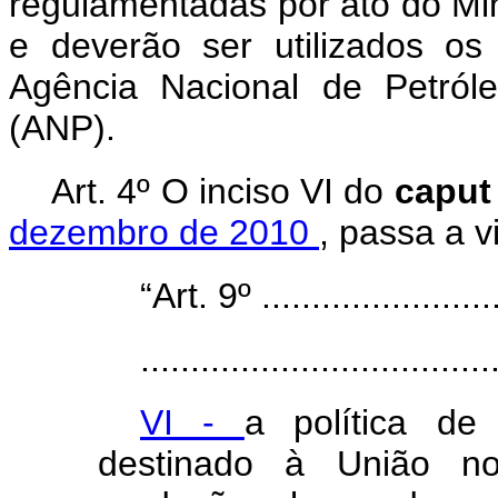
regulamentadas por ato do Min
e deverão ser utilizados os
Agência Nacional de Petról
(ANP).
Art. 4º O inciso VI do
capu
dezembro de 2010
, passa a 
“Art. 9º .........................
...................................
VI -
a política de
destinado à União no