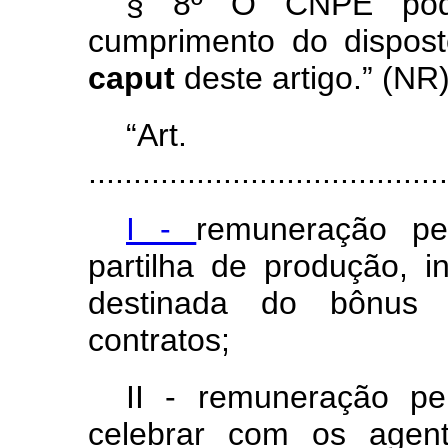
§ 8º O CNPE poder
cumprimento do dispos
caput
deste artigo.” (NR
“Ar
........................................
I -
remuneração pe
partilha de produção, i
destinada do bônus d
contratos;
II - remuneração pe
celebrar com os agent