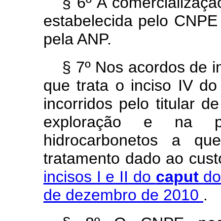
§ 6º A comercialização
estabelecida pelo CNPE 
pela ANP.
§ 7º Nos acordos de i
que trata o inciso IV d
incorridos pelo titular d
exploração e na p
hidrocarbonetos a qu
tratamento dado ao cust
incisos I e II do
caput
do
de dezembro de 2010
.