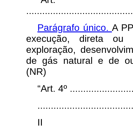
........................................
Parágrafo único.
A PP
execução, direta ou i
exploração, desenvolvi
de gás natural e de out
(NR)
“Art. 4º .........................
...................................
I