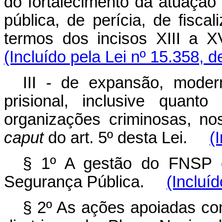
do fortalecimento da atuação
pública, de perícia, de fisc
termos dos incisos XIII a 
(Incluído pela Lei nº 15.358, 
III - de expansão, moder
prisional, inclusive quant
organizações criminosas, no
caput
do art. 5º desta Lei.
(
§ 1º A gestão do FNSP c
Segurança Pública.
(Incluí
§ 2º As ações apoiadas c