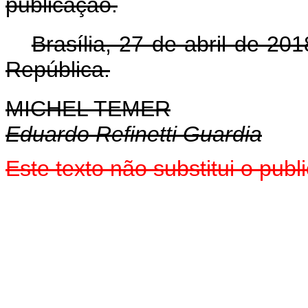
publicação.
Brasília, 27 de abril de 2
República.
MICHEL TEMER
Eduardo Refinetti Guardia
Este texto não substitui o pu