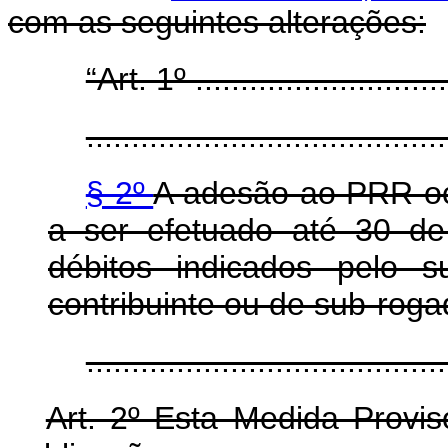
com as seguintes alterações:
“Art. 1º .............................
........................................
§ 2º
A adesão ao PRR oc
a ser efetuado até 30 d
débitos indicados pelo s
contribuinte ou de sub-roga
......................................
Art. 2º Esta Medida Provis