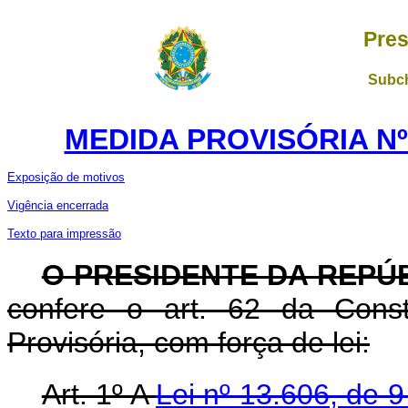
Pres
Subch
MEDIDA PROVISÓRIA Nº 
Exposição de motivos
Vigência encerrada
Texto para impressão
O PRESIDENTE DA REPÚ
confere o art. 62 da Const
Provisória, com força de lei:
Art. 1º A
Lei nº 13.606, de 